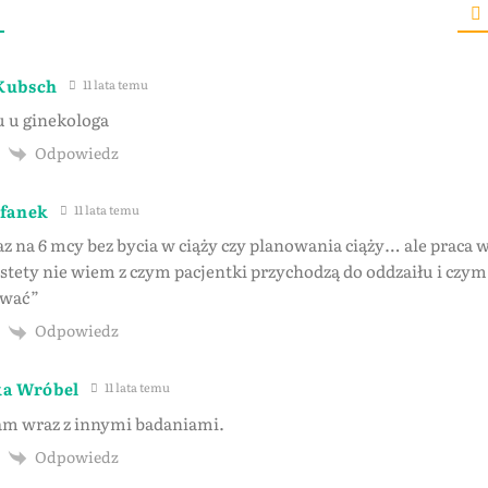
Kubsch
11 lata temu
u u ginekologa
Odpowiedz
efanek
11 lata temu
raz na 6 mcy bez bycia w ciąży czy planowania ciąży… ale praca 
stety nie wiem z czym pacjentki przychodzą do oddzaiłu i czy
ować”
Odpowiedz
ka Wróbel
11 lata temu
am wraz z innymi badaniami.
Odpowiedz