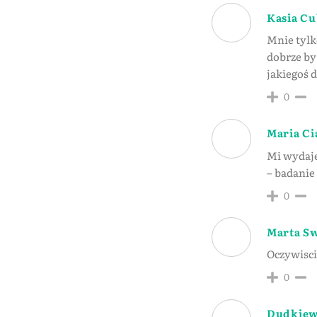
Kasia Cu
Mnie tylk
dobrze by 
jakiegoś d
0
Maria Ci
Mi wydaje
– badanie 
0
Marta S
Oczywiscie
0
Dudkiewi