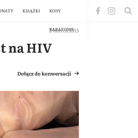
ONATY
KSIĄŻKI
KODY
RABATOWE
2 marca 2015
t na HIV
Dołącz do konwersacji