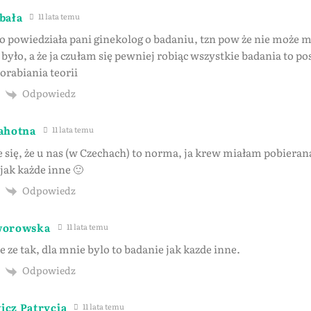
bała
11 lata temu
o powiedziała pani ginekolog o badaniu, tzn pow że nie może m
było, a że ja czułam się pewniej robiąc wszystkie badania to pos
orabiania teorii
Odpowiedz
ahotna
11 lata temu
 się, że u nas (w Czechach) to norma, ja krew miałam pobieran
jak każde inne 🙂
Odpowiedz
worowska
11 lata temu
 ze tak, dla mnie bylo to badanie jak kazde inne.
Odpowiedz
cz Patrycja
11 lata temu