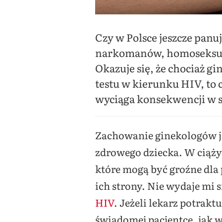
Czy w Polsce jeszcze pan
narkomanów, homoseksuali
Okazuje się, że chociaż 
testu w kierunku HIV, to c
wyciąga konsekwencji w st
Zachowanie ginekologów je
zdrowego dziecka. W ciąż
które mogą być groźne dla 
ich strony. Nie wydaje mi 
HIV
. Jeżeli lekarz potrak
świadomej pacjentce, jak 