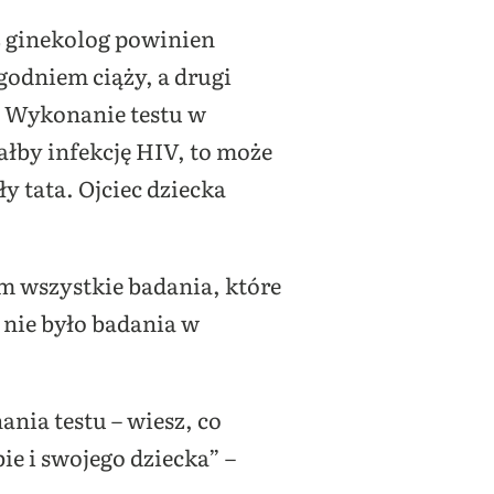
z ginekolog powinien
godniem ciąży, a drugi
? Wykonanie testu w
ałby infekcję HIV, to może
ły tata. Ojciec dziecka
am wszystkie badania, które
 nie było badania w
nia testu – wiesz, co
ie i swojego dziecka” –