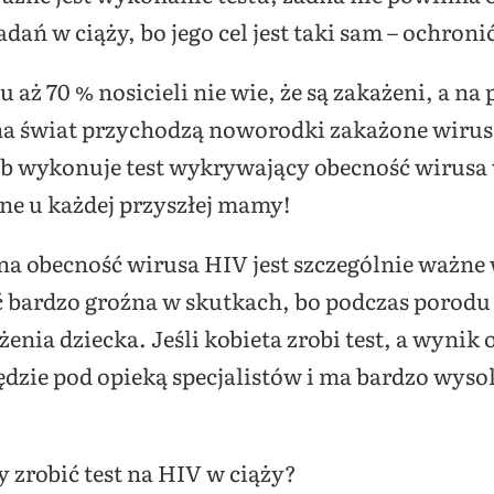
adań w ciąży, bo jego cel jest taki sam – ochroni
ż 70 % nosicieli nie wie, że są zakażeni, a n
e na świat przychodzą noworodki zakażone wir
sób wykonuje test wykrywający obecność wirusa
e u każdej przyszłej mamy!
na obecność wirusa HIV jest szczególnie ważne
 bardzo groźna w skutkach, bo podczas porodu 
ia dziecka. Jeśli kobieta zrobi test, a wynik 
dzie pod opieką specjalistów i ma bardzo wyso
y zrobić test na HIV w ciąży?