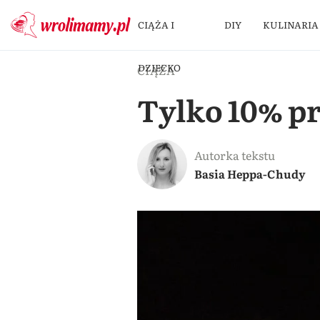
CIĄŻA I
DIY
KULINARIA
DZIECKO
CIĄŻA
Tylko 10% pr
Autorka tekstu
Basia Heppa-Chudy