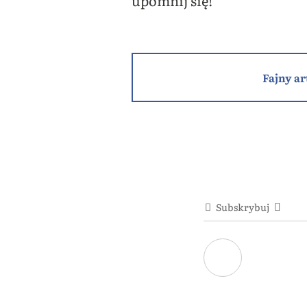
upomnij się!
Fajny ar
Subskrybuj