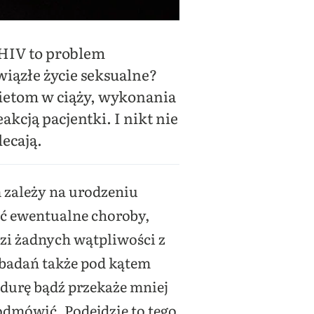
 HIV to problem
iązłe życie seksualne?
ietom w ciąży, wykonania
akcją pacjentki. I nikt nie
ecają.
 zależy na urodzeniu
ć ewentualne choroby,
dzi żadnych wątpliwości z
 badań także pod kątem
edurę bądź przekaże mniej
odmówić. Podejdzie to tego