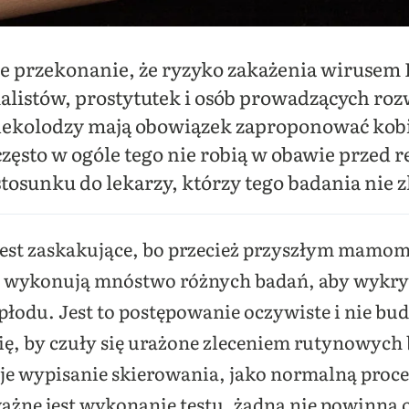
uje przekonanie, że ryzyko zakażenia wirusem
stów, prostytutek i osób prowadzących rozw
ginekolodzy mają obowiązek zaproponować kob
zęsto w ogóle tego nie robią w obawie przed re
osunku do lekarzy, którzy tego badania nie zl
st zaskakujące, bo przecież przyszłym mamom
y wykonują mnóstwo różnych badań, aby wykry
płodu. Jest to postępowanie oczywiste i nie bu
się, by czuły się urażone zleceniem rutynowych
tuje wypisanie skierowania, jako normalną proc
ważne jest wykonanie testu, żadna nie powinna 