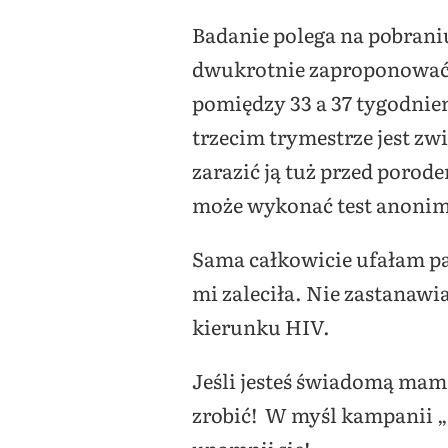
Badanie polega na pobraniu
dwukrotnie zaproponować ta
pomiędzy 33 a 37 tygodnie
trzecim trymestrze jest zw
zarazić ją tuż przed porodem
może wykonać test anonimo
Sama całkowicie ufałam pan
mi zaleciła. Nie zastanawi
kierunku HIV.
Jeśli jesteś świadomą mamą
zrobić! W myśl kampanii „Je