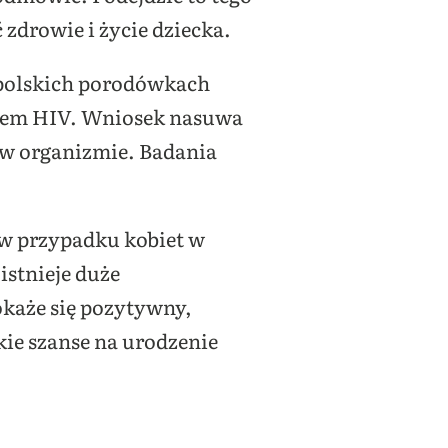
ć zdrowie i życie dziecka.
a polskich porodówkach
usem HIV. Wniosek nasuwa
 w organizmie. Badania
 w przypadku kobiet w
istnieje duże
okaże się pozytywny,
kie szanse na urodzenie