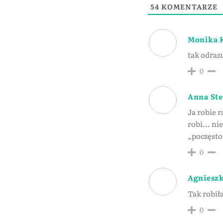
54
KOMENTARZE
Monika 
tak odraz
0
Anna St
Ja robie 
robi… nie
„poczęst
0
Agniesz
Tak robił
0