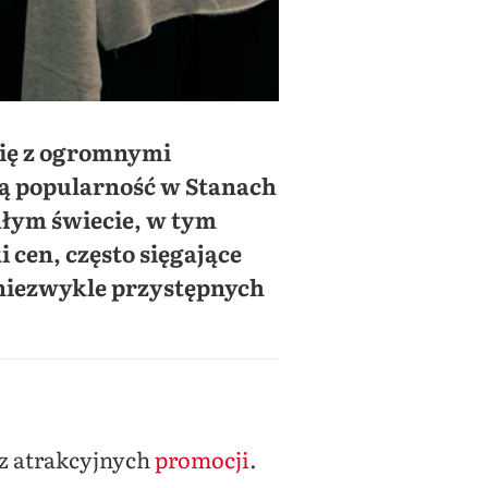
się z ogromnymi
ną popularność w Stanach
ałym świecie, w tym
 cen, często sięgające
 niezwykle przystępnych
 z atrakcyjnych
promocji
.