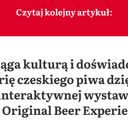
Czytaj kolejny artykuł:
ąga kulturą i doświad
rię czeskiego piwa dzi
interaktywnej wystawi
 Original Beer Experi