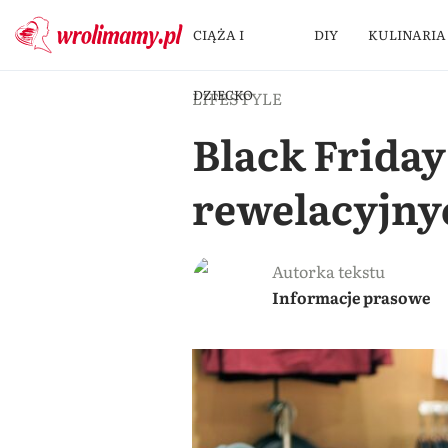
CIĄŻA I
DIY
KULINARIA
DZIECKO
LIFESTYLE
Black Frida
rewelacyjny
Autorka tekstu
Informacje prasowe