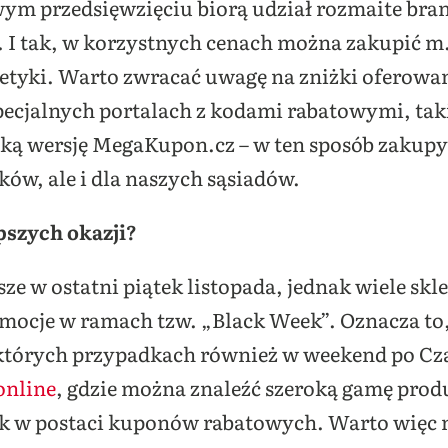
m przedsięwzięciu biorą udział rozmaite bran
e. I tak, w korzystnych cenach można zakupić m.
etyki. Warto zwracać uwagę na zniżki oferowan
 specjalnych portalach z kodami rabatowymi, ta
ską wersję MegaKupon.cz – w ten sposób zakupy
ków, ale i dla naszych sąsiadów.
pszych okazji?
ze w ostatni piątek listopada, jednak wiele skl
ocje w ramach tzw. „Black Week”. Oznacza to, 
iektórych przypadkach również w weekend po Cz
online
, gdzie można znaleźć szeroką gamę pro
 w postaci kuponów rabatowych. Warto więc n