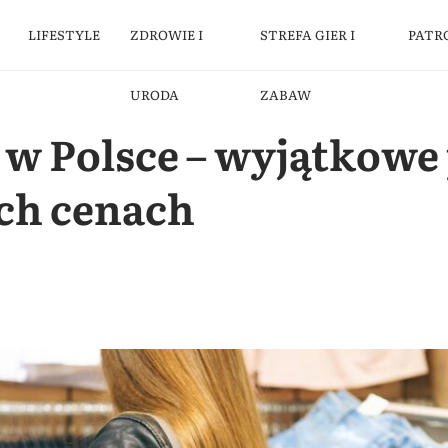
LIFESTYLE
ZDROWIE I
STREFA GIER I
PATR
URODA
ZABAW
y w Polsce – wyjątkow
ch cenach