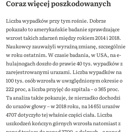
Coraz więcej poszkodowanych
Liczba wypadków przy tym rośnie. Dobrze
pokazało to amerykańskie badanie sprawdzające
wzrost takich zdarzeń między rokiem 2014 i 2018.
Naukowcy zauważyli wyraźną zmianę, szczególnie
w roku ostatnim. W czasie badania, w USA, na e-
hulajnogach doszło do prawie 40 tys. wypadków z
zarejestrowanymi urazami. Liczba wypadków na
100 tys. osób wzrosła w uwzględnionym okresie o
222 proc, a liczba przyjęć do szpitala – o 365 proc.
Ta analiza także pokazuje, że nierzadko dochodzi
do urazów głowy – w 2018 roku, na 14 651 urazów
4707 dotyczyło tej właśnie części ciała. Liczba
uszkodzeń kończyn górnych wzrosła natomiast z
ponad tysiąca do ponad 3700, a dolnych – z ponad