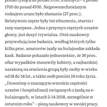
1700 do ponad 4700. Najpowszechniejszym
rodzajem urazu było złamanie (27 proc.).
Relatywnie częste były też stłuczenia, otarcia i
rany szarpane. Jedna z przyczyn częstych urazów
głowy, jest dosyć trywialna. Otóż naukowcy
przywołują inne badania, według których tylko
kilka proc. amatorów jazdy na hulajnodze zakłada
kask. Badanie pokazało jednocześnie, że 36 proc.
ofiar wypadków stanowiły kobiety, a najbardziej
narażoną na zranienia grupą były osoby w wieku
od 18 do 34 lat, a także osób poniżej 18 roku życia.
„Donosimy o znaczącym wzroście częstości
urazów i hospitalizacji związanych z jazdą na e-
hulajnogach, w latach 2-14-2018, szczególnie w
ostatnim roku” – piszą naukowcy w swojej pracy.