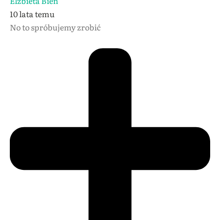
Elżbieta Bień
10 lata temu
No to spróbujemy zrobić