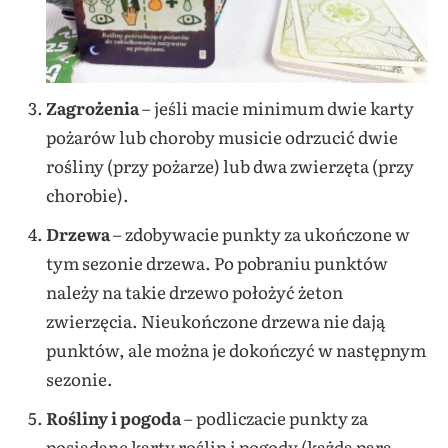
Zagrożenia
– jeśli macie minimum dwie karty
pożarów lub choroby musicie odrzucić dwie
rośliny (przy pożarze) lub dwa zwierzęta (przy
chorobie).
Drzewa
– zdobywacie punkty za ukończone w
tym sezonie drzewa. Po pobraniu punktów
należy na takie drzewo położyć żeton
zwierzęcia. Nieukończone drzewa nie dają
punktów, ale można je dokończyć w następnym
sezonie.
Rośliny i pogoda
– podliczacie punkty za
posiadane karty roślin i pogody (każda para