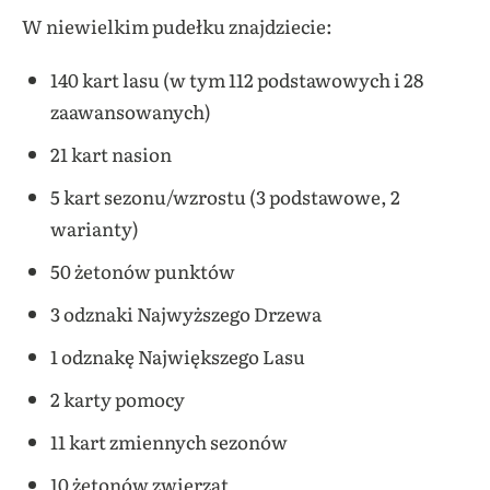
W niewielkim pudełku znajdziecie:
140 kart lasu (w tym 112 podstawowych i 28
zaawansowanych)
21 kart nasion
5 kart sezonu/wzrostu (3 podstawowe, 2
warianty)
50 żetonów punktów
3 odznaki Najwyższego Drzewa
1 odznakę Największego Lasu
2 karty pomocy
11 kart zmiennych sezonów
10 żetonów zwierząt