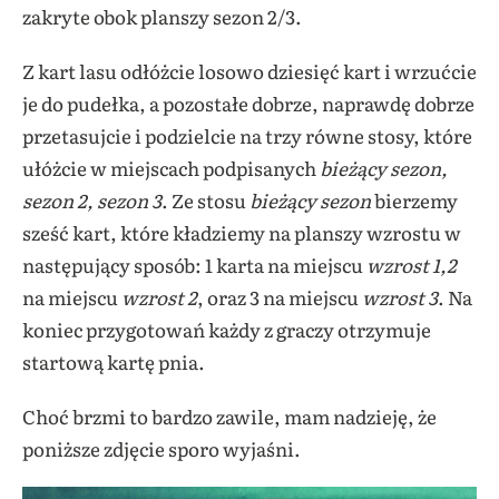
zakryte obok planszy sezon 2/3.
Z kart lasu odłóżcie losowo dziesięć kart i wrzućcie
je do pudełka, a pozostałe dobrze, naprawdę dobrze
przetasujcie i podzielcie na trzy równe stosy, które
ułóżcie w miejscach podpisanych
bieżący sezon,
sezon 2, sezon 3
. Ze stosu
bieżący sezon
bierzemy
sześć kart, które kładziemy na planszy wzrostu w
następujący sposób: 1 karta na miejscu
wzrost 1,2
na miejscu
wzrost 2
, oraz 3 na miejscu
wzrost 3
. Na
koniec przygotowań każdy z graczy otrzymuje
startową kartę pnia.
Choć brzmi to bardzo zawile, mam nadzieję, że
poniższe zdjęcie sporo wyjaśni.