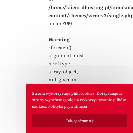
/home/klient.dhosting.pl/annakol
content/themes/wrm-v3/single.ph
on line
369
Warning
: foreach()
argument must
be of type
array|object,
null given in
/home/klient.dhosting.pl/annakol
Strona wykorzystuje pliki cookies. Korzystając ze
content/themes/wrm-v3/single.ph
strony wyrażasz zgodę na wykorzystywanie plików
on line
369
cookies.
Polityka prywatności
Tak, zgadzam się