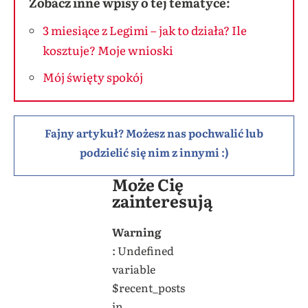
Zobacz inne wpisy o tej tematyce:
3 miesiące z Legimi – jak to działa? Ile
kosztuje? Moje wnioski
Mój święty spokój
Fajny artykuł? Możesz nas pochwalić lub
podzielić się nim z innymi :)
Może Cię
zainteresują
Warning
: Undefined
variable
$recent_posts
in