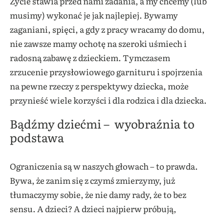
Życie stawia przed nami zadania, a my chcemy (lub
musimy) wykonać je jak najlepiej. Bywamy
zaganiani, spięci, a gdy z pracy wracamy do domu,
nie zawsze mamy ochotę na szeroki uśmiech i
radosną zabawę z dzieckiem. Tymczasem
zrzucenie przysłowiowego garnituru i spojrzenia
na pewne rzeczy z perspektywy dziecka, może
przynieść wiele korzyści i dla rodzica i dla dziecka.
Bądźmy dziećmi – wyobraźnia to
podstawa
Ograniczenia są w naszych głowach – to prawda.
Bywa, że zanim się z czymś zmierzymy, już
tłumaczymy sobie, że nie damy rady, że to bez
sensu. A dzieci? A dzieci najpierw próbują,