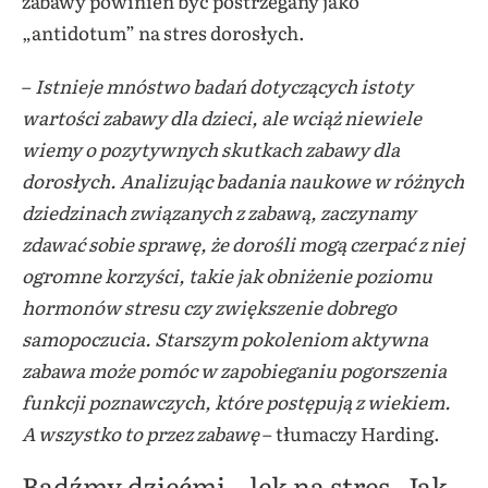
zabawy powinien być postrzegany jako
„antidotum” na stres dorosłych.
–
Istnieje mnóstwo badań dotyczących istoty
wartości zabawy dla dzieci, ale wciąż niewiele
wiemy o pozytywnych skutkach zabawy dla
dorosłych. Analizując badania naukowe w różnych
dziedzinach związanych z zabawą, zaczynamy
zdawać sobie sprawę, że dorośli mogą czerpać z niej
ogromne korzyści, takie jak obniżenie poziomu
hormonów stresu czy zwiększenie dobrego
samopoczucia. Starszym pokoleniom aktywna
zabawa może pomóc w zapobieganiu pogorszenia
funkcji poznawczych, które postępują z wiekiem.
A wszystko to przez zabawę
– tłumaczy Harding.
Bądźmy dziećmi – lek na stres. Jak