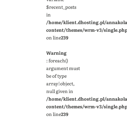
$recent_posts
in
/home/klient.dhosting.pl/annakol
content/themes/wrm-v3/single.ph
on line
239
Warning
: foreach()
argument must
be of type
array|object,
null given in
/home/klient.dhosting.pl/annakol
content/themes/wrm-v3/single.ph
on line
239