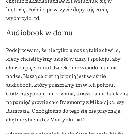
chętnie nakłada słuchawki i wsłuchuje się w
historię. Później po wizycie dopytuję co się
wydarzyło itd.
Audiobook w domu
Podejrzewam, że nie tylko u nas są takie chwile,
kiedy chcielibyśmy usiąść w ciszy i spokoju, aby
choć na pięć minut dziecko nie wisiało nam na
nodze. Naszą sekretną bronią jest właśnie
audiobook, który puszczamy im w ich pokoju.
Godzina spokoju murowana, a nasz ośmiolatek zna
na pamięć prawie całe fragmenty z Mikołajka, czy
Rumcajsa. Choć głośno do tego się nie przyznaje,
chętnie słucha też Martynki. = D
Zdarza mi się również, że słucham książek, kiedy