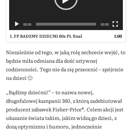
00:00
00:00
1.
FP BADZMY DZIECMI 60s PL final
1:00
Niezależnie od tego, w jaką rolę zechcecie wejść, to
będzie miła odmiana dla dość sztywnej
codzienności. Tego nie da się przecenić – spójrzcie
na dzieci 🙂
„Bądźmy dziećmi!” – to nazwa nowej,
długofalowej kampanii 360, z którą zadebiutował
producent zabawek Fisher-Price®. Celem akcji jest
ukazanie świata takim, jakim widzą go dzieci, z
dozą optymizmu i humoru, jednocześnie