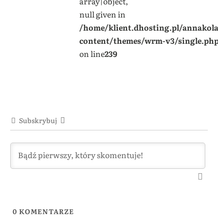
array|object,
null given in
/home/klient.dhosting.pl/annakol
content/themes/wrm-v3/single.ph
on line
239
Subskrybuj
0
KOMENTARZE