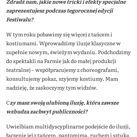
Zdradź nam, jakie nowe tricki i efekty specjalne
zaprezentujesz podczas tegorocznej edycji
Festiwalu?
W tym roku pobawimy się więcej z tańcem i
kostiumami. Wprowadzimy iluzje klasyczne w
zupełnie nowym, świeżym wydaniu. Podchodzimy
do spektakli na Farmie jak do małej produkcji
teatralnej – współpracujemy z choreografami,
konsultujemy pokaz, szyjemy kostiumy. Mam
nadzieję, że zaskoczymy tym widzów.
C
zy masz swoją ulubioną iluzję, która zawsze
wzbudza zachwyt publiczności?
Uwielbiam multidyscyplinarne podejście do iluzji,
łączenie jej z tańcem, pantomimą, ruchem i sztuką