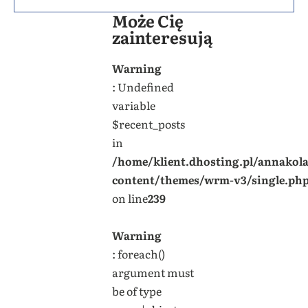
Może Cię
zainteresują
Warning
: Undefined
variable
$recent_posts
in
/home/klient.dhosting.pl/annakol
content/themes/wrm-v3/single.ph
on line
239
Warning
: foreach()
argument must
be of type