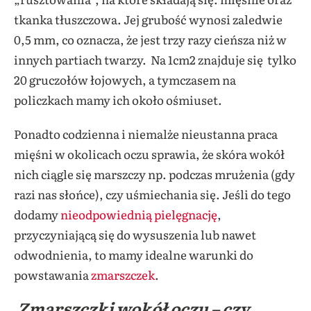
tkanka tłuszczowa. Jej grubość wynosi zaledwie
0,5 mm, co oznacza, że jest trzy razy cieńsza niż w
innych partiach twarzy. Na 1cm2 znajduje się tylko
20 gruczołów łojowych, a tymczasem na
policzkach mamy ich około ośmiuset.
Ponadto codzienna i niemalże nieustanna praca
mięśni w okolicach oczu sprawia, że skóra wokół
nich ciągle się marszczy np. podczas mrużenia (gdy
razi nas słońce), czy uśmiechania się. Jeśli do tego
dodamy
nieodpowiednią pielęgnację
,
przyczyniającą się do wysuszenia lub nawet
odwodnienia, to mamy idealne warunki do
powstawania
zmarszczek
.
Zmarszczki wokół oczu – czy