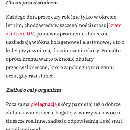
Chroń przed słońcem
Każdego dnia przez cały rok (nie tylko w okresie
letnim, chodź wtedy w szczególności) stosuj
krem
z filtrem UV
, ponieważ promienie słoneczne
uszkadzają włókna kolagenowe i elastynowe, a to z
kolei przyczynia się do wiotczenia skóry. Ponadto
oprócz kremu warto też nosić okulary
przeciwsłoneczne, które zapobiegną mrużeniu
oczu, gdy razi słońce.
Zadbaj o cały organizm
Poza samą
pielęgnacją
skóry pamiętaj też o dobrze
zbilansowanej diecie bogatej w warzywa, owoce i
tłuszcze roślinne, zadbaj o odpowiednią ilość snu i
wypijanej wody.