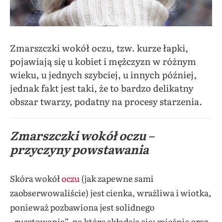
Zmarszczki wokół oczu, tzw. kurze łapki,
pojawiają się u kobiet i mężczyzn w różnym
wieku, u jednych szybciej, u innych później,
jednak fakt jest taki, że to bardzo delikatny
obszar twarzy, podatny na procesy starzenia.
Zmarszczki wokół oczu –
przyczyny powstawania
Skóra wokół
oczu
(jak zapewne sami
zaobserwowaliście) jest cienka, wrażliwa i wiotka,
ponieważ pozbawiona jest solidnego
„rusztowania”, na które składają się: mięśnie oraz