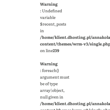
Warning
: Undefined
variable
$recent_posts
in
/home/klient.dhosting.pl/annakol
content/themes/wrm-v3/single.ph
on line
239
Warning
: foreach()
argument must
be of type
array|object,
null given in
/home/klient.dhosting.pl/annakol