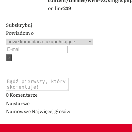
content/themes/wrm-v3/single.ph
on line
239
Subskrybuj
Powiadom o
0
Komentarze
Najstarsze
Najnowsze
Najwięcej głosów