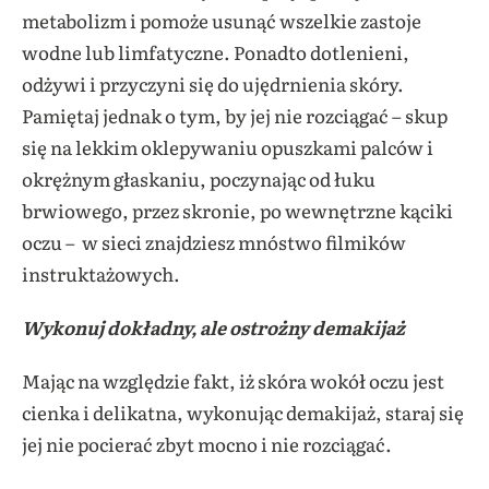
metabolizm i pomoże usunąć wszelkie zastoje
wodne lub limfatyczne. Ponadto dotlenieni,
odżywi i przyczyni się do ujędrnienia skóry.
Pamiętaj jednak o tym, by jej nie rozciągać – skup
się na lekkim oklepywaniu opuszkami palców i
okrężnym głaskaniu, poczynając od łuku
brwiowego, przez skronie, po wewnętrzne kąciki
oczu – w sieci znajdziesz mnóstwo filmików
instruktażowych.
Wykonuj dokładny, ale ostrożny demakijaż
Mając na względzie fakt, iż skóra wokół oczu jest
cienka i delikatna, wykonując demakijaż, staraj się
jej nie pocierać zbyt mocno i nie rozciągać.