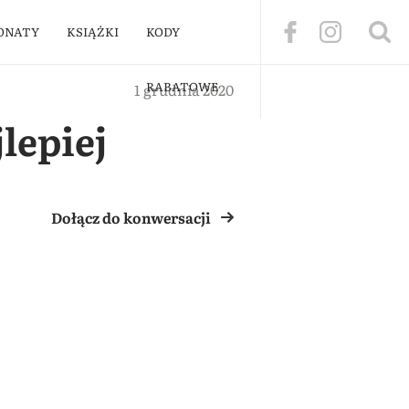
ONATY
KSIĄŻKI
KODY
RABATOWE
1 grudnia 2020
lepiej
Dołącz do konwersacji