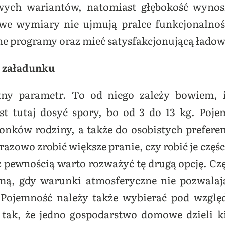
owych wariantów, natomiast głębokość wyno
owe wymiary nie ujmują pralce funkcjonalnoś
e programy oraz mieć satysfakcjonującą łado
b załadunku
otny parametr. To od niego zależy bowiem, 
est tutaj dosyć spory, bo od 3 do 13 kg. Poj
onków rodziny, a także do osobistych prefere
razowo zrobić większe pranie, czy robić je częś
o z pewnością warto rozważyć tę drugą opcję. C
imą, gdy warunki atmosferyczne nie pozwala
 Pojemność należy także wybierać pod wzgl
 tak, że jedno gospodarstwo domowe dzieli k