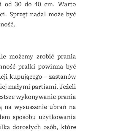
si od 30 do 40 cm. Warto
ci. Sprzęt nadal może być
wność.
ile możemy zrobić prania
emność pralki powinna być
ncji kupującego – zastanów
ciej małymi partiami. Jeżeli
zęstsze wykonywanie prania
ją na wysuszenie ubrań na
ędem sposobu użytkowania
ilka dorosłych osób, które