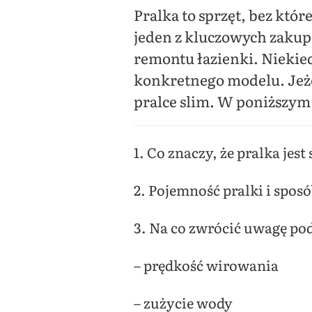
Pralka to sprzęt, bez kt
jeden z kluczowych zaku
remontu łazienki. Niekie
konkretnego modelu. Jeżel
pralce slim. W poniższym 
1. Co znaczy, że pralka jes
2. Pojemność pralki i spos
3. Na co zwrócić uwagę po
– prędkość wirowania
– zużycie wody