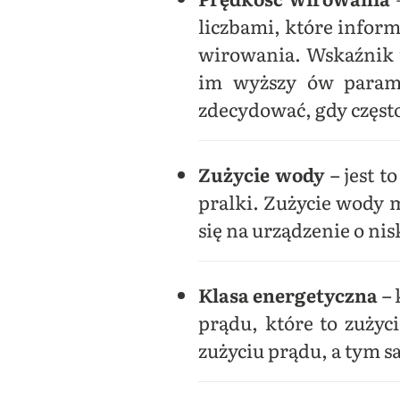
liczbami, które infor
wirowania. Wskaźnik t
im wyższy ów parame
zdecydować, gdy częst
Z
użycie wody
–
jest 
pralki. Zużycie wody 
się na urządzenie o ni
K
lasa energetyczna
–
prądu, które to zużyc
zużyciu prądu, a tym s