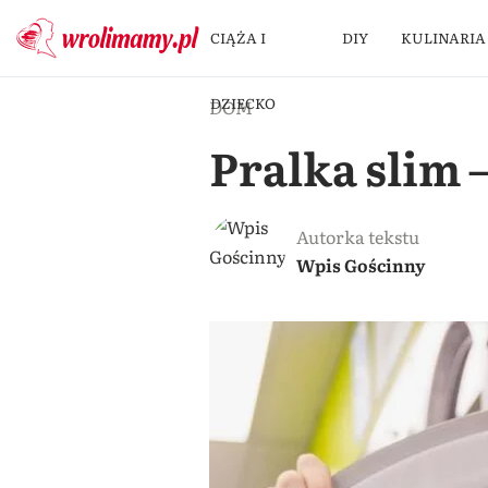
CIĄŻA I
DIY
KULINARIA
DZIECKO
DOM
Pralka slim –
Autorka tekstu
Wpis Gościnny