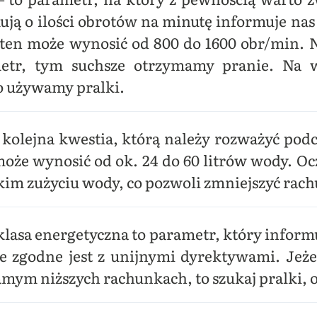
mują o ilości obrotów na minutę informuje na
en może wynosić od 800 do 1600 obr/min. Ni
tr, tym suchsze otrzymamy pranie. Na w
o używamy pralki.
to kolejna kwestia, którą należy rozważyć p
może wynosić od ok. 24 do 60 litrów wody. Oc
skim zużyciu wody, co pozwoli zmniejszyć rach
klasa energetyczna to parametr, który inform
ie zgodne jest z unijnymi dyrektywami. Jeże
amym niższych rachunkach, to szukaj pralki, 