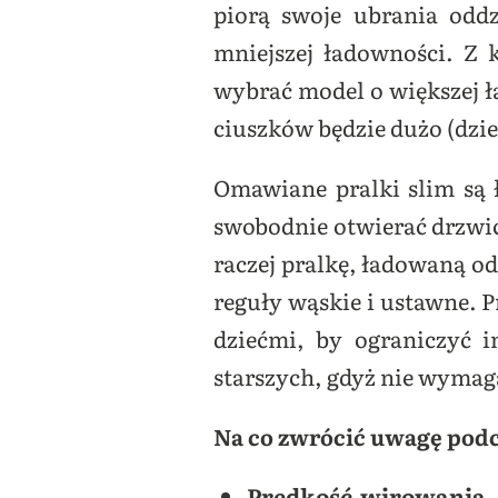
piorą swoje ubrania odd
mniejszej ładowności. Z 
wybrać model o większej ł
ciuszków będzie dużo (dzie
Omawiane pralki slim są 
swobodnie otwierać drzwic
raczej pralkę, ładowaną od
reguły wąskie i ustawne. 
dziećmi, by ograniczyć i
starszych, gdyż nie wymaga
Na co zwrócić uwagę podc
P
rędkość wirowania