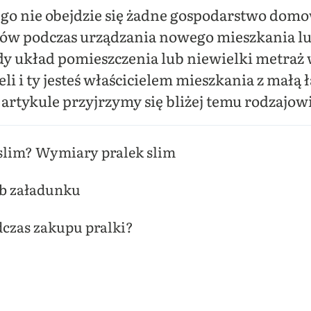
órego nie obejdzie się żadne gospodarstwo d
pów podczas urządzania nowego mieszkania l
dy układ pomieszczenia lub niewielki metra
i i ty jesteś właścicielem mieszkania z małą ł
artykule przyjrzymy się bliżej temu rodzajowi
t slim? Wymiary pralek slim
ób załadunku
dczas zakupu pralki?