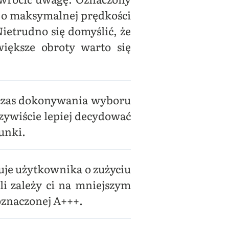
s o maksymalnej prędkości
etrudno się domyślić, że
iększe obroty warto się
odczas dokonywania wyboru
zywiście lepiej decydować
unki.
uje użytkownika o zużyciu
li zależy ci na mniejszym
oznaczonej A+++.