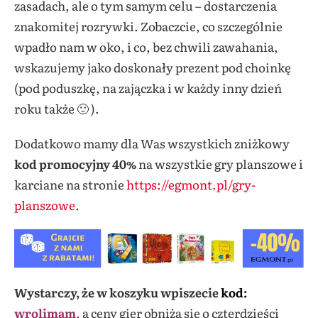
zasadach, ale o tym samym celu – dostarczenia
znakomitej rozrywki. Zobaczcie, co szczególnie
wpadło nam w oko, i co, bez chwili zawahania,
wskazujemy jako doskonały prezent pod choinkę
(pod poduszkę, na zajączka i w każdy inny dzień
roku także 🙂 ).
Dodatkowo mamy dla Was wszystkich zniżkowy
kod promocyjny 40%
na wszystkie gry planszowe i
karciane na stronie
https://egmont.pl/gry-
planszowe
.
Wystarczy, że w koszyku wpiszecie
kod:
wr
olimam
,
a ceny gier obniżą się o czterdzieści