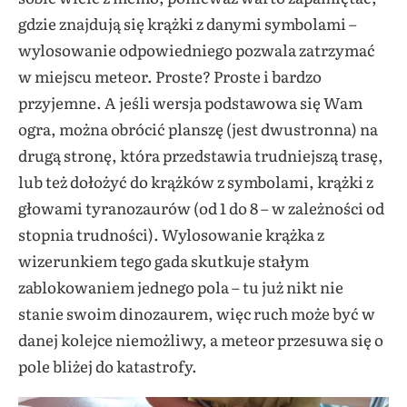
gdzie znajdują się krążki z danymi symbolami –
wylosowanie odpowiedniego pozwala zatrzymać
w miejscu meteor. Proste? Proste i bardzo
przyjemne. A jeśli wersja podstawowa się Wam
ogra, można obrócić planszę (jest dwustronna) na
drugą stronę, która przedstawia trudniejszą trasę,
lub też dołożyć do krążków z symbolami, krążki z
głowami tyranozaurów (od 1 do 8 – w zależności od
stopnia trudności). Wylosowanie krążka z
wizerunkiem tego gada skutkuje stałym
zablokowaniem jednego pola – tu już nikt nie
stanie swoim dinozaurem, więc ruch może być w
danej kolejce niemożliwy, a meteor przesuwa się o
pole bliżej do katastrofy.