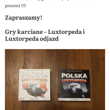
procent !!!!
Za
praszamy!
Gry karciane – Luxtorpeda i
Luxtorpeda odjazd