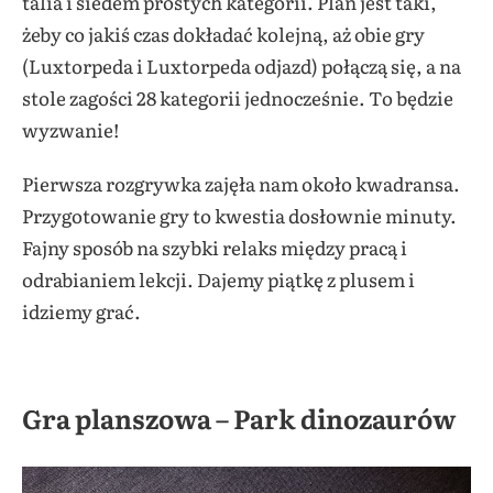
talia i siedem prostych kategorii. Plan jest taki,
żeby co jakiś czas dokładać kolejną, aż obie gry
(Luxtorpeda i Luxtorpeda odjazd) połączą się, a na
stole zagości 28 kategorii jednocześnie. To będzie
wyzwanie!
Pierwsza rozgrywka zajęła nam około kwadransa.
Przygotowanie gry to kwestia dosłownie minuty.
Fajny sposób na szybki relaks między pracą i
odrabianiem lekcji. Dajemy piątkę z plusem i
idziemy grać.
Gra planszowa – Park dinozaurów