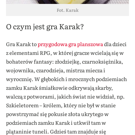
Fot. Karak
O czym jest gra Karak?
Gra Karak to
przygodowa gra planszowa
dla dzieci
z elementami RPG, w której gracze wcielają się w
bohaterów fantasy: złodziejkę, czarnoksiężnika,
wojownika, czarodzieja, mistrza miecza i
wyrocznię. W głębokich i mrocznych podziemiach
zamku Karak śmiałkowie odkrywają skarby,
walczą z potworami, jakich świat nie widział, np.
Szkieletorem – królem, który nie był w stanie
powstrzymać się pokusie złota ukrytego w
podziemiach zamku Karak i utkwił tam w
plątaninie tuneli.
Gdzieś tam znajduje się