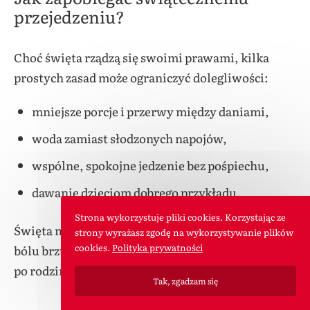
przejedzeniu?
Choć święta rządzą się swoimi prawami, kilka
prostych zasad może ograniczyć dolegliwości:
mniejsze porcje i przerwy między daniami,
woda zamiast słodzonych napojów,
wspólne, spokojne jedzenie bez pośpiechu,
dawanie dzieciom dobrego przykładu.
Strona wykorzystuje pliki cookies. Korzystając ze
Święta mają być czasem bliskości i radości, a nie
strony wyrażasz zgodę na wykorzystywanie plików
cookies.
Polityka prywatności
bólu brzucha. Wystarczy kilka drobnych zmian, by
po rodzinnej uczcie każdy czuł się lepiej.
Tak, zgadzam się