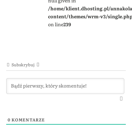
null given in
/home/klient.dhosting.pl/annakol
content/themes/wrm-v3/single.ph
on line
239
Subskrybuj
0
KOMENTARZE