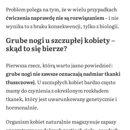
Problem polega na tym, że w wielu przypadkach
ćwiczenia naprawdę nie są rozwiązaniem
– i nie
wynika to z braku konsekwencji, tylko z biologii.
Grube nogi u szczupłej kobiety –
skąd to się bierze?
Pierwsza rzecz, którą warto jasno powiedzieć:
grube nogi nie zawsze oznaczają nadmiar tkanki
tłuszczowej
. U szczupłych kobiet bardzo często
mamy do czynienia z określonym rozkładem
tkanek, który jest uwarunkowany genetycznie i
hormonalnie.
Organizm kobiet naturalnie magazynuje zapasy
energetyczne w dolnych partiach ciała – w udach,