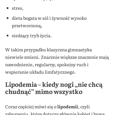
stres,
dieta bogata w sól i żywność wysoko
przetworzoną,
siedzący tryb życia.
W takim przypadku klasyczna gimnastyka
niewiele zmieni. Znacznie większe znaczenie mają
nawodnienie, regularny, spokojny ruch i
wspieranie układu limfatycznego.
Lipodemia – kiedy nogi „nie chcą
chudnąć” mimo wszystko
Coraz częściej mówi się o
lipodemii
, czyli
zaburzeniu, które dotyczy głównie kobiet i bywa