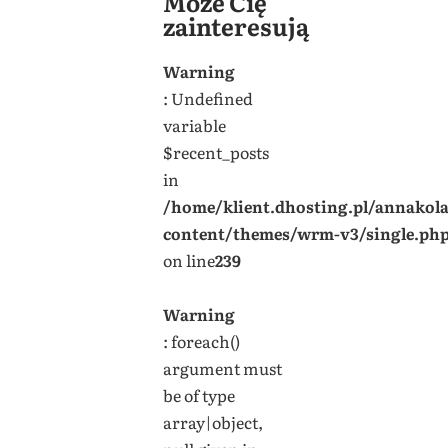
Może Cię
zainteresują
Warning
: Undefined
variable
$recent_posts
in
/home/klient.dhosting.pl/annakol
content/themes/wrm-v3/single.ph
on line
239
Warning
: foreach()
argument must
be of type
array|object,