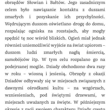
obrzędów Słowian i Bałtów. Jego zasadniczym
celem było nawiązanie kontaktu z duszami
zmarłych i pozyskanie ich przychylności.
Wędrującym duszom oświetlano drogę do domu,
rozpalając ogniska na rozstajach, aby mogły
spędzić tę noc wśród bliskich. Ogień miał jednak
również uniemożliwić wyjście na świat upiorom –
duszom ludzi zmarłych nagłą śmiercią,
samobójców itp. W tym celu rozpalano go na
podejrzanej mogile. Dziady obchodzono dwa razy
w roku – wiosną i jesienią. Obrzędy z okazji
Dziadów odbywały się w miejscach związanych z
dawnymi ośrodkami kultu – na wzgórzach,
wzniesieniach, pod świętymi drzewami, w
miejscach uważanych za święte. W późniejszym
okresie z racji swojego charakteru Dziady często