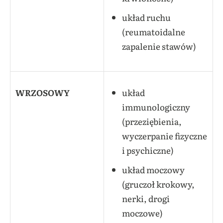
układ ruchu
(reumatoidalne
zapalenie stawów)
WRZOSOWY
układ
immunologiczny
(przeziębienia,
wyczerpanie fizyczne
i psychiczne)
układ moczowy
(gruczoł krokowy,
nerki, drogi
moczowe)