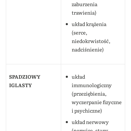
zaburzenia
trawienia)
układ krążenia
(serce,
niedokrwistość,
nadciśnienie)
SPADZIOWY
układ
IGLASTY
immunologiczny
(przeziębienia,
wyczerpanie fizyczne
i psychiczne)
układ nerwowy
(nerwice, stany