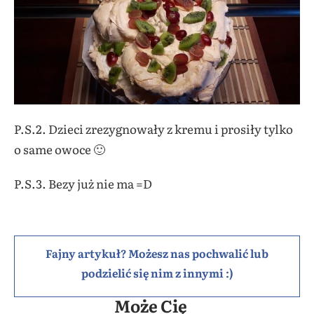
P.S.2. Dzieci zrezygnowały z kremu i prosiły tylko
o same owoce 🙂
P.S.3. Bezy już nie ma =D
Fajny artykuł? Możesz nas pochwalić lub
podzielić się nim z innymi :)
Może Cię