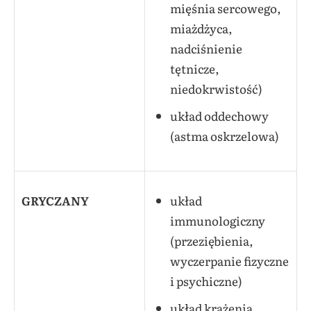
mięśnia sercowego,
miażdżyca,
nadciśnienie
tętnicze,
niedokrwistość)
układ oddechowy
(astma oskrzelowa)
GRYCZANY
układ
immunologiczny
(przeziębienia,
wyczerpanie fizyczne
i psychiczne)
układ krążenia