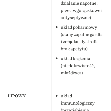
działanie napotne,
przeciwgorączkowe i
antyseptyczne)
układ pokarmowy
(stany zapalne gardła
i żołądka, dystrofia –
brak apetytu)
układ krążenia
(niedokrwistość,
miażdżyca)
LIPOWY
układ
immunologiczny
(przeziębienia,