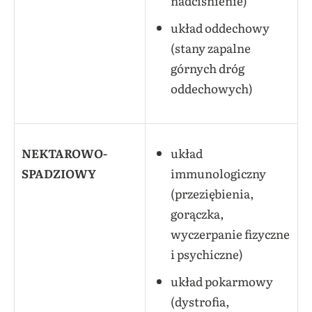
nadciśnienie)
układ oddechowy
(stany zapalne
górnych dróg
oddechowych)
NEKTAROWO-
układ
SPADZIOWY
immunologiczny
(przeziębienia,
gorączka,
wyczerpanie fizyczne
i psychiczne)
układ pokarmowy
(dystrofia,