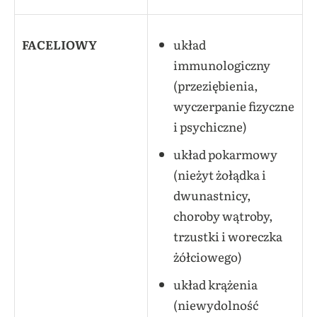
FACELIOWY
układ
immunologiczny
(przeziębienia,
wyczerpanie fizyczne
i psychiczne)
układ pokarmowy
(nieżyt żołądka i
dwunastnicy,
choroby wątroby,
trzustki i woreczka
żółciowego)
układ krążenia
(niewydolność