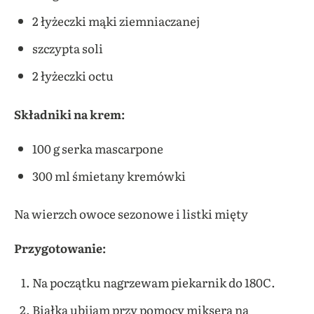
2 łyżeczki mąki ziemniaczanej
szczypta soli
2 łyżeczki octu
Składniki na krem:
100 g serka mascarpone
300 ml śmietany kremówki
Na wierzch owoce sezonowe i listki mięty
Przygotowanie:
Na początku nagrzewam piekarnik do 180C.
Białka ubijam przy pomocy miksera na