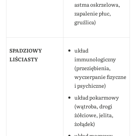
astma oskrzelowa,
zapalenie płuc,
gruźlica)
SPADZIOWY
układ
LIŚCIASTY
immunologiczny
(przeziębienia,
wyczerpanie fizyczne
i psychiczne)
układ pokarmowy
(wątroba, drogi
żółciowe, jelita,
żołądek)
układ moczowy