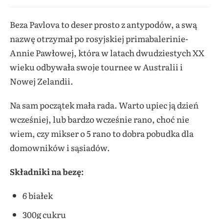
Beza Pavlova to deser prosto z antypodów, a swą
nazwę otrzymał po rosyjskiej primabalerinie-
Annie Pawłowej, która w latach dwudziestych XX
wieku odbywała swoje tournee w Australii i
Nowej Zelandii.
Na sam początek mała rada. Warto upiec ją dzień
wcześniej, lub bardzo wcześnie rano, choć nie
wiem, czy mikser o 5 rano to dobra pobudka dla
domowników i sąsiadów.
Składniki na bezę:
6 białek
300g cukru