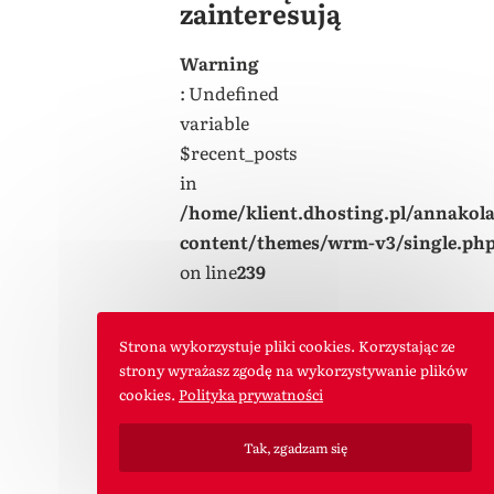
zainteresują
Warning
: Undefined
variable
$recent_posts
in
/home/klient.dhosting.pl/annakol
content/themes/wrm-v3/single.ph
on line
239
Warning
Strona wykorzystuje pliki cookies. Korzystając ze
: foreach()
strony wyrażasz zgodę na wykorzystywanie plików
argument must
cookies.
Polityka prywatności
be of type
array|object,
Tak, zgadzam się
null given in