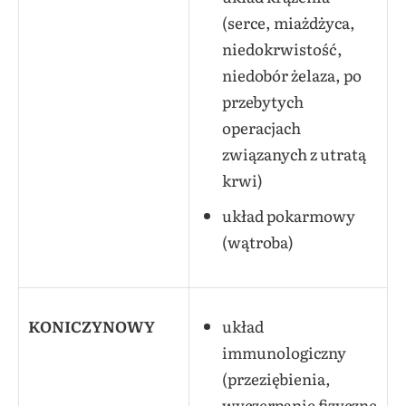
(serce, miażdżyca,
niedokrwistość,
niedobór żelaza, po
przebytych
operacjach
związanych z utratą
krwi)
układ pokarmowy
(wątroba)
KONICZYNOWY
układ
immunologiczny
(przeziębienia,
wyczerpanie fizyczne