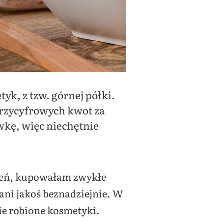
yk, z tzw. górnej półki.
trzycyfrowych kwot za
ówkę, więc niechętnie
rzeń, kupowałam zwykłe
, ani jakoś beznadziejnie. W
nie robione kosmetyki.