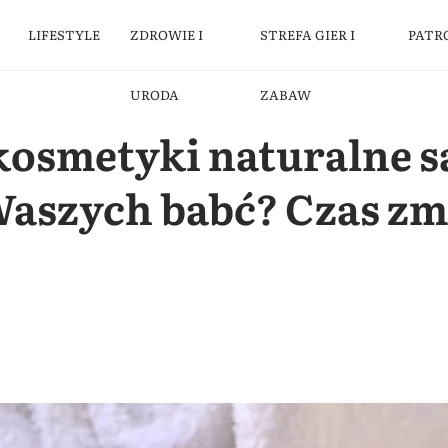
LIFESTYLE
ZDROWIE I
STREFA GIER I
PATR
URODA
ZABAW
 kosmetyki naturalne s
Waszych babć? Czas zm