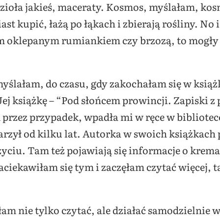
 zioła jakieś, maceraty. Kosmos, myślałam, kos
iast kupić, łażą po łąkach i zbierają rośliny. No
im oklepanym rumiankiem czy brzozą, to mogły 
lałam, do czasu, gdy zakochałam się w książk
Jej książkę – “Pod słońcem prowincji. Zapiski z 
 przez przypadek, wpadła mi w ręce w bibliotece.
arzył od kilku lat. Autorka w swoich książkach 
yciu. Tam też pojawiają się informacje o kre
ciekawiłam się tym i zaczęłam czytać więcej, t
am nie tylko czytać, ale działać samodzielnie w