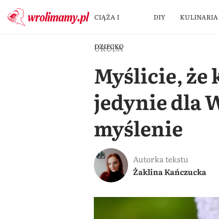
CIĄŻA I
DIY
KULINARIA
DZIECKO
URODA
Myślicie, że
jedynie dla 
myślenie
Autorka tekstu
Żaklina Kańczucka