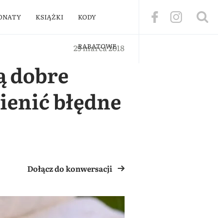
ONATY
KSIĄŻKI
KODY
RABATOWE
29 marca 2018
ą dobre
ienić błędne
Dołącz do konwersacji