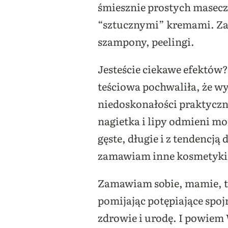
śmiesznie prostych masecze
“sztucznymi” kremami. Zam
szampony, peelingi.
Jesteście ciekawe efektów?
teściowa pochwaliła, że w
niedoskonałości praktyczn
nagietka i lipy odmieni mo
gęste, długie i z tendencj
zamawiam inne kosmetyki, 
Zamawiam sobie, mamie, teś
pomijając potępiające spoj
zdrowie i urodę. I powiem 