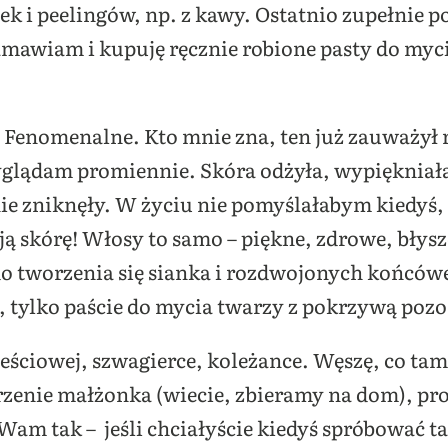
k i peelingów, np. z kawy. Ostatnio zupełnie p
awiam i kupuję ręcznie robione pasty do myci
 Fenomenalne. Kto mnie zna, ten już zauważył 
yglądam promiennie. Skóra odżyła, wypiękniała
ie zniknęły. W życiu nie pomyślałabym kiedyś,
ją skórę! Włosy to samo – piękne, zdrowe, bły
ą do tworzenia się sianka i rozdwojonych końcó
tylko paście do mycia twarzy z pokrzywą pozo
ciowej, szwagierce, koleżance. Węszę, co tam 
rzenie małżonka (wiecie, zbieramy na dom), pros
Wam tak – jeśli chciałyście kiedyś spróbować t