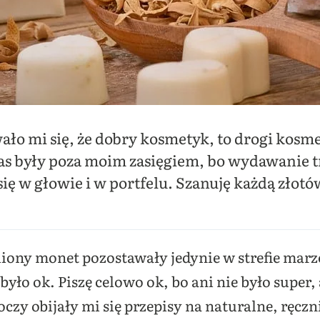
ało mi się, że dobry kosmetyk, to drogi kosmet
as były poza moim zasięgiem, bo wydawanie 
się w głowie i w portfelu. Szanuję każdą złot
iony monet pozostawały jedynie w strefie ma
 było ok. Piszę celowo ok, bo ani nie było super
oczy obijały mi się przepisy na naturalne, ręcz