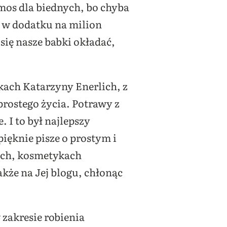
mos dla biednych, bo chyba
 i w dodatku na milion
się nasze babki okładać,
ach Katarzyny Enerlich, z
prostego życia. Potrawy z
 I to był najlepszy
pięknie pisze o prostym i
mach, kosmetykach
akże na Jej blogu, chłonąc
 zakresie robienia