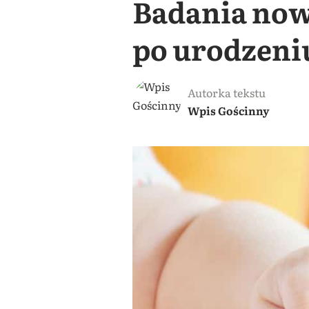
Badania now
po urodzeni
Autorka tekstu
Wpis Gościnny