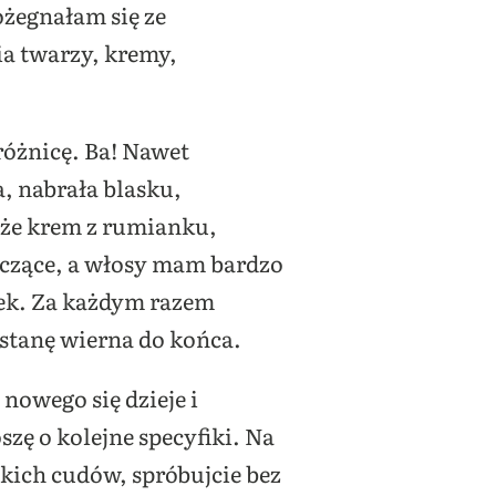
ożegnałam się ze
a twarzy, kremy,
różnicę. Ba! Nawet
, nabrała blasku,
 że krem z rumianku,
szczące, a włosy mam bardzo
wek. Za każdym razem
stanę wierna do końca.
nowego się dzieje i
zę o kolejne specyfiki. Na
akich cudów, spróbujcie bez