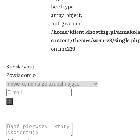
be of type
array|object,
null given in
/home/klient.dhosting.pl/annakol
content/themes/wrm-v3/single.ph
on line
239
Subskrybuj
Powiadom o