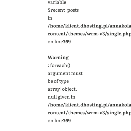
variable
$recent_posts
in
/home/klient.dhosting.pl/annakol
content/themes/wrm-v3/single.ph
on line
369
Warning
: foreach()
argument must
be of type
array|object,
null given in
/home/klient.dhosting.pl/annakol
content/themes/wrm-v3/single.ph
on line
369