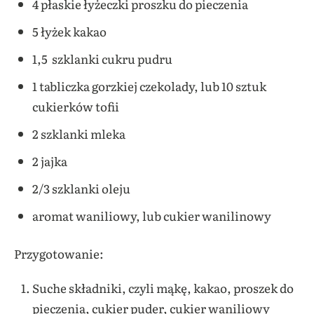
4 płaskie łyżeczki proszku do pieczenia
5 łyżek kakao
1,5 szklanki cukru pudru
1 tabliczka gorzkiej czekolady, lub 10 sztuk
cukierków tofii
2 szklanki mleka
2 jajka
2/3 szklanki oleju
aromat waniliowy, lub cukier wanilinowy
Przygotowanie:
Suche składniki, czyli mąkę, kakao, proszek do
pieczenia, cukier puder, cukier waniliowy