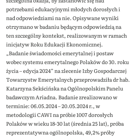
szczególna okazja, by zastanowić się nad
potrzebami edukacyjnymi młodych dorosłych i
nad odpowiedziami na nie. Opisywane wyniki
otrzymano w badaniu będącym odpowiedzią na
ten szczególny kontekst, realizowanym w ramach
inicjatyw Roku Edukacji Ekonomicznej.
„Badanie świadomości emerytalnej i postaw
wobec systemu emerytalnego Polaków do 30. roku
życia – edycja 2024” na zlecenie Izby Gospodarczej
Towarzystw Emerytalnych przeprowadziła dr hab.
Katarzyna Sekścińska na Ogólnopolskim Panelu
badawczym Ariadna. Badanie zrealizowano w
terminie: 06.05.2024 – 20.05.2024 r., w
metodologii CAWI na próbie 1007 dorosłych
Polaków w wieku 18-30 lat (średnia 25 lat), próba
reprezentatywna ogólnopolska, 49,2% próby