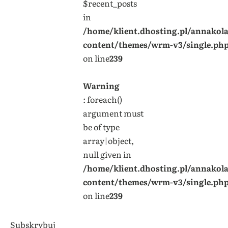
$recent_posts
in
/home/klient.dhosting.pl/annakol
content/themes/wrm-v3/single.ph
on line
239
Warning
: foreach()
argument must
be of type
array|object,
null given in
/home/klient.dhosting.pl/annakol
content/themes/wrm-v3/single.ph
on line
239
Subskrybuj