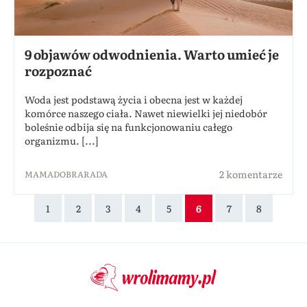
9 objawów odwodnienia. Warto umieć je
rozpoznać
Woda jest podstawą życia i obecna jest w każdej
komórce naszego ciała. Nawet niewielki jej niedobór
boleśnie odbija się na funkcjonowaniu całego
organizmu. [...]
2 komentarze
MAMADOBRARADA
1
2
3
4
5
6
7
8