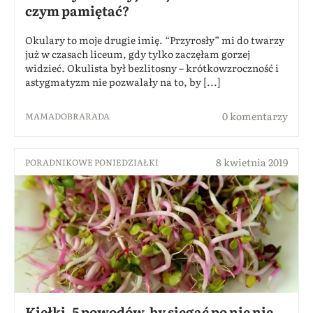
czym pamiętać?
Okulary to moje drugie imię. “Przyrosły” mi do twarzy
już w czasach liceum, gdy tylko zaczęłam gorzej
widzieć. Okulista był bezlitosny – krótkowzroczność i
astygmatyzm nie pozwalały na to, by [...]
0 komentarzy
MAMADOBRARADA
8 kwietnia 2019
PORADNIKOWE PONIEDZIAŁKI
Kiełki. 5 powodów, by sięgać po nie nie