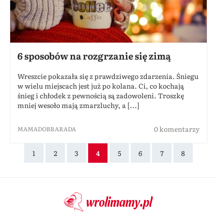
6 sposobów na rozgrzanie się zimą
Wreszcie pokazała się z prawdziwego zdarzenia. Śniegu
w wielu miejscach jest już po kolana. Ci, co kochają
śnieg i chłodek z pewnością są zadowoleni. Troszkę
mniej wesoło mają zmarzluchy, a [...]
0 komentarzy
MAMADOBRARADA
1
2
3
4
5
6
7
8