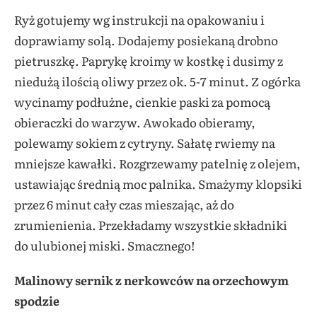
Ryż gotujemy wg instrukcji na opakowaniu i
doprawiamy solą. Dodajemy posiekaną drobno
pietruszkę. Paprykę kroimy w kostkę i dusimy z
niedużą ilością oliwy przez ok. 5-7 minut. Z ogórka
wycinamy podłużne, cienkie paski za pomocą
obieraczki do warzyw. Awokado obieramy,
polewamy sokiem z cytryny. Sałatę rwiemy na
mniejsze kawałki. Rozgrzewamy patelnię z olejem,
ustawiając średnią moc palnika. Smażymy klopsiki
przez 6 minut cały czas mieszając, aż do
zrumienienia. Przekładamy wszystkie składniki
do ulubionej miski. Smacznego!
Malinowy sernik z nerkowców na orzechowym
spodzie