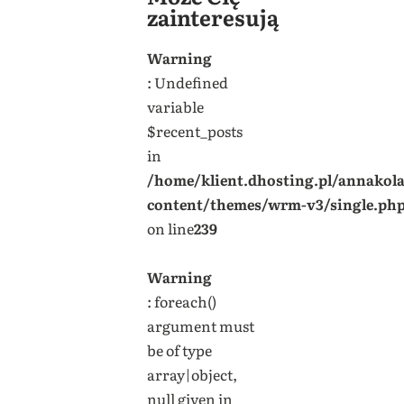
zainteresują
Warning
: Undefined
variable
$recent_posts
in
/home/klient.dhosting.pl/annakol
content/themes/wrm-v3/single.ph
on line
239
Warning
: foreach()
argument must
be of type
array|object,
null given in