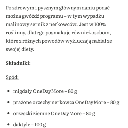
Po zdrowym i pysznym głównym daniu podać
można gwóźdź programu – w tym wypadku
malinowy sernik z nerkowców. Jest w 100%
roślinny, dlatego posmakuje również osobom,
które z różnych powodów wykluczają nabiał ze
swojej diety.
Składniki:
Spód:
migdały OneDayMore – 80 g
prażone orzechy nerkowca OneDayMore – 80 g
orzeszki ziemne OneDayMore – 80 g
daktyle – 100 g