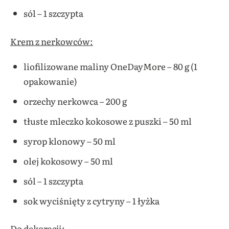
sól – 1 szczypta
Krem z nerkowców:
liofilizowane maliny OneDayMore – 80 g (1
opakowanie)
orzechy nerkowca – 200 g
tłuste mleczko kokosowe z puszki – 50 ml
syrop klonowy – 50 ml
olej kokosowy – 50 ml
sól – 1 szczypta
sok wyciśnięty z cytryny – 1 łyżka
Do dekoracji: