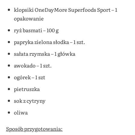
klopsiki OneDayMore Superfoods Sport – 1
opakowanie
ryż basmati – 100 g
papryka zielona słodka – 1 szt.
sałata rzymska – 1 główka
awokado – 1 szt.
ogórek – 1 szt
pietruszka
sok z cytryny
oliwa
Sposób przygotowania: