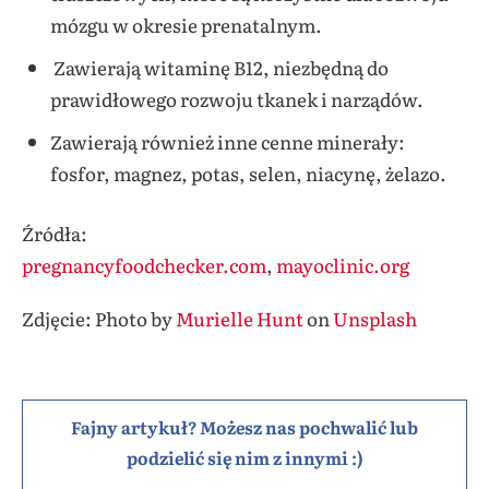
mózgu w okresie prenatalnym.
Zawierają witaminę B12, niezbędną do
prawidłowego rozwoju tkanek i narządów.
Zawierają również inne cenne minerały:
fosfor, magnez, potas, selen, niacynę, żelazo.
Źródła:
pregnancyfoodchecker.com
,
mayoclinic.org
Zdjęcie: Photo by
Murielle Hunt
on
Unsplash
Fajny artykuł? Możesz nas pochwalić lub
podzielić się nim z innymi :)