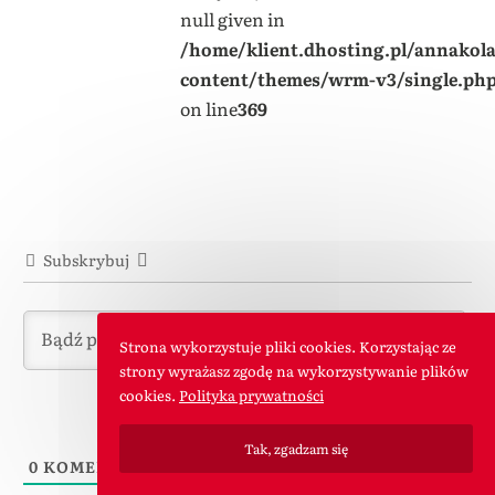
null given in
/home/klient.dhosting.pl/annakol
content/themes/wrm-v3/single.ph
on line
369
Subskrybuj
Strona wykorzystuje pliki cookies. Korzystając ze
strony wyrażasz zgodę na wykorzystywanie plików
cookies.
Polityka prywatności
Tak, zgadzam się
0
KOMENTARZE