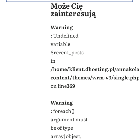
Może Cię
zainteresują
Warning
: Undefined
variable
$recent_posts
in
/home/klient.dhosting.pl/annakol
content/themes/wrm-v3/single.ph
on line
369
Warning
: foreach()
argument must
be of type
array|object,