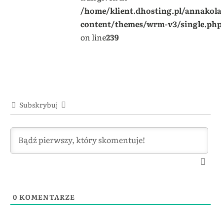
/home/klient.dhosting.pl/annakol
content/themes/wrm-v3/single.ph
on line
239
Subskrybuj
0
KOMENTARZE