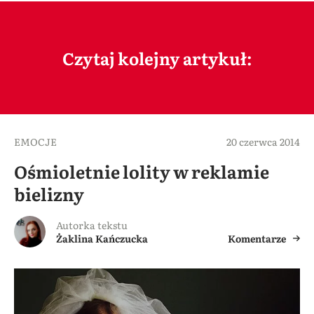
Czytaj kolejny artykuł:
EMOCJE
20 czerwca 2014
Ośmioletnie lolity w reklamie
bielizny
Autorka tekstu
Żaklina Kańczucka
Komentarze