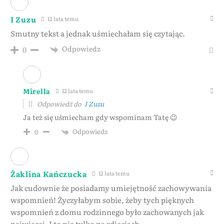
I Zuzu
12 lata temu
Smutny tekst a jednak uśmiechałam się czytając.
Odpowiedz
0
Mirella
12 lata temu
Odpowiedź do
I Zuzu
Ja też się uśmiecham gdy wspominam Tatę 😉
Odpowiedz
0
Żaklina Kańczucka
12 lata temu
Jak cudownie że posiadamy umiejętność zachowywania
wspomnień! Życzyłabym sobie, żeby tych pięknych
wspomnień z domu rodzinnego było zachowanych jak
najwięcej. I to nie tylko na zdjęciach.