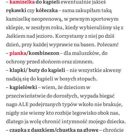
–
kamizelka
do kąpieli
ewentualnie jakieś
rękawki
czy
kółeczka
– sama zakupiłam taką
kamizelkę neoprenową, w pewnym sportowym
sklepie, w zeszłym roku, kiedy wybieraliśmy się z
Jaśkiem nad jezioro. Korzystamy z niej po dziś
dzień, przy każdej wyprawie na basen. Polecam!
–
pianka
/kombinezon
– dla maluszków, do
ochrony przed słońcem oraz zimnem.
– klapki/ buty do kąpieli
– nie wszystkie akweny
nadają się do kąpieli w bosych stopach.
– kąpielówki
– wiem, że dzieciom w
przeciwieństwie do dorosłych, wypada biegać
nago ALE podejrzanych typów wkoło nie brakuje,
nigdy nie wiemy kto rozbije legowisko obok nas,
dlatego ja wolę chronić intymność mojego dziecka.
– czapka z daszkiem/chustka na głowę –
chrońcie