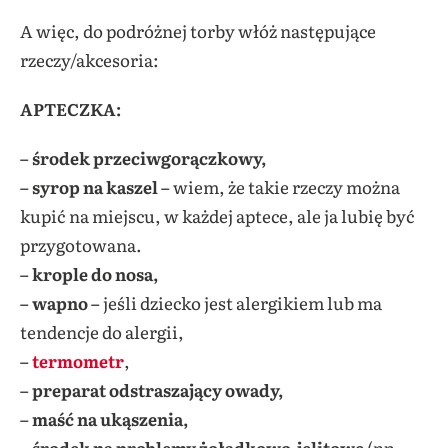
A więc, do podróżnej torby włóż następujące
rzeczy/akcesoria:
APTECZKA:
– środek przeciwgorączkowy,
– syrop na kaszel –
wiem, że takie rzeczy można
kupić na miejscu, w każdej aptece, ale ja lubię być
przygotowana.
– krople do nosa,
– wapno –
jeśli dziecko jest alergikiem lub ma
tendencje do alergii,
–
termometr
,
– preparat odstraszający owady,
– maść na ukąszenia,
– środek na problemy żołądkowo-jelitowe
(np.