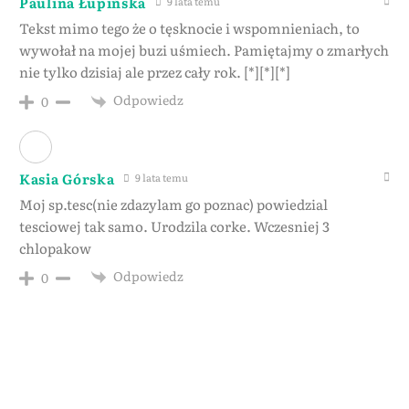
Paulina Łupińska
9 lata temu
Tekst mimo tego że o tęsknocie i wspomnieniach, to
wywołał na mojej buzi uśmiech. Pamiętajmy o zmarłych
nie tylko dzisiaj ale przez cały rok. [*][*][*]
Odpowiedz
0
Kasia Górska
9 lata temu
Moj sp.tesc(nie zdazylam go poznac) powiedzial
tesciowej tak samo. Urodzila corke. Wczesniej 3
chlopakow
Odpowiedz
0