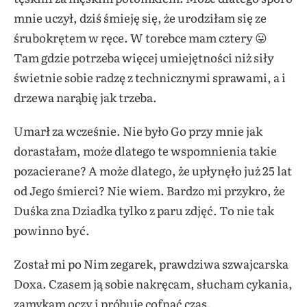
mnie uczył, dziś śmieję się, że urodziłam się ze
śrubokrętem w ręce. W torebce mam cztery 😛
Tam gdzie potrzeba więcej umiejętności niż siły
świetnie sobie radzę z technicznymi sprawami, a i
drzewa narąbię jak trzeba.
Umarł za wcześnie. Nie było Go przy mnie jak
dorastałam, może dlatego te wspomnienia takie
pozacierane? A może dlatego, że upłynęło już 25 lat
od Jego śmierci? Nie wiem. Bardzo mi przykro, że
Duśka zna Dziadka tylko z paru zdjęć. To nie tak
powinno być.
Został mi po Nim zegarek, prawdziwa szwajcarska
Doxa. Czasem ją sobie nakręcam, słucham cykania,
zamykam oczy i próbuję cofnąć czas.