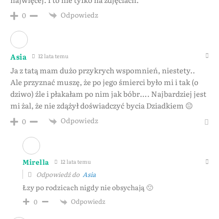
Odpowiedz
0
Asia
12 lata temu
Ja z tatą mam dużo przykrych wspomnień, niestety..
Ale przyznać muszę, że po jego śmierci było mi i tak (o
dziwo) źle i płakałam po nim jak bóbr…. Najbardziej jest
mi żal, że nie zdążył doświadczyć bycia Dziadkiem 😐
Odpowiedz
0
Mirella
12 lata temu
Odpowiedź do
Asia
Łzy po rodzicach nigdy nie obsychają 🙁
Odpowiedz
0