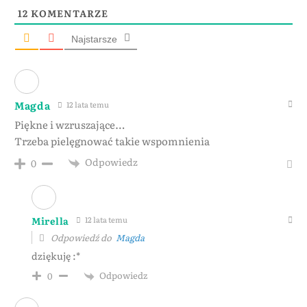
12
KOMENTARZE
Najstarsze
Magda
12 lata temu
Piękne i wzruszające…
Trzeba pielęgnować takie wspomnienia
Odpowiedz
0
Mirella
12 lata temu
Odpowiedź do
Magda
dziękuję :*
Odpowiedz
0