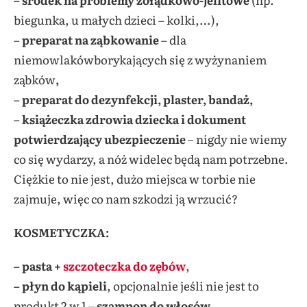
biegunka, u małych dzieci – kolki,…),
–
preparat na ząbkowanie
– dla
niemowlakówborykających się z wyżynaniem
ząbków
,
– preparat do dezynfekcji, plaster, bandaż,
– książeczka zdrowia dziecka i dokument
potwierdzający ubezpieczenie
– nigdy nie wiemy
co się wydarzy, a nóż widelec będą nam potrzebne.
Ciężkie to nie jest, dużo miejsca w torbie nie
zajmuje, więc co nam szkodzi ją wrzucić?
KOSMETYCZKA:
– pasta +
szczoteczka do zębów
,
–
płyn do kąpieli
, opcjonalnie jeśli nie jest to
produkt 2 w 1 –
szampon do włosów
,