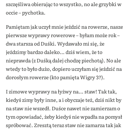
szczęśliwa obierając to wszystko, no ale grzybki w
occie – pychotka.
Pamiętam jak uczył mnie jeździć na rowerze, nasze
pierwsze wyprawy rowerowe – byłam może rok –
dwa starsza od Duśki. Wydawało mi się, że
jeździmy bardzo daleko… dziś wiem, że to
nieprawda (z Duśką dalej chodzę piechotą). No ale
wtedy to było dużo, dopiero uczyłam się jeździć na
dorosłym rowerze (kto pamięta Wigry 3?).
I zimowe wyprawy na łyżwy na… staw! Tak tak,
kiedyś zimy były inne, a i obyczaje też, dziś nikt by
na staw nie wszedł. Duśce nawet nie zamierzam o
tym opowiadać, żeby kiedyś nie wpadła na pomysł
spróbować. Zresztą teraz staw nie zamarza tak jak