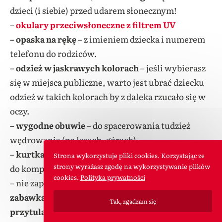
dzieci (i siebie) przed udarem słonecznym!
–
okulary przeciwsłoneczne z filtrem UV
– opaska na rękę
– z imieniem dziecka i numerem
telefonu do rodziców.
– odzież w jaskrawych kolorach
– jeśli wybierasz
się w miejsca publiczne, warto jest ubrać dziecku
odzież w takich kolorach by z daleka rzucało się w
oczy.
– wygodne obuwie
– do spacerowania tudzież
wędrowania (po lasach, górach).
–
kurtka/palto przeciwdeszczowe
, ewentualnie
Strona wykorzystuje pliki cookies. Korzystając ze
strony wyrażasz zgodę na wykorzystywanie plików
do kompletu
kalosze
,
cookies.
Polityka prywatności
– nie zapomnij również o ulubionych
zabawkach/książeczkach
malucha oraz
Tak, zgadzam się
przytulance
! 😉