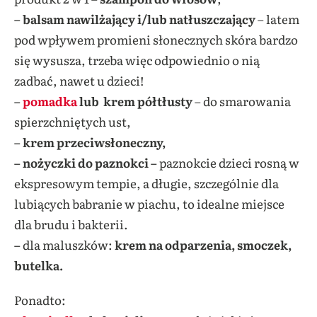
– balsam nawilżający i/lub natłuszczający
– latem
pod wpływem promieni słonecznych skóra bardzo
się wysusza, trzeba więc odpowiednio o nią
zadbać, nawet u dzieci!
–
pomadka
lub krem półtłusty
– do smarowania
spierzchniętych ust,
– krem przeciwsłoneczny,
– nożyczki do paznokci –
paznokcie dzieci rosną w
ekspresowym tempie, a długie, szczególnie dla
lubiących babranie w piachu, to idealne miejsce
dla brudu i bakterii.
–
dla maluszków:
krem na odparzenia, smoczek,
butelka.
Ponadto: