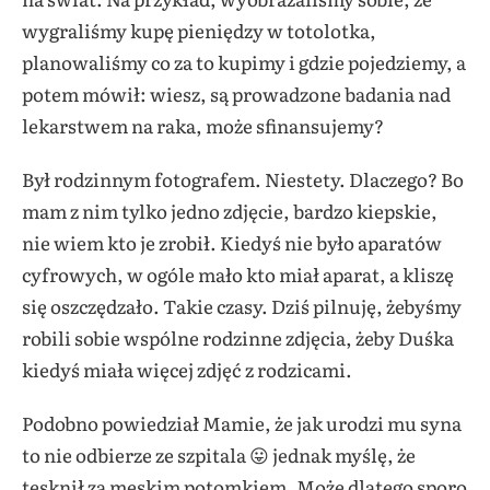
wygraliśmy kupę pieniędzy w totolotka,
planowaliśmy co za to kupimy i gdzie pojedziemy, a
potem mówił: wiesz, są prowadzone badania nad
lekarstwem na raka, może sfinansujemy?
Był rodzinnym fotografem. Niestety. Dlaczego? Bo
mam z nim tylko jedno zdjęcie, bardzo kiepskie,
nie wiem kto je zrobił. Kiedyś nie było aparatów
cyfrowych, w ogóle mało kto miał aparat, a kliszę
się oszczędzało. Takie czasy. Dziś pilnuję, żebyśmy
robili sobie wspólne rodzinne zdjęcia, żeby Duśka
kiedyś miała więcej zdjęć z rodzicami.
Podobno powiedział Mamie, że jak urodzi mu syna
to nie odbierze ze szpitala 😛 jednak myślę, że
tęsknił za męskim potomkiem. Może dlatego sporo