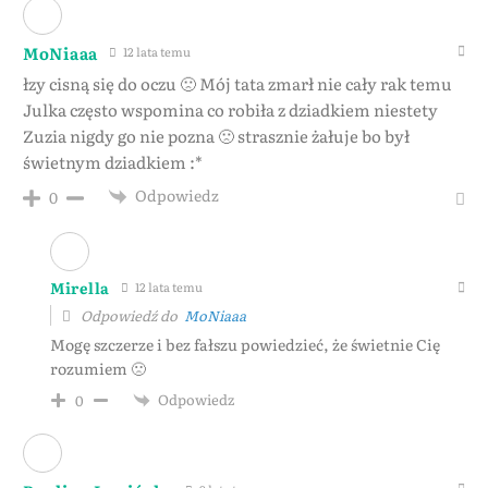
MoNiaaa
12 lata temu
łzy cisną się do oczu 🙁 Mój tata zmarł nie cały rak temu
Julka często wspomina co robiła z dziadkiem niestety
Zuzia nigdy go nie pozna 🙁 strasznie żałuje bo był
świetnym dziadkiem :*
Odpowiedz
0
Mirella
12 lata temu
Odpowiedź do
MoNiaaa
Mogę szczerze i bez fałszu powiedzieć, że świetnie Cię
rozumiem 🙁
Odpowiedz
0