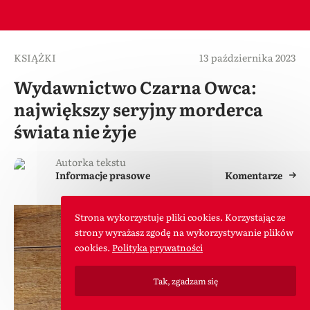
KSIĄŻKI
13 października 2023
Wydawnictwo Czarna Owca:
największy seryjny morderca
świata nie żyje
Autorka tekstu
Informacje prasowe
Komentarze
Strona wykorzystuje pliki cookies. Korzystając ze
strony wyrażasz zgodę na wykorzystywanie plików
cookies.
Polityka prywatności
Tak, zgadzam się