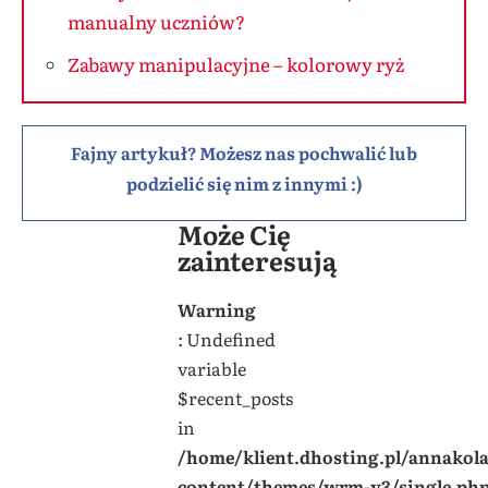
manualny uczniów?
Zabawy manipulacyjne – kolorowy ryż
Fajny artykuł? Możesz nas pochwalić lub
podzielić się nim z innymi :)
Może Cię
zainteresują
Warning
: Undefined
variable
$recent_posts
in
/home/klient.dhosting.pl/annakol
content/themes/wrm-v3/single.ph