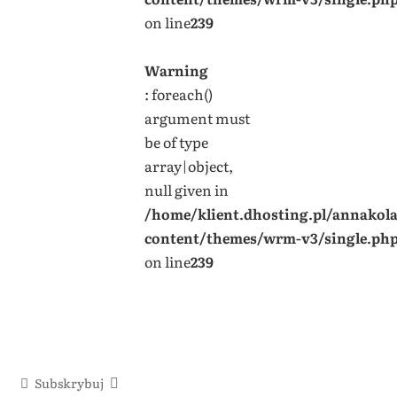
on line
239
Warning
: foreach()
argument must
be of type
array|object,
null given in
/home/klient.dhosting.pl/annakol
content/themes/wrm-v3/single.ph
on line
239
Subskrybuj