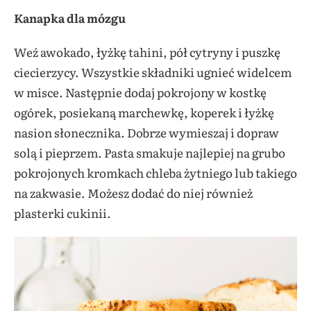
Kanapka dla mózgu
Weź awokado, łyżkę tahini, pół cytryny i puszkę
ciecierzycy. Wszystkie składniki ugnieć widelcem
w misce. Następnie dodaj pokrojony w kostkę
ogórek, posiekaną marchewkę, koperek i łyżkę
nasion słonecznika. Dobrze wymieszaj i dopraw
solą i pieprzem. Pasta smakuje najlepiej na grubo
pokrojonych kromkach chleba żytniego lub takiego
na zakwasie. Możesz dodać do niej również
plasterki cukinii.