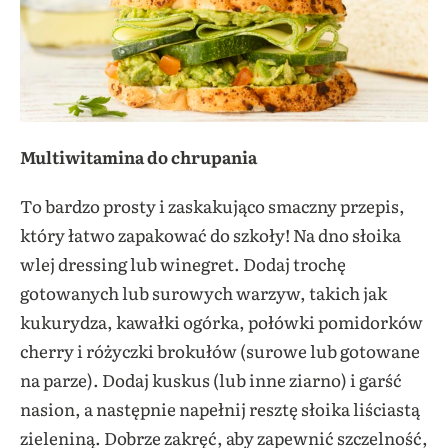
Multiwitamina do chrupania
To bardzo prosty i zaskakująco smaczny przepis,
który łatwo zapakować do szkoły! Na dno słoika
wlej dressing lub winegret. Dodaj trochę
gotowanych lub surowych warzyw, takich jak
kukurydza, kawałki ogórka, połówki pomidorków
cherry i różyczki brokułów (surowe lub gotowane
na parze). Dodaj kuskus (lub inne ziarno) i garść
nasion, a następnie napełnij resztę słoika liściastą
zieleniną. Dobrze zakręć, aby zapewnić szczelność,