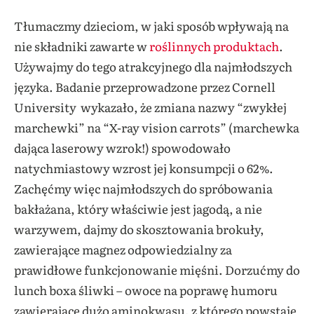
Tłumaczmy dzieciom, w jaki sposób wpływają na
nie składniki zawarte w
roślinnych produktach
.
Używajmy do tego atrakcyjnego dla najmłodszych
języka. Badanie przeprowadzone przez Cornell
University
wykazało, że zmiana nazwy “zwykłej
marchewki” na “X-ray vision carrots” (marchewka
dająca laserowy wzrok!) spowodowało
natychmiastowy wzrost jej konsumpcji o 62%.
Zachęćmy więc najmłodszych do spróbowania
bakłażana, który właściwie jest jagodą, a nie
warzywem, dajmy do skosztowania brokuły,
zawierające magnez odpowiedzialny za
prawidłowe funkcjonowanie mięśni. Dorzućmy do
lunch boxa śliwki – owoce na poprawę humoru
zawierające dużo aminokwasu, z którego powstaje