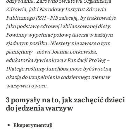
odżywiania. Zarówno Światowa Organizacja
Zdrowia, jak i Narodowy Instytut Zdrowia
Publicznego PZH – PIB zalecają, by traktować je
jako podstawę zdrowej i zbilansowanej diety.
Powinny wypełniać połowę talerza w każdym
zjadanym posiłku. Niestety nie zawsze o tym
pamiętamy – mówi Joanna Lotkowska,
edukatorka żywieniowa z Fundacji ProVeg –
Dlatego roślinny lunchbox może być świetną
okazją do uzupełnienia codziennego menu w
warzywa i owoce.
3 pomysły na to, jak zachęcić dzieci
do jedzenia warzyw
Eksperymentuj!