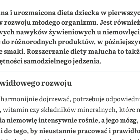
a i urozmaicona dieta dziecka w pierwszych
 rozwoju młodego organizmu. Jest również
wych nawyków żywieniowych u niemowlęcia.
 do różnorodnych produktów, w późniejszym
 smaki. Rozszerzanie diety malucha to takż
ętności samodzielnego jedzenia.
awidłowego rozwoju
armonijnie dojrzewać, potrzebuje odpowiedniej
witamin czy składników mineralnych, które na
a niemowlę intensywnie rośnie, a jego mózg, m
i do tego, by nieustannie pracować i prawid