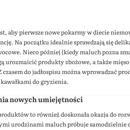
t, aby pierwsze nowe pokarmy w diecie niemo
ję. Na początku idealnie sprawdzają się delik
wocowe. Nieco później (kiedy maluch pozna sm
gą urozmaicić produkty zbożowe, a także mięso
. Z czasem do jadłospisu można wprowadzać pr
 kawałkami do gryzienia.
nia nowych umiejętności
oduktów to również doskonała okazja do rozw
zymi urodzinami maluch próbuje samodzielnie c