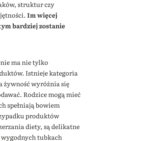
ków, struktur czy
jętności.
Im więcej
tym bardziej zostanie
ie ma nie tylko
uktów. Istnieje kategoria
a żywność wyróżnia się
odawać. Rodzice mogą mieć
ch spełniają bowiem
przypadku produktów
erzania diety, są delikatne
w wygodnych tubkach