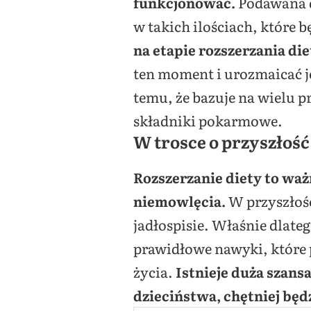
funkcjonować.
Podawana d
w takich ilościach, któr
na etapie rozszerzania d
ten moment i urozmaicać j
temu, że bazuje na wielu 
składniki pokarmowe.
W trosce o przyszłoś
Rozszerzanie diety to wa
niemowlęcia.
W przyszłoś
jadłospisie. Właśnie dlate
prawidłowe nawyki, które
życia.
Istnieje duża szans
dzieciństwa, chętniej będ