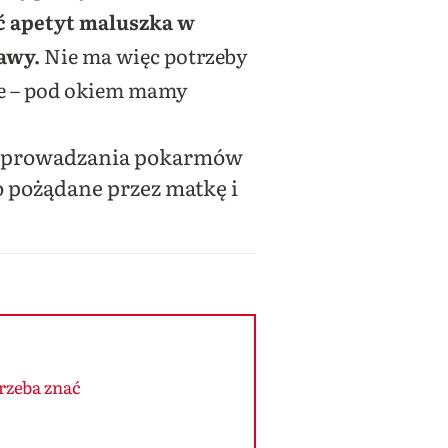
ć apetyt maluszka w
rawy.
Nie ma więc potrzeby
je – pod okiem mamy
wprowadzania pokarmów
o pożądane przez matkę i
rzeba znać