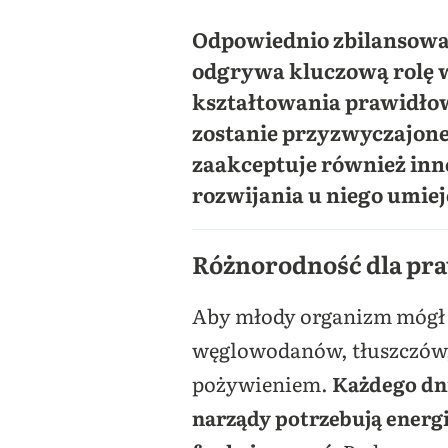
Odpowiednio zbilansowan
odgrywa kluczową rolę w
kształtowania prawidło
zostanie przyzwyczajone
zaakceptuje również inne
rozwijania u niego umiej
Różnorodność dla pr
Aby młody organizm mógł h
węglowodanów, tłuszczów, 
pożywieniem.
Każdego dni
narządy potrzebują energi