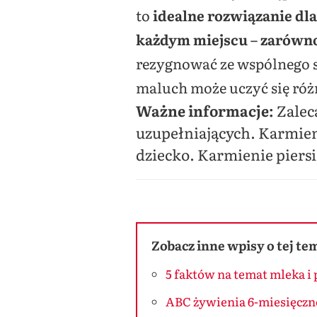
to
idealne rozwiązanie dl
każdym miejscu – zarówno
rezygnować ze wspólnego s
maluch może uczyć się róż
Ważne informacje:
Zalec
uzupełniających. Karmieni
dziecko. Karmienie piersią
Zobacz inne wpisy o tej te
5 faktów na temat mleka i
ABC żywienia 6-miesięczn