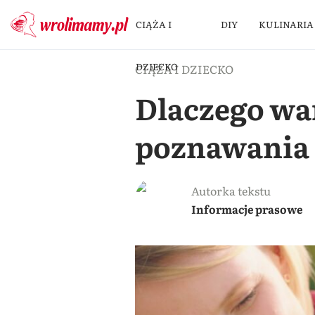
CIĄŻA I
DIY
KULINARIA
DZIECKO
CIĄŻA I DZIECKO
Dlaczego wa
poznawania
Autorka tekstu
Informacje prasowe