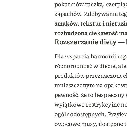
pokarmów rączką, czerpiąc
zapachów. Zdobywanie teg
smaków, tekstur i nietuzi
rozbudzona ciekawość mal
Rozszerzanie diety —
Dla wsparcia harmonijneg
różnorodność w diecie, al
produktów przeznaczonych 
umieszczonym na opakowan
pewność, że to bezpieczny
wyjątkowo restrykcyjne no
ogólnodostępnych. Przykład
owocowe musy, dostępne t