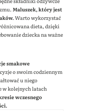
będne składniki odżywcze
izmu.
Maluszek, który jest
maków.
Warto wykorzystać
óżnicowana dieta, dzięki
zebowanie dziecka na ważne
ncje smakowe
ecyzje o swoim codziennym
tałtować u niego
 w kolejnych latach
okresie wczesnego
ci.