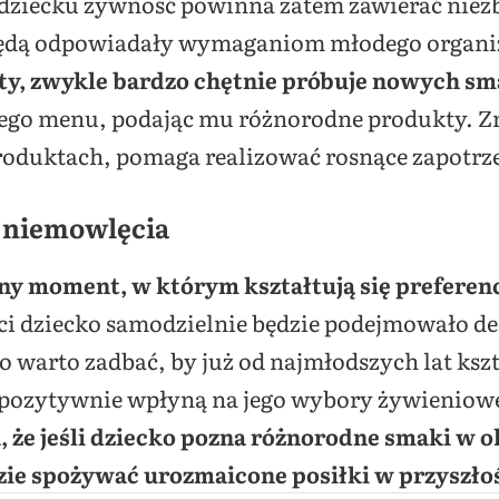
ziecku żywność powinna zatem zawierać niez
e będą odpowiadały wymaganiom młodego organ
iety, zwykle bardzo chętnie próbuje nowych s
ego menu, podając mu różnorodne produkty. Zr
produktach, pomaga realizować rosnące zapotr
ć niemowlęcia
żny moment, w którym kształtują się prefere
ci dziecko samodzielnie będzie podejmowało d
go warto zadbać, by już od najmłodszych lat ksz
 pozytywnie wpłyną na jego wybory żywieniowe
a, że jeśli dziecko pozna różnorodne smaki w 
zie spożywać urozmaicone posiłki w przyszłoś