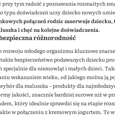
 przy tym radość z poznawania rozmaitych sma
o typu doświadczeń uczy dziecko nowych umie
nkowych połączeń rodzic zaserwuje dziecku, 
uszka i chęć na kolejne doświadczenia.
 bezpieczna
różnorodność
o rozwoju młodego organizmu kluczowe znaczen
e także bezpieczeństwo podawanych dziecku prod
specjalnie dla niemowląt i małych dzieci. Tak
iu wskazaniem wieku, od jakiego można ją p
 wybór dla maluszka – produkty dla najmłodszy
rmy jakości, znacznie bardziej surowe niż w 
em, który idealnie sprawdzi się na etapie rozsz
akże w połączeniu z kremowym jogurtem. Te 