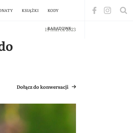
ONATY
KSIĄŻKI
KODY
RABATOWE
19 marca 2023
do
Dołącz do konwersacji