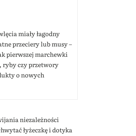
wlęcia miały łagodny
atne przeciery lub musy –
ak pierwszej marchewki
, ryby czy przetwory
odukty o nowych
ijania niezależności
hwytać łyżeczkę i dotyka