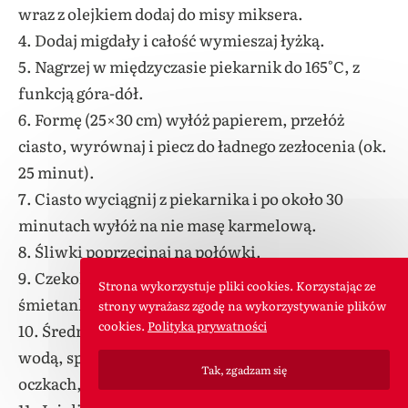
wraz z olejkiem dodaj do misy miksera.
4. Dodaj migdały i całość wymieszaj łyżką.
5. Nagrzej w międzyczasie piekarnik do 165°C, z
funkcją góra-dół.
6. Formę (25×30 cm) wyłóż papierem, przełóż
ciasto, wyrównaj i piecz do ładnego zezłocenia (ok.
25 minut).
7. Ciasto wyciągnij z piekarnika i po około 30
minutach wyłóż na nie masę karmelową.
8. Śliwki poprzecinaj na połówki.
9. Czekoladę rozpuść w kąpieli wodnej, dodając
Strona wykorzystuje pliki cookies. Korzystając ze
śmietankę.
strony wyrażasz zgodę na wykorzystywanie plików
cookies.
Polityka prywatności
10. Średnią pomarańczę wyszoruj pod bieżącą
wodą, sparz wrzątkiem, zetrzyj na drobnych
Tak, zgadzam się
oczkach, dodaj do czekolady, całość wymieszaj.