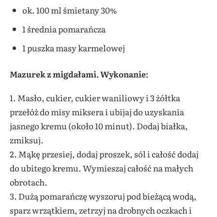
ok. 100 ml śmietany 30%
1 średnia pomarańcza
1 puszka masy karmelowej
Mazurek z migdałami. Wykonanie:
1. Masło, cukier, cukier waniliowy i 3 żółtka
przełóż do misy miksera i ubijaj do uzyskania
jasnego kremu (około 10 minut). Dodaj białka,
zmiksuj.
2. Mąkę przesiej, dodaj proszek, sól i całość dodaj
do ubitego kremu. Wymieszaj całość na małych
obrotach.
3. Dużą pomarańczę wyszoruj pod bieżącą wodą,
sparz wrzątkiem, zetrzyj na drobnych oczkach i