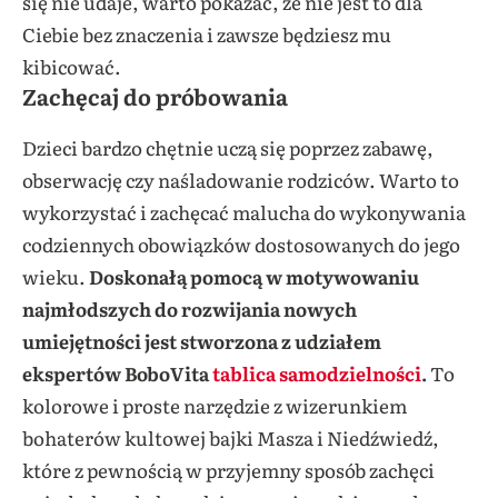
się nie udaje, warto pokazać, że nie jest to dla
Ciebie bez znaczenia i zawsze będziesz mu
kibicować.
Zachęcaj do próbowania
Dzieci bardzo chętnie uczą się poprzez zabawę,
obserwację czy naśladowanie rodziców. Warto to
wykorzystać i zachęcać malucha do wykonywania
codziennych obowiązków dostosowanych do jego
wieku.
Doskonałą pomocą w motywowaniu
najmłodszych do rozwijania nowych
umiejętności jest stworzona z udziałem
ekspertów BoboVita
tablica samodzielności
.
To
kolorowe i proste narzędzie z wizerunkiem
bohaterów kultowej bajki Masza i Niedźwiedź,
które z pewnością w przyjemny sposób zachęci