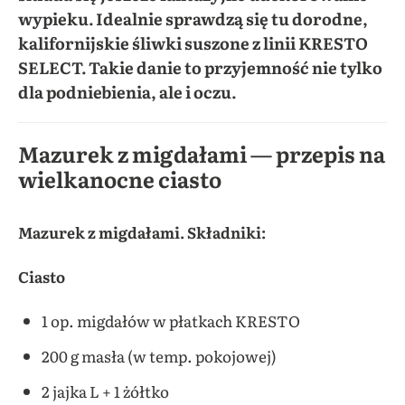
wypieku. Idealnie sprawdzą się tu dorodne,
kalifornijskie śliwki suszone z linii KRESTO
SELECT. Takie danie to przyjemność nie tylko
dla podniebienia, ale i oczu.
Mazurek z migdałami — przepis na
wielkanocne ciasto
Mazurek z migdałami. Składniki:
Ciasto
1 op. migdałów w płatkach KRESTO
200 g masła (w temp. pokojowej)
2 jajka L + 1 żółtko