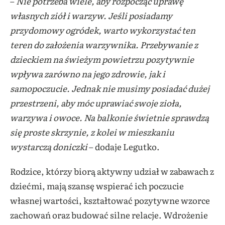
–
Nie potrzeba wiele, aby rozpocząć uprawę
własnych ziół i warzyw. Jeśli posiadamy
przydomowy ogródek, warto wykorzystać ten
teren do założenia warzywnika. Przebywanie z
dzieckiem na świeżym powietrzu pozytywnie
wpływa zarówno na jego zdrowie, jak i
samopoczucie. Jednak nie musimy posiadać dużej
przestrzeni, aby móc uprawiać swoje zioła,
warzywa i owoce. Na balkonie świetnie sprawdzą
się proste skrzynie, z kolei w mieszkaniu
wystarczą doniczki
– dodaje Legutko.
Rodzice, którzy biorą aktywny udział w zabawach z
dziećmi, mają szansę wspierać ich poczucie
własnej wartości, kształtować pozytywne wzorce
zachowań oraz budować silne relacje. Wdrożenie