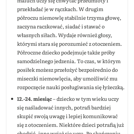
maluch uczy się chwytać przedmioty i
przekładać je w rączkach. W drugim
półroczu niemowlę stabilnie trzyma głowę,
zaczyna raczkować, siadać i stawać o
własnych siłach. Wydaje również głosy,
którymi stara się porozumieć z otoczeniem.
Półroczne dziecko podejmuje także próby
samodzielnego jedzenia. To czas, w którym
posiłek możesz przełożyć bezpośrednio do
miseczki niemowlęcia, aby umożliwić mu
rozpoczęcie nauki posługiwania się łyżeczką.
12.-24. miesiąc
– dziecko w tym wieku uczy
się naśladować innych, potrafi bardziej
skupić swoją uwagę i lepiej komunikować
się z otoczeniem. Niektóre dzieci potrafią już
chodzić, inne wciąż się uczą. Po skończeniu