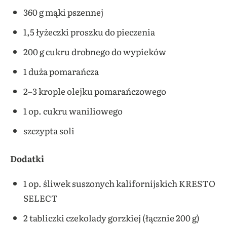
360 g mąki pszennej
1,5 łyżeczki proszku do pieczenia
200 g cukru drobnego do wypieków
1 duża pomarańcza
2–3 krople olejku pomarańczowego
1 op. cukru waniliowego
szczypta soli
Dodatki
1 op. śliwek suszonych kalifornijskich KRESTO
SELECT
2 tabliczki czekolady gorzkiej (łącznie 200 g)