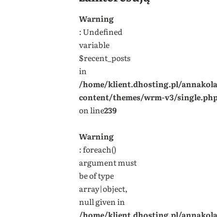
Warning
: Undefined
variable
$recent_posts
in
/home/klient.dhosting.pl/annakol
content/themes/wrm-v3/single.ph
on line
239
Warning
: foreach()
argument must
be of type
array|object,
null given in
/home/klient.dhosting.pl/annakol