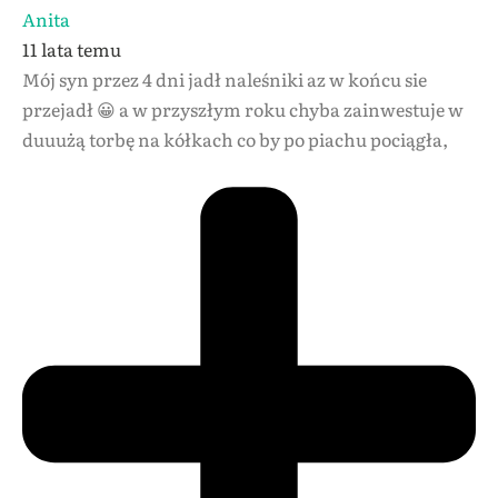
Anita
11 lata temu
Mój syn przez 4 dni jadł naleśniki az w końcu sie
przejadł 😀 a w przyszłym roku chyba zainwestuje w
duuużą torbę na kółkach co by po piachu pociągła,