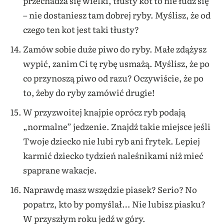
przechadza się wielki, tłusty kot to nie łudź się
– nie dostaniesz tam dobrej ryby. Myślisz, że od
czego ten kot jest taki tłusty?
Zamów sobie duże piwo do ryby. Małe zdążysz
wypić, zanim Ci tę rybę usmażą. Myślisz, że po
co przynoszą piwo od razu? Oczywiście, że po
to, żeby do ryby zamówić drugie!
W przyzwoitej knajpie oprócz ryb podają
„normalne” jedzenie. Znajdź takie miejsce jeśli
Twoje dziecko nie lubi ryb ani frytek. Lepiej
karmić dziecko tydzień naleśnikami niż mieć
spaprane wakacje.
Naprawdę masz wszędzie piasek? Serio? No
popatrz, kto by pomyślał… Nie lubisz piasku?
W przyszłym roku jedź w góry.