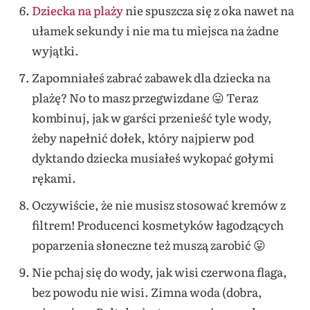
Dziecka na plaży
nie spuszcza się z oka nawet na
ułamek sekundy i nie ma tu miejsca na żadne
wyjątki.
Zapomniałeś zabrać zabawek dla dziecka na
plażę? No to masz przegwizdane 😛 Teraz
kombinuj, jak w garści przenieść tyle wody,
żeby napełnić dołek, który najpierw pod
dyktando dziecka musiałeś wykopać gołymi
rękami.
Oczywiście, że nie musisz stosować kremów z
filtrem! Producenci kosmetyków łagodzących
poparzenia słoneczne też muszą zarobić 😛
Nie pchaj się do wody, jak wisi czerwona flaga,
bez powodu nie wisi. Zimna woda (dobra,