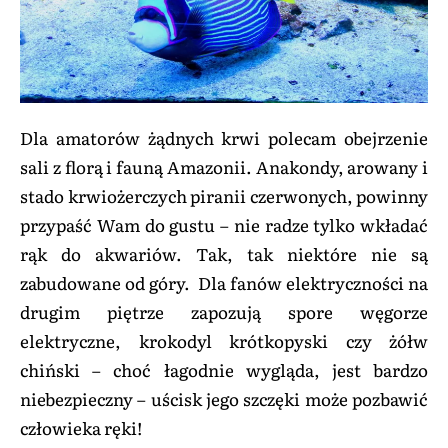
Dla amatorów żądnych krwi polecam obejrzenie
sali z florą i fauną Amazonii. Anakondy, arowany i
stado krwiożerczych piranii czerwonych, powinny
przypaść Wam do gustu – nie radze tylko wkładać
rąk do akwariów. Tak, tak niektóre nie są
zabudowane od góry. Dla fanów elektryczności na
drugim piętrze zapozują spore węgorze
elektryczne, krokodyl krótkopyski czy żółw
chiński – choć łagodnie wygląda, jest bardzo
niebezpieczny – uścisk jego szczęki może pozbawić
człowieka ręki!