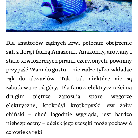
Dla amatorów żądnych krwi polecam obejrzenie
sali z florą i fauną Amazonii. Anakondy, arowany i
stado krwiożerczych piranii czerwonych, powinny
przypaść Wam do gustu – nie radze tylko wkładać
rąk do akwariów. Tak, tak niektóre nie są
zabudowane od góry. Dla fanów elektryczności na
drugim piętrze zapozują spore węgorze
elektryczne, krokodyl krótkopyski czy żółw
chiński – choć łagodnie wygląda, jest bardzo
niebezpieczny – uścisk jego szczęki może pozbawić
człowieka ręki!