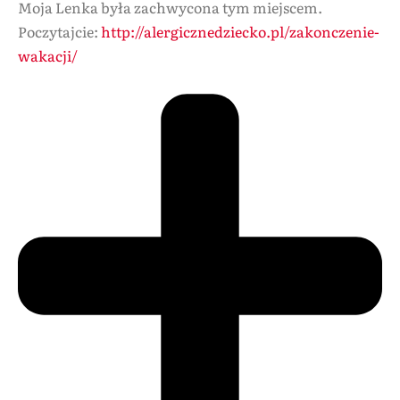
Moja Lenka była zachwycona tym miejscem.
Poczytajcie:
http://alergicznedziecko.pl/zakonczenie-
wakacji/