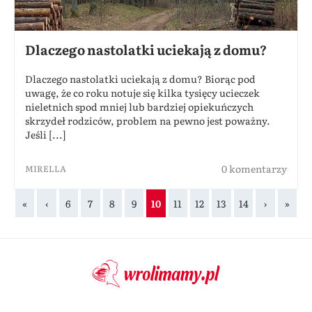
Dlaczego nastolatki uciekają z domu?
Dlaczego nastolatki uciekają z domu? Biorąc pod
uwagę, że co roku notuje się kilka tysięcy ucieczek
nieletnich spod mniej lub bardziej opiekuńczych
skrzydeł rodziców, problem na pewno jest poważny.
Jeśli [...]
0 komentarzy
MIRELLA
«
‹
6
7
8
9
10
11
12
13
14
›
»