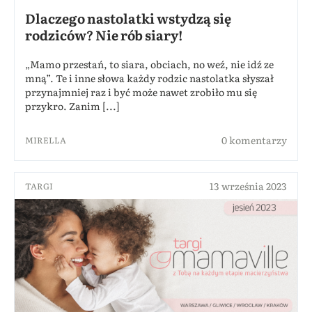
Dlaczego nastolatki wstydzą się
rodziców? Nie rób siary!
„Mamo przestań, to siara, obciach, no weź, nie idź ze
mną”. Te i inne słowa każdy rodzic nastolatka słyszał
przynajmniej raz i być może nawet zrobiło mu się
przykro. Zanim [...]
0 komentarzy
MIRELLA
13 września 2023
TARGI