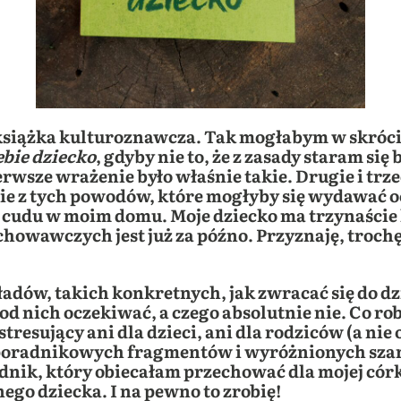
książka kulturoznawcza. Tak mogłabym w skróci
bie dziecko
, gdyby nie to, że z zasady staram si
erwsze wrażenie było właśnie takie. Drugie i trz
e nie z tych powodów, które mogłyby się wydawać
ł cudu w moim domu. Moje dziecko ma trzynaście l
owawczych jest już za późno. Przyznaję, trochę 
adów, takich konkretnych, jak zwracać się do dz
d nich oczekiwać, a czego absolutnie nie. Co robi
resujący ani dla dzieci, ani dla rodziców (a nie o
te poradnikowych fragmentów i wyróżnionych s
nik, który obiecałam przechować dla mojej córki 
ego dziecka. I na pewno to zrobię!