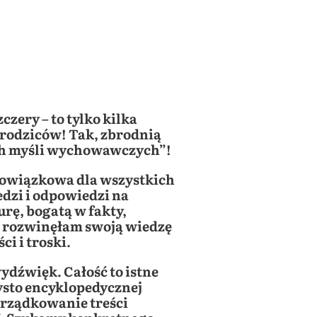
zery – to tylko kilka
rodziców! Tak, zbrodnią
tych myśli wychowawczych”!
obowiązkowa dla wszystkich
dzi i odpowiedzi na
urę, bogatą w fakty,
m rozwinęłam swoją wiedzę
i i troski.
ydźwięk. Całość to istne
sto encyklopedycznej
orządkowanie treści