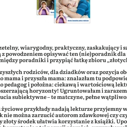
telny, wiarygodny, praktyczny, zaskakujący i szc
 z powodzeniem opisywać ten (nie)poradnik dla 
 między poradniki i przypiąć łatkę zbioru „zło
rzyszłych rodziców, dla dziadków oraz pozycja 
o mama i przyszła mama: znalazłam tu podpowie
o pedagog i położna: ciekawą i wartościową lekt
poszerzającą horyzonty! Ugruntowałam i zaraze
ia subiektywne – te matczyne, pełne wątpliwośc
 życiowe przykłady nadają lekturze przyjemny w
 nie można zarzucić autorom zdawkowej czy czy
 złoty środek ułatwia korzystanie z książki. Up