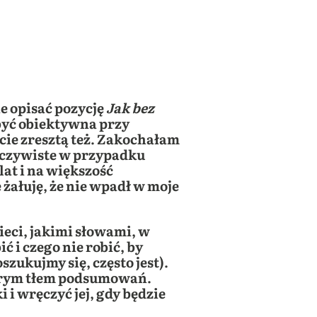
e opisać pozycję
Jak bez
ę być obiektywna przy
ecie zresztą też. Zakochałam
 oczywiste w przypadku
at i na większość
żałuję, że nie wpadł w moje
ieci, jakimi słowami, w
ć i czego nie robić, by
szukujmy się, często jest).
zarym tłem podsumowań.
i wręczyć jej, gdy będzie