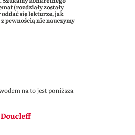
o”. Szukamy konkretnego
emat (rozdziały zostały
oddać się lekturze, jak
, z pewnością nie nauczymy
odem na to jest poniższa
 Doucleff