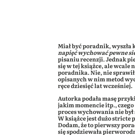
Miał być poradnik, wyszła 
napięć wychować pewne sie
pisaniu recenzji. Jednak pi
się w tej książce, ale wcal
poradnika. Nie, nie sprawi
opisanych w nim metod wych
ręce dziesięć lat wcześniej.
Autorka podała masę przykł
jakim momencie itp., czego o
proces wychowania nie był st
W książce jest dużo stric
Dodam, że to pierwszy porad
się spodziewała pierworodn