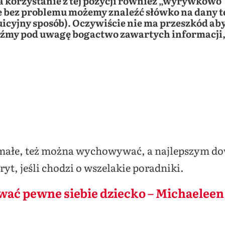
a korzystanie z tej pozycji również „wyrywkow
że bez problemu możemy znaleźć słówko na dany t
cyjny sposób). Oczywiście nie ma przeszkód aby 
weźmy pod uwagę bogactwo zawartych informacji
małe, też można wychowywać, a najlepszym dow
yt, jeśli chodzi o wszelakie poradniki.
wać pewne siebie dziecko – Michaeleen