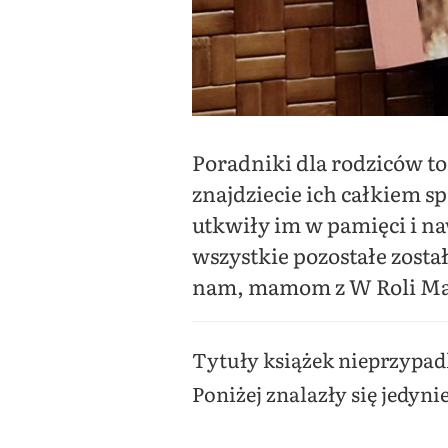
Poradniki dla rodziców to
znajdziecie ich całkiem s
utkwiły im w pamięci i naw
wszystkie pozostałe zosta
nam, mamom z W Roli Mamy
Tytuły książek nieprzypadk
Poniżej znalazły się jedyni