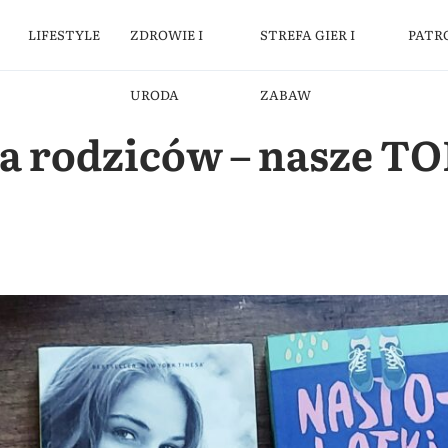
LIFESTYLE
ZDROWIE I
STREFA GIER I
PATR
URODA
ZABAW
a rodziców – nasze TO