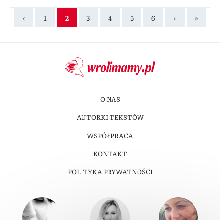
‹
1
2
3
4
5
6
›
»
O NAS
AUTORKI TEKSTÓW
WSPÓŁPRACA
KONTAKT
POLITYKA PRYWATNOŚCI