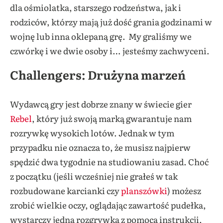
dla ośmiolatka, starszego rodzeństwa, jak i
rodziców, którzy mają już dość grania godzinami w
wojnę lub inna oklepaną grę. My graliśmy we
czwórkę i we dwie osoby i… jesteśmy zachwyceni.
Challengers: Drużyna marzeń
Wydawcą gry jest dobrze znany w świecie gier
Rebel
, który już swoją marką gwarantuje nam
rozrywkę wysokich lotów. Jednak w tym
przypadku nie oznacza to, że musisz najpierw
spędzić dwa tygodnie na studiowaniu zasad. Choć
z początku (jeśli wcześniej nie grałeś w tak
rozbudowane karcianki czy
planszówki
) możesz
zrobić wielkie oczy, oglądając zawartość pudełka,
wystarczy jedna rozgrywka z pomocą instrukcji,