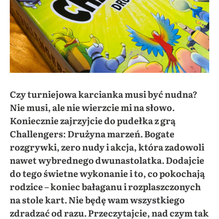
Czy turniejowa karcianka musi być nudna?
Nie musi, ale nie wierzcie mi na słowo.
Koniecznie zajrzyjcie do pudełka z grą
Challengers: Drużyna marzeń. Bogate
rozgrywki, zero nudy i akcja, która zadowoli
nawet wybrednego dwunastolatka. Dodajcie
do tego świetne wykonanie i to, co pokochają
rodzice – koniec bałaganu i rozplaszczonych
na stole kart. Nie będę wam wszystkiego
zdradzać od razu. Przeczytajcie, nad czym tak