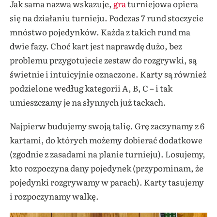
Jak sama nazwa wskazuje,
gra
turniejowa opiera
się na działaniu turnieju. Podczas 7 rund stoczycie
mnóstwo pojedynków. Każda z takich rund ma
dwie fazy. Choć kart jest naprawdę dużo, bez
problemu przygotujecie zestaw do rozgrywki, są
świetnie i intuicyjnie oznaczone. Karty są również
podzielone według kategorii A, B, C – i tak
umieszczamy je na słynnych już tackach.
Najpierw budujemy swoją talię. Grę zaczynamy z 6
kartami, do których możemy dobierać dodatkowe
(zgodnie z zasadami na planie turnieju). Losujemy,
kto rozpoczyna dany pojedynek (przypominam, że
pojedynki rozgrywamy w parach). Karty tasujemy
i rozpoczynamy walkę.