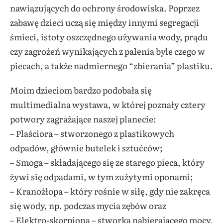
nawiązujących do ochrony środowiska. Poprzez
zabawę dzieci uczą się między innymi segregacji
śmieci, istoty oszczędnego używania wody, prądu
czy zagrożeń wynikających z palenia byle czego w
piecach, a także nadmiernego “zbierania” plastiku.
Moim dzieciom bardzo podobała się
multimedialna wystawa, w której poznały cztery
potwory zagrażające naszej planecie:
– Plaściora – stworzonego z plastikowych
odpadów, głównie butelek i sztućców;
– Smoga – składającego się ze starego pieca, który
żywi się odpadami, w tym zużytymi oponami;
– Kranożłopa – który rośnie w siłę, gdy nie zakręca
się wody, np. podczas mycia zębów oraz
– Elektro-skorpiona – stworka nabierającego mocy,