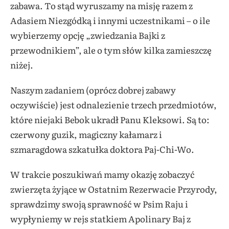
zabawa. To stąd wyruszamy na misję razem z
Adasiem Niezgódką i innymi uczestnikami – o ile
wybierzemy opcję „zwiedzania Bajki z
przewodnikiem”, ale o tym słów kilka zamieszczę
niżej.
Naszym zadaniem (oprócz dobrej zabawy
oczywiście) jest odnalezienie trzech przedmiotów,
które niejaki Bebok ukradł Panu Kleksowi. Są to:
czerwony guzik, magiczny kałamarz i
szmaragdowa szkatułka doktora Paj-Chi-Wo.
W trakcie poszukiwań mamy okazję zobaczyć
zwierzęta żyjące w Ostatnim Rezerwacie Przyrody,
sprawdzimy swoją sprawność w Psim Raju i
wypłyniemy w rejs statkiem Apolinary Baj z