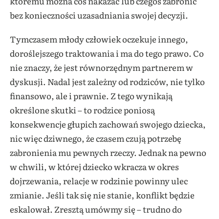
któremu można coś nakazać lub czegoś zabronić
bez konieczności uzasadniania swojej decyzji.
Tymczasem młody człowiek oczekuje innego,
doroślejszego traktowania i ma do tego prawo. Co
nie znaczy, że jest równorzędnym partnerem w
dyskusji. Nadal jest zależny od rodziców, nie tylko
finansowo, ale i prawnie. Z tego wynikają
określone skutki – to rodzice poniosą
konsekwencje głupich zachowań swojego dziecka,
nic więc dziwnego, że czasem czują potrzebę
zabronienia mu pewnych rzeczy. Jednak na pewno
w chwili, w której dziecko wkracza w okres
dojrzewania, relacje w rodzinie powinny ulec
zmianie. Jeśli tak się nie stanie, konflikt będzie
eskalował. Zresztą umówmy się – trudno do