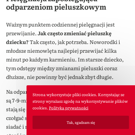
odparzeniom pieluszkowym
Ważnym punktem codziennej pielęgnacji jest
przewijanie.
Jak często zmieniać pieluszkę
dziecku?
Tak często, jak potrzeba. Noworodki i
młodsze niemowlęta najlepiej przewijać kilka
minut po każdym karmieniu. Im starsze dziecko,
tym odstępy między zmianami pieluszki coraz
dłuższe, nie powinny być jednak zbyt długie.
Na odparzenia pieluszkowe szczególnie narażone
Strona wykorzystuje pliki cookies. Korzystając ze
są 7-9-miesięczne niemowlęta. Dzieci w tym wieku
strony wyrażasz zgodę na wykorzystywanie plików
cookies.
Polityka prywatności
stają się coraz bardziej aktywne. Zaczynają pełzać,
czołgać się, obracać wokół własnej osi, w końcu
Tak, zgadzam się
siadać i raczkować, co może sprzyjać powstawaniu