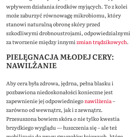
wpływem działania środków myjących. To z kolei
może zaburzyć równowagę mikrobiomu, który
stanowi naturalną obronę skóry przed
szkodliwymi drobnoustrojami, odpowiedzialnymi
za tworzenie między innymi
zmian trądzikowych
.
PIELĘGNACJA MŁODEJ CERY:
NAWILŻANIE
Aby cera była zdrowa, jędrna, pełna blasku i
pozbawiona niedoskonałości konieczne jest
zapewnienie jej odpowiedniego
nawilżenia
–
zarówno od wewnątrz, jak i z zewnątrz.
Przesuszona bowiem skóra o nie tylko kwestia
brzydkiego wyglądu — łuszczenia się – ale też
mobilizacja do pracy gruczołów łojowych, które