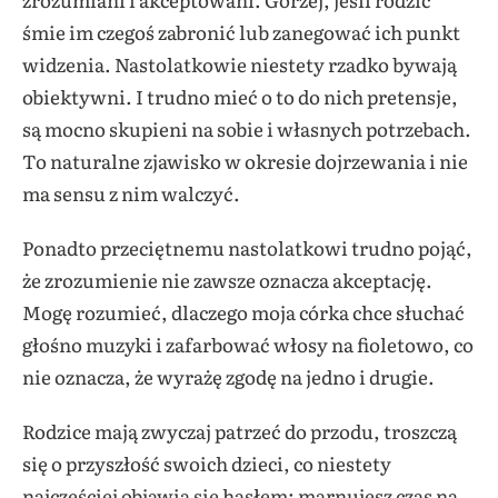
śmie im czegoś zabronić lub zanegować ich punkt
widzenia. Nastolatkowie niestety rzadko bywają
obiektywni. I trudno mieć o to do nich pretensje,
są mocno skupieni na sobie i własnych potrzebach.
To naturalne zjawisko w okresie dojrzewania i nie
ma sensu z nim walczyć.
Ponadto przeciętnemu nastolatkowi trudno pojąć,
że zrozumienie nie zawsze oznacza akceptację.
Mogę rozumieć, dlaczego moja córka chce słuchać
głośno muzyki i zafarbować włosy na fioletowo, co
nie oznacza, że wyrażę zgodę na jedno i drugie.
Rodzice mają zwyczaj patrzeć do przodu, troszczą
się o przyszłość swoich dzieci, co niestety
najczęściej objawia się hasłem: marnujesz czas na