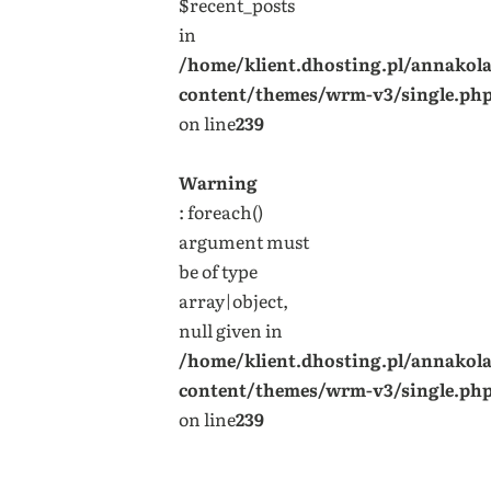
$recent_posts
in
/home/klient.dhosting.pl/annakol
content/themes/wrm-v3/single.ph
on line
239
Warning
: foreach()
argument must
be of type
array|object,
null given in
/home/klient.dhosting.pl/annakol
content/themes/wrm-v3/single.ph
on line
239