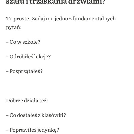
szału i trzaskania drzwiami?
To proste. Zadaj mu jedno z fundamentalnych
pytań:
– Co w szkole?
– Odrobiłeś lekcje?
– Posprzątałeś?
Dobrze działa też:
– Co dostałeś z klasówki?
– Poprawiłeś jedynkę?