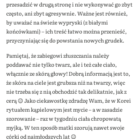
przesadzić w drugą stronę i nie wykonywać go zbyt
często, ani zbyt agresywnie. Ważne jest również,
by uważać na świeże wypryski (z białymi
końcówkami) – ich treść łatwo można przenieść,
przyczyniając się do powstania nowych grudek.
Pamiętaj, że zabiegowi złuszczania należy
poddawać nie tylko twarz, ale i też całe ciało,
włącznie ze skórą głowy! Dobrą informacją jest to,
że skóra na ciele jest grubsza niż na twarzy, więc
nie trzeba się z nią obchodzić tak delikatnie, jak z
cerą 😉 Jako ciekawostkę zdradzę Wam, że w Korei
rytuałem kąpielowym jest mycie – a w zasadzie
szorowanie – raz w tygodniu ciała chropowatą
myjką. W ten sposób matki szorują nawet swoje
córki od najmłodszych lat 😉