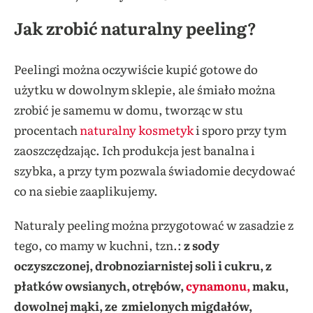
Jak zrobić naturalny peeling?
Peelingi można oczywiście kupić gotowe do
użytku w dowolnym sklepie, ale śmiało można
zrobić je samemu w domu, tworząc w stu
procentach
naturalny kosmetyk
i sporo przy tym
zaoszczędzając. Ich produkcja jest banalna i
szybka, a przy tym pozwala świadomie decydować
co na siebie zaaplikujemy.
Naturaly peeling można przygotować w zasadzie z
tego, co mamy w kuchni, tzn.:
z sody
oczyszczonej, drobnoziarnistej soli i cukru, z
płatków owsianych, otrębów,
cynamonu,
maku,
dowolnej mąki, ze zmielonych migdałów,