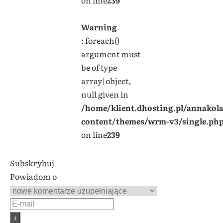
Warning
: foreach()
argument must
be of type
array|object,
null given in
/home/klient.dhosting.pl/annakol
content/themes/wrm-v3/single.ph
on line
239
Subskrybuj
Powiadom o