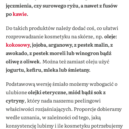
jęczmienia, czy surowego ryżu, a nawet z fusów
po
kawie
.
Do takich produktów należy dodać coś, co ułatwi
rozprowadzanie kosmetyku na skórze, np.
oleje:
kokosowy
, jojoba, arganowy, z pestek malin, z
awokado, z pestek moreli lub winogron bądź
oliwę z oliwek
. Można też zamiast oleju użyć
jogurtu, kefiru, mleka lub śmietany.
Podstawową wersję śmiało możemy wzbogacić o
ulubione
olejki eteryczne, miód bądź sok z
cytryny
, który nada naszemu peelingowi
właściwości rozjaśniających. Proporcje dobieramy
wedle uznania, w zależności od tego, jaką
konsystencję lubimy i ile kosmetyku potrzebujemy