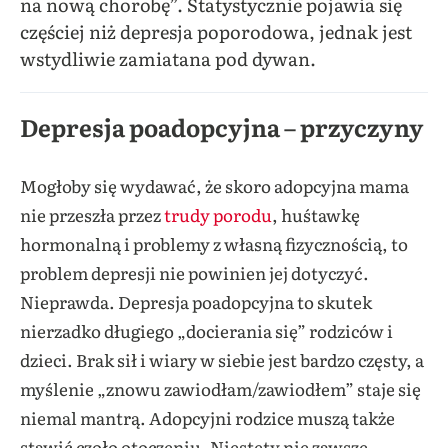
na nową chorobę”. Statystycznie pojawia się
częściej niż depresja poporodowa, jednak jest
wstydliwie zamiatana pod dywan.
Depresja poadopcyjna – przyczyny
Mogłoby się wydawać, że skoro adopcyjna mama
nie przeszła przez
trudy porodu
, huśtawkę
hormonalną i problemy z własną fizycznością, to
problem depresji nie powinien jej dotyczyć.
Nieprawda. Depresja poadopcyjna to skutek
nierzadko długiego „docierania się” rodziców i
dzieci. Brak sił i wiary w siebie jest bardzo częsty, a
myślenie „znowu zawiodłam/zawiodłem” staje się
niemal mantrą. Adopcyjni rodzice muszą także
stawić czoło otoczeniu. Niestety nie zawsze