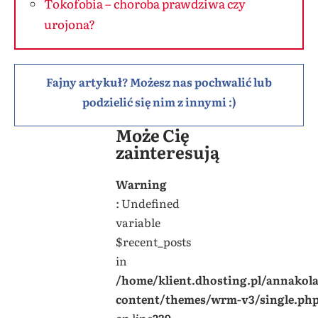
Tokofobia – choroba prawdziwa czy
urojona?
Fajny artykuł? Możesz nas pochwalić lub
podzielić się nim z innymi :)
Może Cię
zainteresują
Warning
: Undefined
variable
$recent_posts
in
/home/klient.dhosting.pl/annakol
content/themes/wrm-v3/single.ph
on line
239