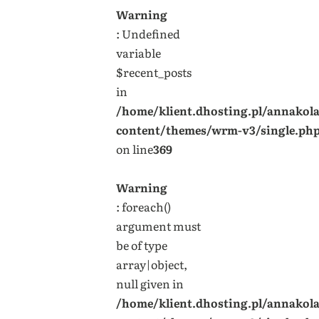
Warning
: Undefined
variable
$recent_posts
in
/home/klient.dhosting.pl/annakol
content/themes/wrm-v3/single.ph
on line
369
Warning
: foreach()
argument must
be of type
array|object,
null given in
/home/klient.dhosting.pl/annakol