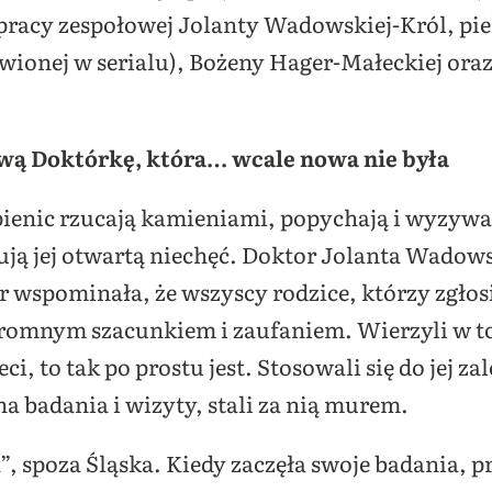
 pracy zespołowej Jolanty Wadowskiej-Król, pi
wionej w serialu), Bożeny Hager-Małeckiej oraz 
ową Doktórkę, która… wcale nowa nie była
ienic rzucają kamieniami, popychają i wyzywaj
zują jej otwartą niechęć. Doktor Jolanta Wado
wspominała, że wszyscy rodzice, którzy zgłosil
ogromnym szacunkiem i zaufaniem. Wierzyli w t
ci, to tak po prostu jest. Stosowali się do jej za
 badania i wizyty, stali za nią murem.
, spoza Śląska. Kiedy zaczęła swoje badania, pr