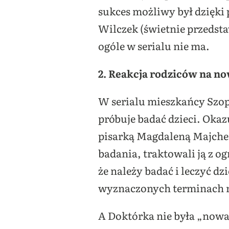
sukces możliwy był dzięki
Wilczek (świetnie przedsta
ogóle w serialu nie ma.
2. Reakcja rodziców na n
W serialu mieszkańcy Szop
próbuje badać dzieci. Oka
pisarką Magdaleną Majcher 
badania, traktowali ją z 
że należy badać i leczyć dzie
wyznaczonych terminach na
A Doktórka nie była „nowa”