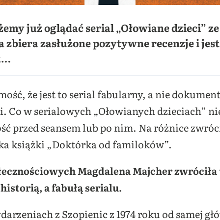
żemy już oglądać serial „Ołowiane dzieci” z
a zbiera zasłużone pozytywne recenzje i jes
k…
ść, że jest to serial fabularny, a nie dokument
i. Co w serialowych „Ołowianych dzieciach” nie
ć przed seansem lub po nim. Na różnice zwróc
ka książki „Doktórka od familoków”.
łecznościowych Magdalena Majcher zwróciła
istorią, a fabułą serialu.
darzeniach z Szopienic z 1974 roku od samej gł