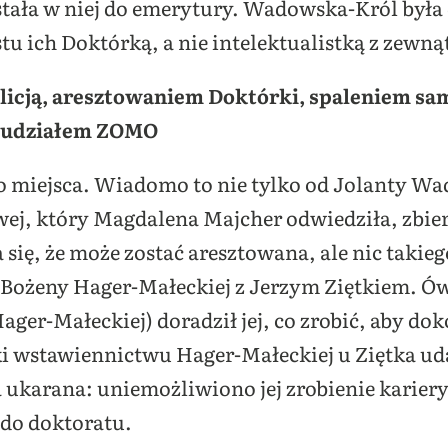
tała w niej do emerytury. Wadowska-Król była d
tu ich Doktórką, a nie intelektualistką z zewną
milicją, aresztowaniem Doktórki, spaleniem s
z udziałem ZOMO
 miejsca. Wiadomo to nie tylko od Jolanty Wado
ej, który Magdalena Majcher odwiedziła, zbier
się, że może zostać aresztowana, ale nic takieg
 Bożeny Hager-Małeckiej z Jerzym Ziętkiem. Ó
ager-Małeckiej) doradził jej, co zrobić, aby do
i wstawiennictwu Hager-Małeckiej u Ziętka udał
a ukarana: uniemożliwiono jej zrobienie karie
 do doktoratu.