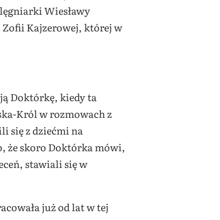
elęgniarki Wiesławy
Zofii Kajzerowej, której w
ą Doktórkę, kiedy ta
wska-Król w rozmowach z
i się z dziećmi na
o, że skoro Doktórka mówi,
leceń, stawiali się w
acowała już od lat w tej