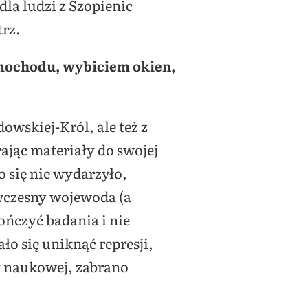
la ludzi z Szopienic
trz.
amochodu, wybiciem okien,
wskiej-Król, ale też z
ając materiały do swojej
o się nie wydarzyło,
wczesny wojewoda (a
kończyć badania i nie
o się uniknąć represji,
ry naukowej, zabrano