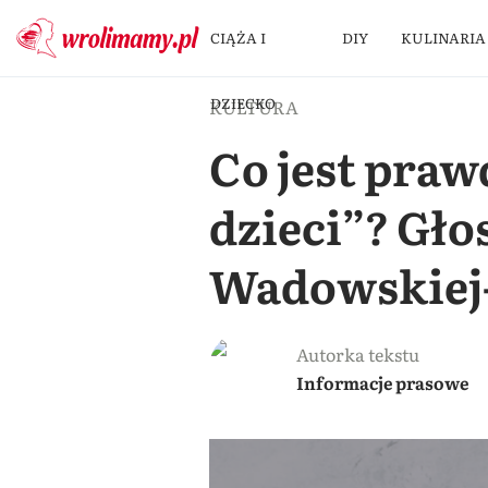
CIĄŻA I
DIY
KULINARIA
DZIECKO
KULTURA
Co jest praw
dzieci”? Gło
Wadowskiej
Autorka tekstu
Informacje prasowe