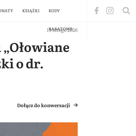
ONATY
KSIĄŻKI
KODY
RABATOWE
19 lutego 2026
lu „Ołowiane
ki o dr.
Dołącz do konwersacji