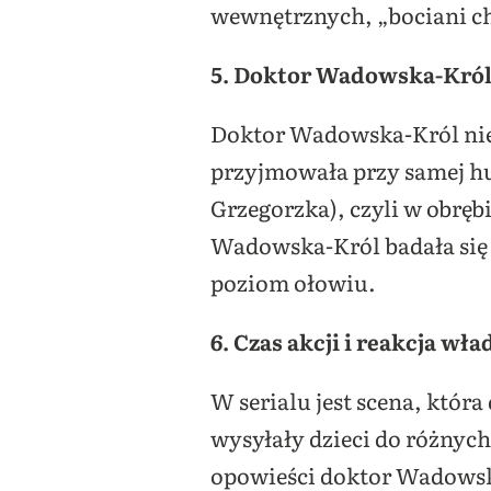
wewnętrznych, „bociani chó
5. Doktor Wadowska-Król n
Doktor Wadowska-Król nie b
przyjmowała przy samej huc
Grzegorzka), czyli w obręb
Wadowska-Król badała się 
poziom ołowiu.
6. Czas akcji i reakcja wła
W serialu jest scena, któr
wysyłały dzieci do różnych 
opowieści doktor Wadowski