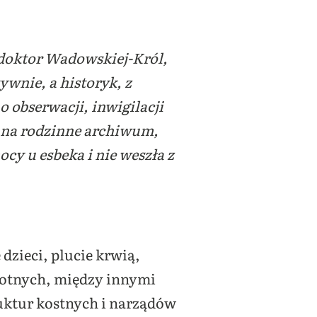
i doktor Wadowskiej-Król,
ywnie, a historyk, z
o obserwacji, inwigilacji
ę na rodzinne archiwum,
y u esbeka i nie weszła z
zieci, plucie krwią,
otnych, między innymi
ruktur kostnych i narządów