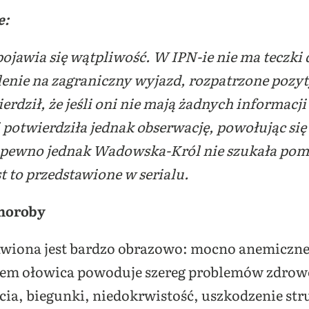
e:
pojawia się wątpliwość. W IPN-ie nie ma teczk
lenie na zagraniczny wyjazd, rozpatrzone pozyt
dził, że jeśli oni nie mają żadnych informacji 
i potwierdziła jednak obserwację, powołując si
pewno jednak Wadowska-Król nie szukała pomoc
st to przedstawione w serialu.
choroby
awiona jest bardzo obrazowo: mocno anemiczne d
em ołowica powoduje szereg problemów zdrow
cia, biegunki, niedokrwistość, uszkodzenie st