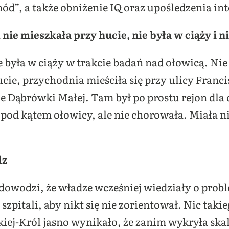
d”, a także obniżenie IQ oraz upośledzenia int
ie mieszkała przy hucie, nie była w ciąży i 
yła w ciąży w trakcie badań nad ołowicą. Nie m
ie, przychodnia mieściła się przy ulicy Franci
ie Dąbrówki Małej. Tam był po prostu rejon dla 
pod kątem ołowicy, ale nie chorowała. Miała 
dz
a dowodzi, że władze wcześniej wiedziały o prob
szpitali, aby nikt się nie zorientował. Nic taki
ej-Król jasno wynikało, że zanim wykryła ska