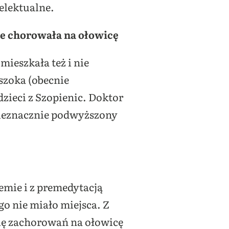
elektualne.
nie chorowała na ołowicę
ieszkała też i nie
szoka (obecnie
dzieci z Szopienic. Doktor
nieznacznie podwyższony
lemie i z premedytacją
ego nie miało miejsca. Z
lę zachorowań na ołowicę