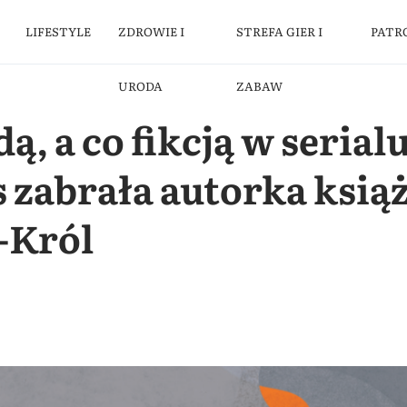
LIFESTYLE
ZDROWIE I
STREFA GIER I
PATR
URODA
ZABAW
dą, a co fikcją w seria
s zabrała autorka książ
-Król