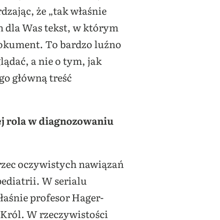
zając, że „tak właśnie
m dla Was tekst, w którym
dokument. To bardzo luźno
ądać, a nie o tym, jak
go główną treść
jej rola w diagnozowaniu
strzec oczywistych nawiązań
ediatrii. W serialu
łaśnie profesor Hager-
Król. W rzeczywistości