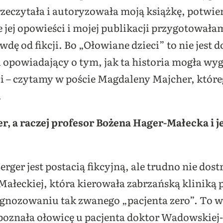
eczytała i autoryzowała moją książkę, potwierd
e jej opowieści i mojej publikacji przygotowała
ę od fikcji. Bo „Ołowiane dzieci” to nie jest 
 opowiadający o tym, jak ta historia mogła wygl
i – czytamy w poście Magdaleny Majcher, które
.
er, a raczej profesor Bożena Hager-Małecka i 
erger jest postacią fikcyjną, ale trudno nie do
ałeckiej, która kierowała zabrzańską kliniką p
agnozowaniu tak zwanego „pacjenta zero”. To w
poznała ołowicę u pacjenta doktor Wadowskiej-