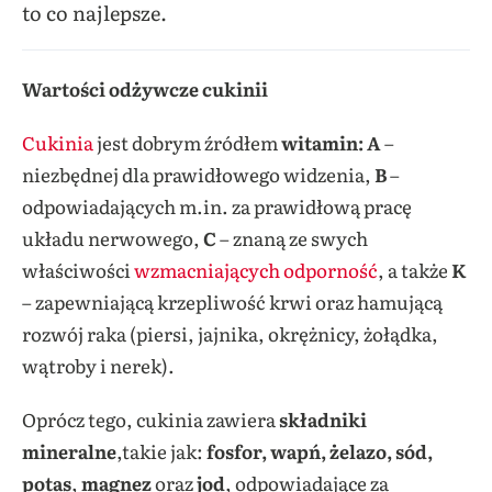
to co najlepsze.
Wartości odżywcze cukinii
Cukinia
jest dobrym źródłem
witamin: A
–
niezbędnej dla prawidłowego widzenia,
B
–
odpowiadających m.in. za prawidłową pracę
układu nerwowego,
C
– znaną ze swych
właściwości
wzmacniających odporność
, a także
K
– zapewniającą krzepliwość krwi oraz hamującą
rozwój raka (piersi, jajnika, okrężnicy, żołądka,
wątroby i nerek).
Oprócz tego, cukinia zawiera
składniki
mineralne
,takie jak:
fosfor, wapń, żelazo, sód,
potas
,
magnez
oraz
jod
, odpowiadające za