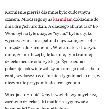
Karmienie piersią dla mnie było cudownym
czasem. Młodszego syna
karmiłam
dokładnie do
dnia drugich urodzin. A dlaczego akurat tak? Bo
Woju był na tyle duży, że “cycuś” był już tylko
wyciszaczem i nie spełniał najważniejszej roli –
narzędzia do karmienia. Wiele matek straszyło
mnie, że im dłużej będę karmić, tym trudniej
dziecko będzie oduczyć tego. Życie jednak
pokazuje, jak wiele zależy od samego malca, bo to
co się wydarzyło w ostatnich tygodniach u nas, w
niczym nie przypominało armagedonu.
Więc jak to zrobić, żeby bez wielu wylanych łez,
zarówno dziecka jak i matki zrezygnować z
karmienia? Przynajmniej jedno z