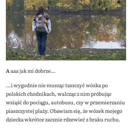
A
aaa jak mi dobrze…
…i wygodnie nie musząc taszczyć wózka po
polskich chodnikach, walcząc z nim próbując
wsiąść do pociągu, autobusu, czy w przemierzaniu
piaszczystej plaży. Obawiam się, że wózek mojego
dziecka wkrótce zacznie rdzewieć z braku ruchu.