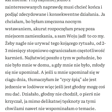
zainteresowanych naprawdę musi chcieć końca i
podjąć zdecydowane i konsekwentne działania. Ja
chciałam, bo byłam zmęczona nocnym
wstawaniem, akurat rozpoczęłam pracę poza
miejscem zamieszkania, a sam Woju jadł to co my.
Żeby nagle nie urywać tego kojącego rytuału, od 2-
3 miesięcy stopniowo ograniczałam częstotliwość
karmień. Najłatwiej poszło z tym w południe, bo
nie było mnie w domu, a gdy mnie nie było, młody
się nie upominał. A jeśli u mnie upominał się w
ciągu dnia, tłumaczyłam że “cycy śpią” ale jest
jedzenie w lodówce więc jeśli jest głodny mogę coś
mu dać. Działało, głodny nie chodził, o pierś nie
krzyczał, ja mimo delikatnej tęsknoty za tymi
chwilami nawet nie wspominałam o temacie.