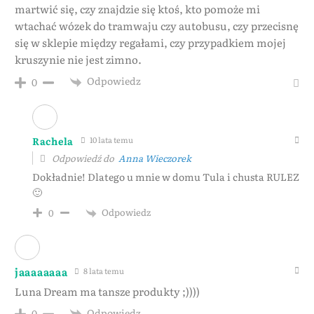
martwić się, czy znajdzie się ktoś, kto pomoże mi
wtachać wózek do tramwaju czy autobusu, czy przecisnę
się w sklepie między regałami, czy przypadkiem mojej
kruszynie nie jest zimno.
Odpowiedz
0
Rachela
10 lata temu
Odpowiedź do
Anna Wieczorek
Dokładnie! Dlatego u mnie w domu Tula i chusta RULEZ
🙂
Odpowiedz
0
jaaaaaaaa
8 lata temu
Luna Dream ma tansze produkty ;))))
Odpowiedz
0