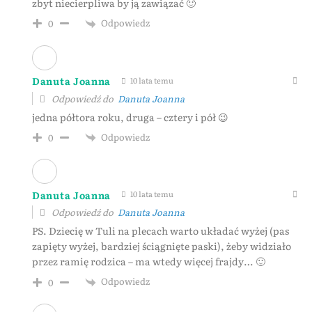
zbyt niecierpliwa by ją zawiązać 🙂
Odpowiedz
0
Danuta Joanna
10 lata temu
Odpowiedź do
Danuta Joanna
jedna półtora roku, druga – cztery i pół 😉
Odpowiedz
0
Danuta Joanna
10 lata temu
Odpowiedź do
Danuta Joanna
PS. Dziecię w Tuli na plecach warto układać wyżej (pas
zapięty wyżej, bardziej ściągnięte paski), żeby widziało
przez ramię rodzica – ma wtedy więcej frajdy… 🙂
Odpowiedz
0