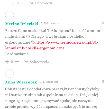
Odpowiedz
0
Merino Dzieciaki
10 lata temu
Bardzo fajne nosidełko! Też lubię czuć bliskość z moimi
maluchami 🙂 Dlatego ja wybrałam nosidełko
ergonomiczne 🙂
https://www.merinodzieciaki.pl/84-
lennylamb-nosidla-ergonomiczne
Pozdrawiam!
Odpowiedz
0
Anna Wieczorek
10 lata temu
Chusta jest jak dodatkowa para rąk! Bez chusty byłoby
mi bardzo trudno tak zupełnie na co dzień. Dzięki niej
mogę ogarnąć dom, pozmywać spokojnie naczynia,
zrobić pranie, wyjść na spacer, na zakupy. Nie muszę