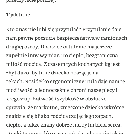
T
jak tulić
Kto z nas nie lubi się przytulać? Przytulanie daje
nam pewne poczucie bezpieczeństwa w ramionach
drugiej osoby. Dla dziecka tulenie ma jeszcze
zupełnie inny wymiar. To ciepło, bezgraniczna
miłość rodzica. Z czasem tych kochanych kg jest
zbyt dużo, by tulić dziecko nosząc je na
rękach.Nosidełko ergonomiczne Tula daje nam tę
możliwość, a jednocześnie chroni nasze plecy i
kręgosłup. Łatwość i szybkość w obsłudze
sprawia, że markotne, zmęczone dziecko wkrótce
znajdzie się blisko rodzica czując jego zapach,
ciepło, a także znany dobrze mu rytm bicia serca.
Dzięki temu szybko się uspokaja, zdarza się także