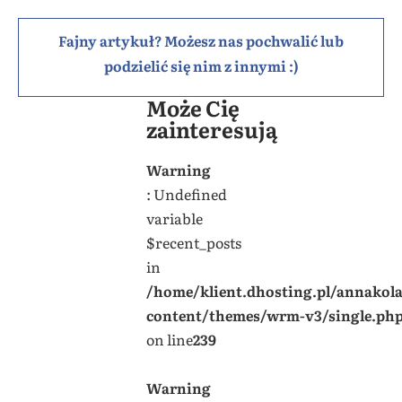
Fajny artykuł? Możesz nas pochwalić lub
podzielić się nim z innymi :)
Może Cię
zainteresują
Warning
: Undefined
variable
$recent_posts
in
/home/klient.dhosting.pl/annakol
content/themes/wrm-v3/single.ph
on line
239
Warning