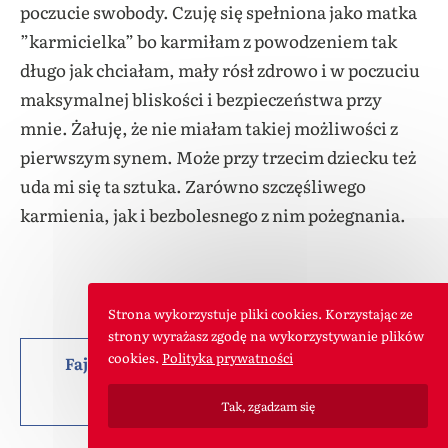
poczucie swobody. Czuję się spełniona jako matka
”karmicielka” bo karmiłam z powodzeniem tak
długo jak chciałam, mały rósł zdrowo i w poczuciu
maksymalnej bliskości i bezpieczeństwa przy
mnie. Żałuję, że nie miałam takiej możliwości z
pierwszym synem. Może przy trzecim dziecku też
uda mi się ta sztuka. Zarówno szczęśliwego
karmienia, jak i bezbolesnego z nim pożegnania.
Strona wykorzystuje pliki cookies. Korzystając ze
strony wyrażasz zgodę na wykorzystywanie plików
cookies.
Polityka prywatności
Fajny artykuł? Możesz nas pochwalić lub
podzielić się nim z innymi :)
Tak, zgadzam się
Może Cię