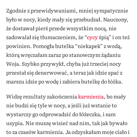
Zgodnie z przewidywaniami, mniej sympatycznie
było w nocy, kiedy mały się przebudzał. Nauczony,
że dostawał pierś przede wszystkim nocą, nie
zadowalał się tłumaczeniem, że “
cycy
śpią” i on też
powinien. Pomogła butelka “niekapek” z wodą,
którą wręczałam zaraz po stanowczym żądaniu
Woja. Szybko przywykł, chyba już trzeciej nocy
przestał się denerwować, a teraz jak idzie spać z
marszu idzie po wodę i zabiera butelkę do łóżka.
Widzę rezultaty zakończenia
karmienia
, bo mały
nie budzi się tyle w nocy, a jeśli już wstanie to
wystarczy go odprowadzić do łóżeczka, i sam
usypia. Nie muszę wisieć nad nim, tak jak bywało
to za czasów karmienia. Ja odzyskałam moje ciało i