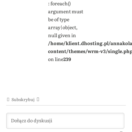
: foreach()
argument must
be of type
array|object,
null given in
/home/klient.dhosting.pl/annakol
content/themes/wrm-v3/single.ph
on line
239
Subskrybuj