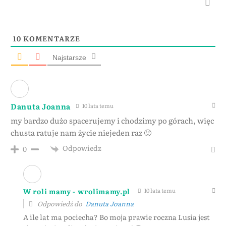
10
KOMENTARZE
Najstarsze
Danuta Joanna
10 lata temu
my bardzo dużo spacerujemy i chodzimy po górach, więc
chusta ratuje nam życie niejeden raz 🙂
Odpowiedz
0
W roli mamy - wrolimamy.pl
10 lata temu
Odpowiedź do
Danuta Joanna
A ile lat ma pociecha? Bo moja prawie roczna Lusia jest