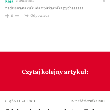
kaja
10 lata temu
nadziewana cukinia z pirkarnika pychaaaaaa
Odpowiedz
0
Czytaj kolejny artykuł:
CIĄŻA I DZIECKO
27 października 2015