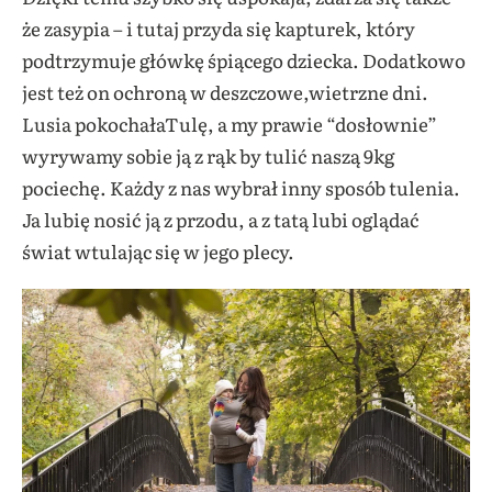
że zasypia – i tutaj przyda się kapturek, który
podtrzymuje główkę śpiącego dziecka. Dodatkowo
jest też on ochroną w deszczowe,wietrzne dni.
Lusia pokochałaTulę, a my prawie “dosłownie”
wyrywamy sobie ją z rąk by tulić naszą 9kg
pociechę. Każdy z nas wybrał inny sposób tulenia.
Ja lubię nosić ją z przodu, a z tatą lubi oglądać
świat wtulając się w jego plecy.