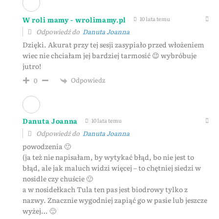
W roli mamy - wrolimamy.pl
10 lata temu
Odpowiedź do
Danuta Joanna
Dzięki. Akurat przy tej sesji zasypiało przed włożeniem
wiec nie chciałam jej bardziej tarmosić 😉 wybróbuje
jutro!
Odpowiedz
0
Danuta Joanna
10 lata temu
Odpowiedź do
Danuta Joanna
powodzenia 🙂
(ja też nie napisałam, by wytykać błąd, bo nie jest to
błąd, ale jak maluch widzi więcej – to chętniej siedzi w
nosidle czy chuście 🙂
a w nosidełkach Tula ten pas jest biodrowy tylko z
nazwy. Znacznie wygodniej zapiąć go w pasie lub jeszcze
wyżej… 🙂