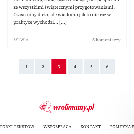
ze wszystkimi świątecznymi przygotowaniami.
Czasu niby dużo, ale wiadomo jak to nie raz w
praktyce wychodzi… [...]
6 komentarzy
SYLWIA
1
2
3
4
5
6
TORKI TEKSTÓW
WSPÓŁPRACA
KONTAKT
POLITYKA 