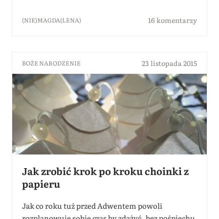
16 komentarzy
(NIE)MAGDA(LENA)
23 listopada 2015
BOŻE NARODZENIE
Jak zrobić krok po kroku choinki z
papieru
Jak co roku tuż przed Adwentem powoli
rozplanowuję sobie czas by zdążyć, bez pośpiechu