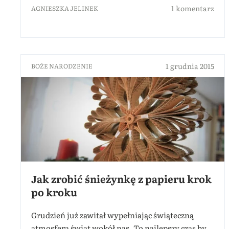
1 komentarz
AGNIESZKA JELINEK
1 grudnia 2015
BOŻE NARODZENIE
Jak zrobić śnieżynkę z papieru krok
po kroku
Grudzień już zawitał wypełniając świąteczną
atmosferą świat wokół nas. To najlepszy czas by