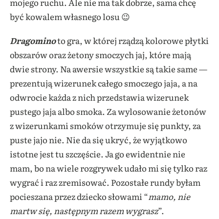
mojego ruchu. Ale nie ma tak dobrze, sama chcę
być kowalem własnego losu 😉
Dragomino
to gra, w której rządzą kolorowe płytki
obszarów oraz żetony smoczych jaj, które mają
dwie strony. Na awersie wszystkie są takie same —
prezentują wizerunek całego smoczego jaja, a na
odwrocie każda z nich przedstawia wizerunek
pustego jaja albo smoka. Za wylosowanie żetonów
z wizerunkami smoków otrzymuje się punkty, za
puste jajo nie. Nie da się ukryć, że wyjątkowo
istotne jest tu szczęście. Ja go ewidentnie nie
mam, bo na wiele rozgrywek udało mi się tylko raz
wygrać i raz zremisować. Pozostałe rundy byłam
pocieszana przez dziecko słowami “
mamo, nie
martw się, następnym razem wygrasz
”.