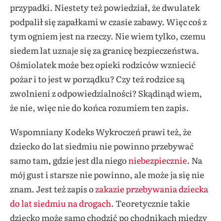
przypadki. Niestety też powiedział, że dwulatek
podpalił się zapałkami w czasie zabawy. Więc coś z
tym ogniem jest na rzeczy. Nie wiem tylko, czemu
siedem lat uznaje się za granicę bezpieczeństwa.
Ośmiolatek może bez opieki rodziców wzniecić
pożar i to jest w porządku? Czy też rodzice są
zwolnieni z odpowiedzialności? Skądinąd wiem,
że nie, więc nie do końca rozumiem ten zapis.
Wspomniany Kodeks Wykroczeń prawi też, że
dziecko do lat siedmiu nie powinno przebywać
samo tam, gdzie jest dla niego
niebezpiecznie
. Na
mój gust i starsze nie powinno, ale może ja się nie
znam. Jest też zapis o
zakazie przebywania dziecka
do lat siedmiu na drogach
. Teoretycznie takie
dziecko może samo chodzić po chodnikach między