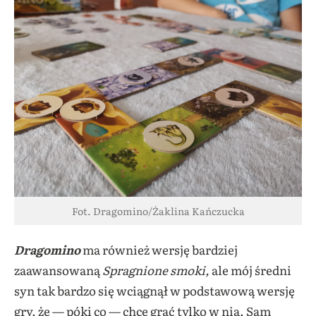
Fot. Dragomino/Żaklina Kańczucka
Dragomino
ma również wersję bardziej
zaawansowaną
Spragnione smoki,
ale mój średni
syn tak bardzo się wciągnął w podstawową wersję
gry, że — póki co — chce grać tylko w nią. Sam