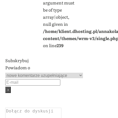
argument must
be of type
array|object,
null given in
/home/klient.dhosting.pl/annakol
content/themes/wrm-v3/single.ph
on line
239
Subskrybuj
Powiadom o