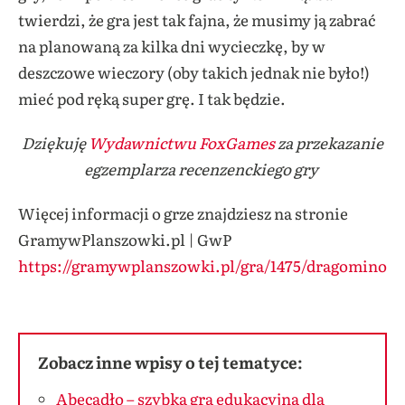
twierdzi, że gra jest tak fajna, że musimy ją zabrać
na planowaną za kilka dni wycieczkę, by w
deszczowe wieczory (oby takich jednak nie było!)
mieć pod ręką super grę. I tak będzie.
Dziękuję
Wydawnictwu FoxGames
za przekazanie
egzemplarza recenzenckiego gry
Więcej informacji o grze znajdziesz na stronie
GramywPlanszowki.pl | GwP
https://gramywplanszowki.pl/gra/1475/dragomino
Zobacz inne wpisy o tej tematyce:
Abecadło – szybka gra edukacyjna dla