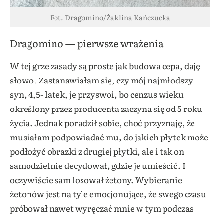
Fot. Dragomino/Żaklina Kańczucka
Dragomino — pierwsze wrażenia
W tej grze zasady są proste jak budowa cepa, daję
słowo. Zastanawiałam się, czy mój najmłodszy
syn, 4,5- latek, je przyswoi, bo cenzus wieku
określony przez producenta zaczyna się od 5 roku
życia. Jednak poradził sobie, choć przyznaję, że
musiałam podpowiadać mu, do jakich płytek może
podłożyć obrazki z drugiej płytki, ale i tak on
samodzielnie decydował, gdzie je umieścić. I
oczywiście sam losował żetony. Wybieranie
żetonów jest na tyle emocjonujące, że swego czasu
próbował nawet wyręczać mnie w tym podczas