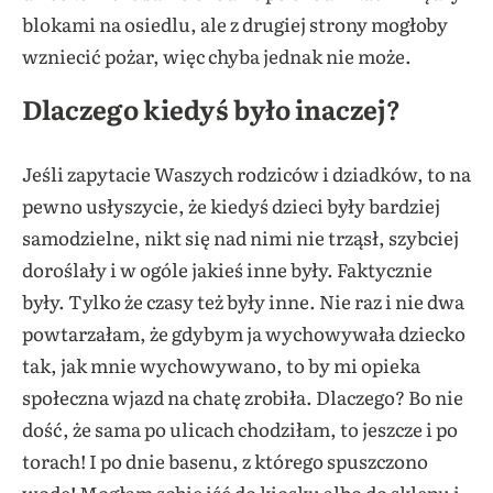
blokami na osiedlu, ale z drugiej strony mogłoby
wzniecić pożar, więc chyba jednak nie może.
Dlaczego kiedyś było inaczej?
Jeśli zapytacie Waszych rodziców i dziadków, to na
pewno usłyszycie, że kiedyś dzieci były bardziej
samodzielne, nikt się nad nimi nie trząsł, szybciej
doroślały i w ogóle jakieś inne były. Faktycznie
były. Tylko że czasy też były inne. Nie raz i nie dwa
powtarzałam, że gdybym ja wychowywała dziecko
tak, jak mnie wychowywano, to by mi opieka
społeczna wjazd na chatę zrobiła. Dlaczego? Bo nie
dość, że sama po ulicach chodziłam, to jeszcze i po
torach! I po dnie basenu, z którego spuszczono
wodę! Mogłam sobie iść do kiosku albo do sklepu i