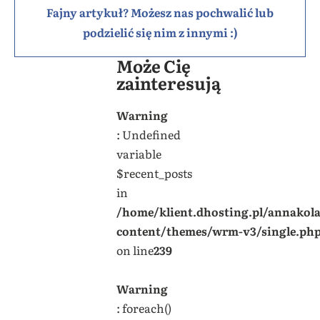
Fajny artykuł? Możesz nas pochwalić lub
podzielić się nim z innymi :)
Może Cię
zainteresują
Warning
: Undefined
variable
$recent_posts
in
/home/klient.dhosting.pl/annakol
content/themes/wrm-v3/single.ph
on line
239
Warning
: foreach()