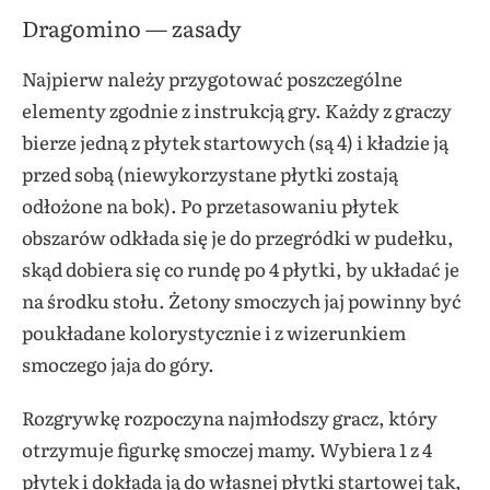
Dragomino — zasady
Najpierw należy przygotować poszczególne
elementy zgodnie z instrukcją gry. Każdy z graczy
bierze jedną z płytek startowych (są 4) i kładzie ją
przed sobą (niewykorzystane płytki zostają
odłożone na bok). Po przetasowaniu płytek
obszarów odkłada się je do przegródki w pudełku,
skąd dobiera się co rundę po 4 płytki, by układać je
na środku stołu. Żetony smoczych jaj powinny być
poukładane kolorystycznie i z wizerunkiem
smoczego jaja do góry.
Rozgrywkę rozpoczyna najmłodszy gracz, który
otrzymuje figurkę smoczej mamy. Wybiera 1 z 4
płytek i dokłada ją do własnej płytki startowej tak,