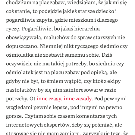
chodziłam na plac zabaw, wiedziałam, że jak mi się
coś stanie, to podejdzie jakieś starsze dziecko i
pogardliwie zapyta, gdzie mieszkam i dlaczego
ryczę. Pogardliwie, bo jakaś hierarchia
obowiązywała, maluchów do spraw starszych nie
dopuszczano. Niemniej nikt ryczącego siedmio czy
ośmiolatka nie zostawił samemu sobie. Dziś
oczywiście nie ma takiej potrzeby, bo siedmio czy
ośmiolatek jest na placu zabaw pod opieką, ale
gdyby nie był, to śmiem wątpić, czy ktoś z ekipy
nastolatków by się nim zainteresował w razie
potrzeby. Ot
inne czasy, inne zasady
. Pod pewnymi
względami pewnie lepsze, pod innymi na pewno
gorsze. Czytam sobie czasem komentarze tych
internetowych ekspertów, żeby się pośmiać, ale
stosować się nie mam zamiaru. Zaryzykuję tezę, że