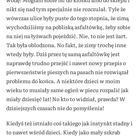
nikt się nad tym specjalnie nie rozczulał. Tyle że
wówczas ulice były puste do tego stopnia, że zimą
wychodziliśmy na pobliską asfaltówkę, żeby sobie
na niej na łyżwach pojeździć. Nie, to nie jest żart.
Tak była oblodzona. No fakt, że zimy trochę inne
wtedy były. Dziś przez tę samą asfaltówkę jest
naprawdę trudno przejść i nawet nowy przepis o
pierwszeństwie pieszych na pasach nie rozwiązał
problemu do końca. A niektóre dzieci w moim
wieku to musiały same ogień w piecu rozpalić jak
miały dziesięć lat! No kto to widział, prawda? W
dzisiejszych czasach nie do pomyślenia!
Kiedyś też istniało coś takiego jak instynkt stadny i
to nawet wśród dzieci. Kiedy jako mały szkrab