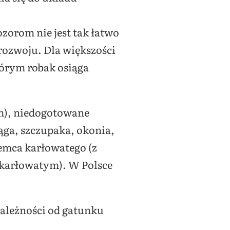
ozorom nie jest tak łatwo
 rozwoju. Dla większości
tórym robak osiąga
m), niedogotowane
ga, szczupaka, okonia,
iemca karłowatego (z
 karłowatym). W Polsce
zależności od gatunku