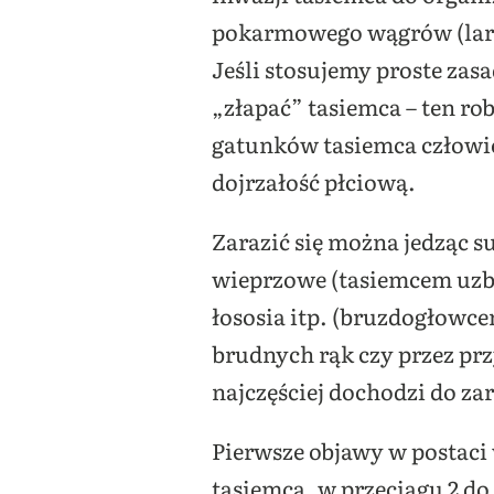
pokarmowego wągrów (lar
Jeśli stosujemy proste zas
„złapać” tasiemca – ten ro
gatunków tasiemca człowie
dojrzałość płciową.
Zarazić się można jedząc
wieprzowe (tasiemcem uzbr
łososia itp. (bruzdogłowce
brudnych rąk czy przez pr
najczęściej dochodzi do z
Pierwsze objawy w postaci 
tasiemca, w przeciągu 2 do