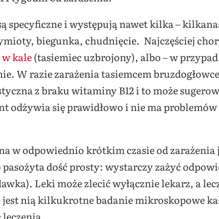
są specyficzne i występują nawet kilka – kilkana
mioty, biegunka, chudnięcie. Najczęściej chory
 w kale
(tasiemiec uzbrojony), albo – w przypa
źnie. W razie zarażenia tasiemcem bruzdogłowce
tyczna z braku witaminy B12 i to może sugerow
ent odżywia się prawidłowo i nie ma problemów
 w odpowiednio krótkim czasie od zarażenia je
 pasożyta dość prosty: wystarczy zażyć odpowie
dawka). Leki może zlecić wyłącznie lekarz, a le
 jest nią kilkukrotne badanie mikroskopowe ka
 leczenia.