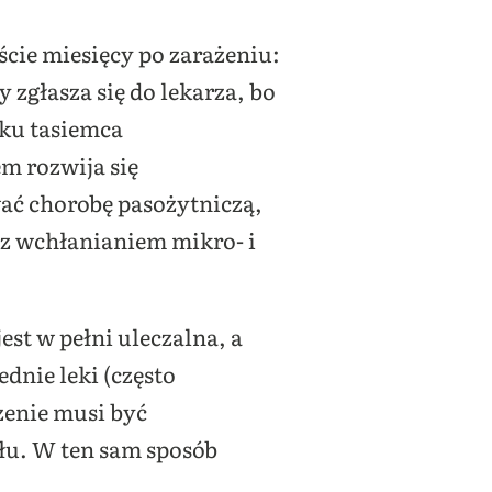
ście miesięcy po zarażeniu:
 zgłasza się do lekarza, bo
dku tasiemca
m rozwija się
ać chorobę pasożytniczą,
 z wchłanianiem mikro- i
st w pełni uleczalna, a
dnie leki (często
czenie musi być
łu. W ten sam sposób