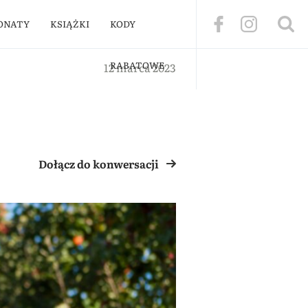
ONATY
KSIĄŻKI
KODY
RABATOWE
12 marca 2023
Dołącz do konwersacji