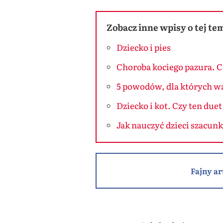
Zobacz inne wpisy o tej te
Dziecko i pies
Choroba kociego pazura. Co
5 powodów, dla których wa
Dziecko i kot. Czy ten duet
Jak nauczyć dzieci szacun
Fajny ar