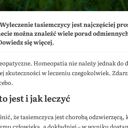
 Wyleczenie tasiemczycy jest najczęściej pro
ecie można znaleźć wiele porad odmiennych 
Dowiedz się więcej.
meopatyczne. Homeopatia nie należy jednak do d
ej skuteczności w leczeniu czegokolwiek. Zdarz
cebo.
o jest i jak leczyć
nić, że tasiemczyca jest chorobą odzwierzęcą, 
zmu człowieka, a dokładniej – w wyniku dostan