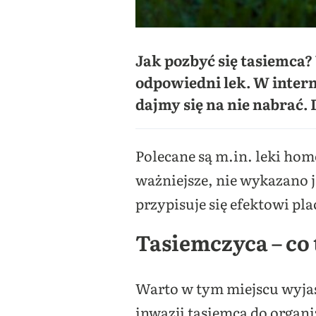
Jak pozbyć się tasiemca?
odpowiedni lek. W intern
dajmy się na nie nabrać. 
Polecane są m.in. leki ho
ważniejsze, nie wykazano j
przypisuje się efektowi pla
Tasiemczyca – co t
Warto w tym miejscu wyjaś
inwazji tasiemca do organi