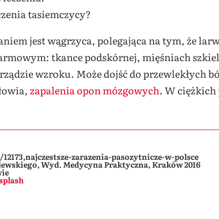
czenia tasiemczycy?
iem jest wągrzyca, polegająca na tym, że lar
armowym: tkance podskórnej, mięśniach szki
ządzie wzroku. Może dojść do przewlekłych bó
łowia,
zapalenia opon mózgowych
. W ciężkic
/12173,najczestsze-zarazenia-pasozytnicze-w-polsce
Gajewskiego, Wyd. Medycyna Praktyczna, Kraków 2016
wie
splash