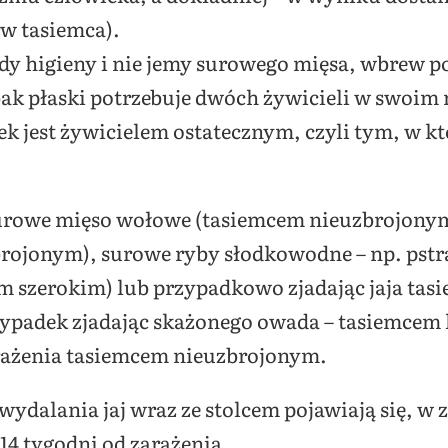
w tasiemca).
ady higieny i nie jemy surowego mięsa, wbrew p
bak płaski potrzebuje dwóch żywicieli w swoim
k jest żywicielem ostatecznym, czyli tym, w k
 surowe mięso wołowe (tasiemcem nieuzbrojony
ojonym), surowe ryby słodkowodne – np. pstrą
m szerokim) lub przypadkowo zjadając jaja tas
zypadek zjadając skażonego owada – tasiemcem
arażenia tasiemcem nieuzbrojonym.
wydalania jaj wraz ze stolcem pojawiają się, w 
 14 tygodni od zarażenia.