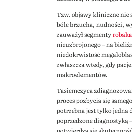
Tzw. objawy kliniczne nie 
bóle brzucha, nudności, wy
zauważył segmenty
robaka
nieuzbrojonego – na bieli
niedokrwistość megaloblas
zwłaszcza wtedy, gdy pacj
makroelementów.
Tasiemczyca zdiagnozowana
proces pozbycia się samego
potrzebna jest tylko jedna 
poprzedzone diagnostyką –
potwierdza się skuteczność