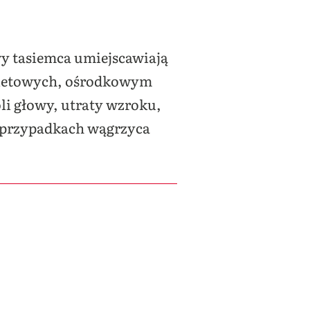
wy tasiemca umiejscawiają
eletowych, ośrodkowym
li głowy, utraty wzroku,
h przypadkach wągrzyca