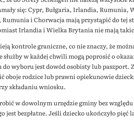
mały się: Cypr, Bułgaria, Irlandia, Rumunia, 
 Rumunia i Chorwacja mają przystąpić do tej st
miast Irlandia i Wielka Brytania nie mają taki
ieją kontrole graniczne, co nie znaczy, że można
służby w każdej chwili mogą poprosić o okaza
u do wyboru jest dowód osobisty lub paszport.
ć oboje rodzice lub prawni opiekunowie dziecka
przy składaniu wniosku.
obić w dowolnym urzędzie gminy bez względu 
jest bezpłatne. Jeśli dziecko ukończyło pięć l