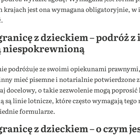
 krajach jest ona wymagana obligatoryjnie, w i
ć.
granicę z dzieckiem – podróż 
ą niespokrewnioną
nie podróżuje ze swoimi opiekunami prawnymi,
nny mieć pisemne i notarialnie potwierdzone z
kraj docelowy, o takie zezwolenie mogą poprosić
 są linie lotnicze, które często wymagają teg
iednie formularze.
ranicę z dzieckiem – o czym je