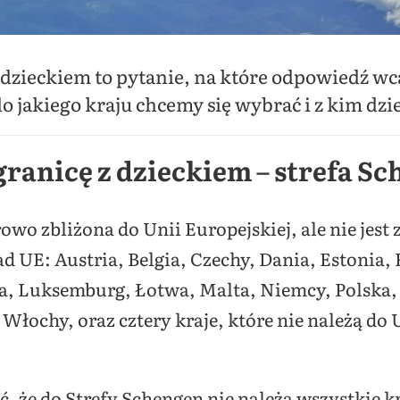
 dzieckiem to pytanie, na które odpowiedź wcal
do jakiego kraju chcemy się wybrać i z kim dz
granicę z dzieckiem – strefa S
owo zbliżona do Unii Europejskiej, ale nie jest 
d UE: Austria, Belgia, Czechy, Dania, Estonia, 
a, Luksemburg, Łotwa, Malta, Niemcy, Polska, 
Włochy, oraz cztery kraje, które nie należą do 
.
, że do Strefy Schengen nie należą wszystkie 