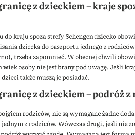
ranicę z dzieckiem – kraje spo
u do kraju spoza strefy Schengen dziecko obo
isania dziecka do paszportu jednego z rodzicó
no), trzeba zapomnieć. W obecnej chwili obowią
wiek osoby nie jest brany pod uwagę. Jeśli kr
 dzieci także muszą je posiadać.
granicę z dzieckiem – podróż z
 obojgiem rodziców, nie są wymagane żadne dod
 jednym z rodziców. Wówczas drugi, jeśli nie 
ką podróż wyrazić zgodę. Wymagana jest forma 