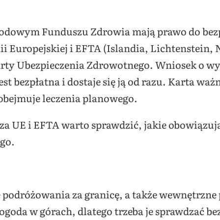
rodowym Funduszu Zdrowia mają prawo do bez
i Europejskiej i EFTA (Islandia, Lichtenstein,
arty Ubezpieczenia Zdrowotnego. Wniosek o wyd
est bezpłatna i dostaje się ją od razu. Karta waż
obejmuje leczenia planowego.
za UE i EFTA warto sprawdzić, jakie obowiązuj
go.
e podróżowania za granicę, a także wewnętrzne
 pogoda w górach, dlatego trzeba je sprawdzać b