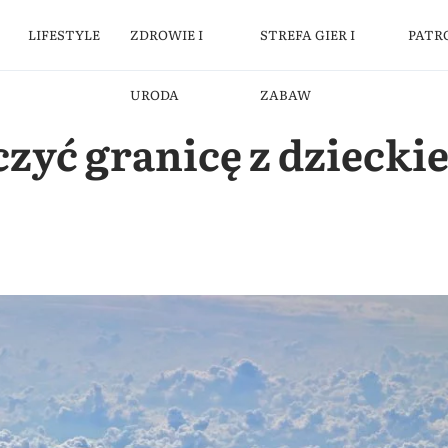
LIFESTYLE
ZDROWIE I
STREFA GIER I
PATR
URODA
ZABAW
zyć granicę z dziecki