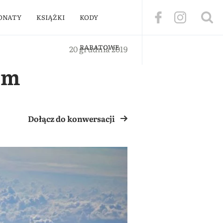
ONATY
KSIĄŻKI
KODY
RABATOWE
20 grudnia 2019
em
Dołącz do konwersacji