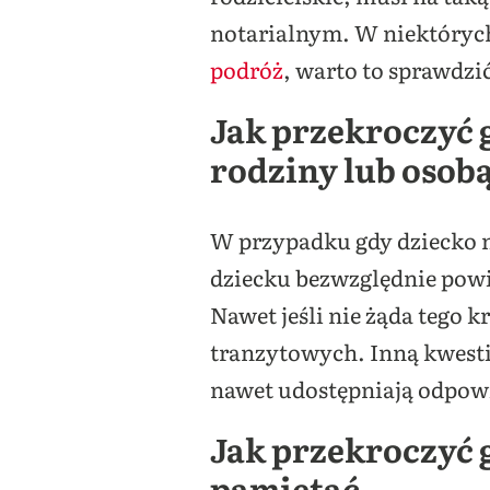
notarialnym. W niektórych
podróż
, warto to sprawdzi
Jak przekroczyć 
rodziny lub osob
W przypadku gdy dziecko 
dziecku bezwzględnie powi
Nawet jeśli nie żąda tego 
tranzytowych. Inną kwestią
nawet udostępniają odpow
Jak przekroczyć g
pamiętać