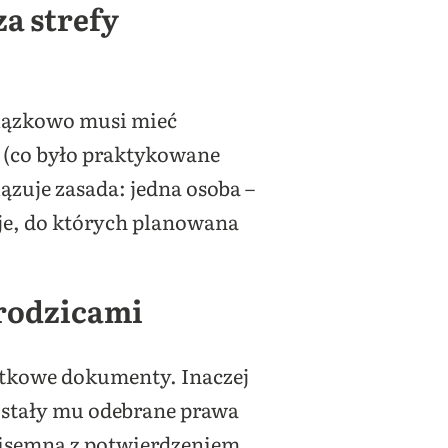
za strefy
wiązkowo musi mieć
w (co było praktykowane
zuje zasada: jedna osoba –
aje, do których planowana
 rodzicami
atkowe dokumenty. Inaczej
zostały mu odebrane prawa
pisemna z potwierdzeniem