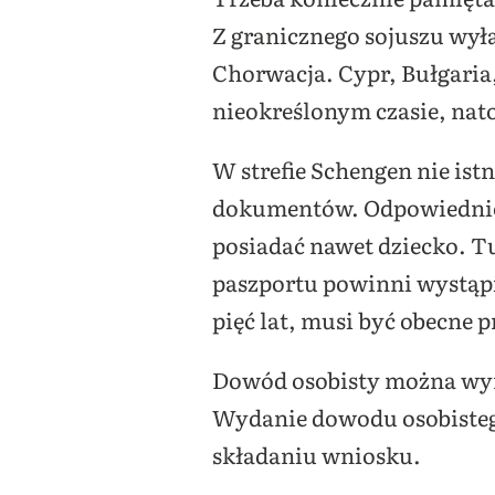
Z granicznego sojuszu wyła
Chorwacja. Cypr, Bułgaria,
nieokreślonym czasie, nato
W strefie Schengen nie istn
dokumentów. Odpowiednie 
posiadać nawet dziecko. T
paszportu powinni wystąpi
pięć lat, musi być obecne 
Dowód osobisty można wyr
Wydanie dowodu osobistego 
składaniu wniosku.