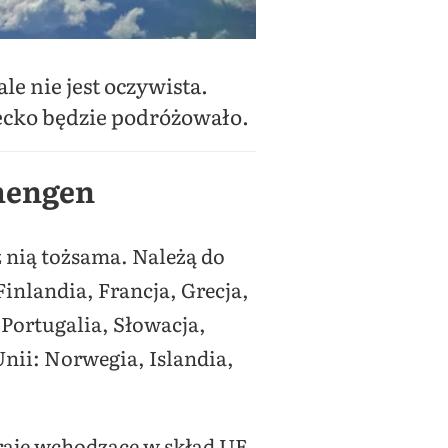
e nie jest oczywista.
iecko będzie podróżowało.
chengen
z nią tożsama. Należą do
Finlandia, Francja, Grecja,
Portugalia, Słowacja,
Unii: Norwegia, Islandia,
kraje wchodzące w skład UE.