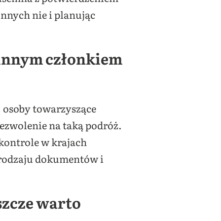
nnych nie i planując
z innym członkiem
 osoby towarzyszące
ezwolenie na taką podróż.
 kontrole w krajach
o rodzaju dokumentów i
szcze warto