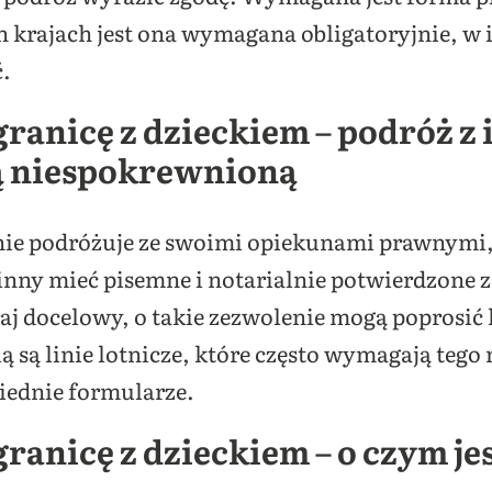
 krajach jest ona wymagana obligatoryjnie, w i
ć.
granicę z dzieckiem – podróż 
ą niespokrewnioną
nie podróżuje ze swoimi opiekunami prawnymi,
nny mieć pisemne i notarialnie potwierdzone z
kraj docelowy, o takie zezwolenie mogą poprosić
 są linie lotnicze, które często wymagają teg
iednie formularze.
ranicę z dzieckiem – o czym je