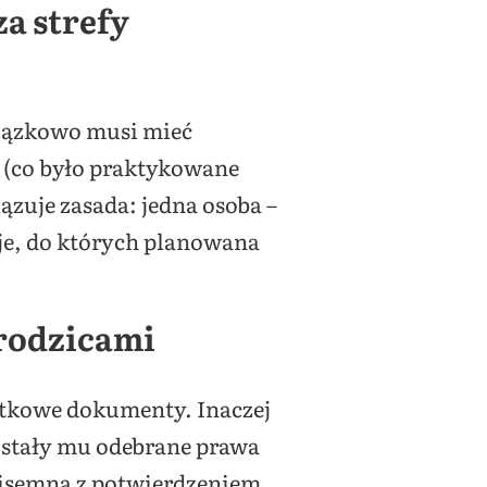
za strefy
wiązkowo musi mieć
w (co było praktykowane
zuje zasada: jedna osoba –
aje, do których planowana
 rodzicami
atkowe dokumenty. Inaczej
zostały mu odebrane prawa
pisemna z potwierdzeniem