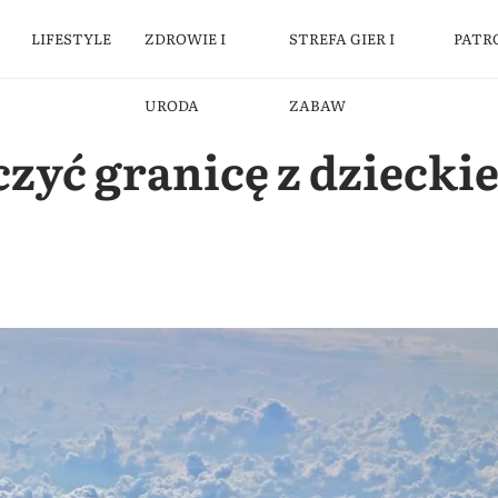
LIFESTYLE
ZDROWIE I
STREFA GIER I
PATR
URODA
ZABAW
zyć granicę z dziecki