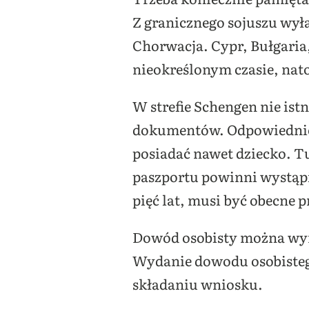
Z granicznego sojuszu wyła
Chorwacja. Cypr, Bułgaria,
nieokreślonym czasie, nato
W strefie Schengen nie istn
dokumentów. Odpowiednie 
posiadać nawet dziecko. T
paszportu powinni wystąpi
pięć lat, musi być obecne 
Dowód osobisty można wyr
Wydanie dowodu osobistego 
składaniu wniosku.