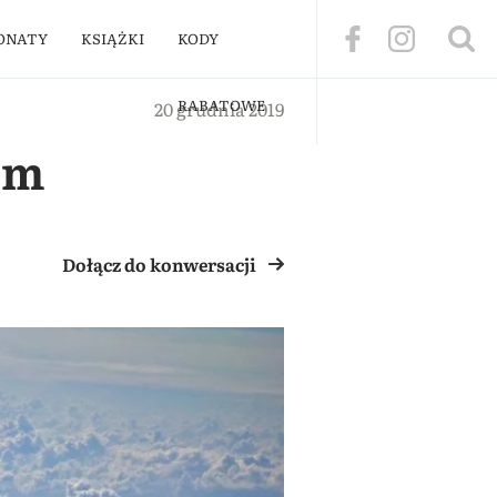
ONATY
KSIĄŻKI
KODY
RABATOWE
20 grudnia 2019
em
Dołącz do konwersacji