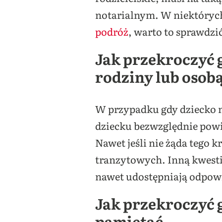
notarialnym. W niektórych
podróż
, warto to sprawdzi
Jak przekroczyć 
rodziny lub osob
W przypadku gdy dziecko 
dziecku bezwzględnie powi
Nawet jeśli nie żąda tego 
tranzytowych. Inną kwestią
nawet udostępniają odpow
Jak przekroczyć g
pamiętać