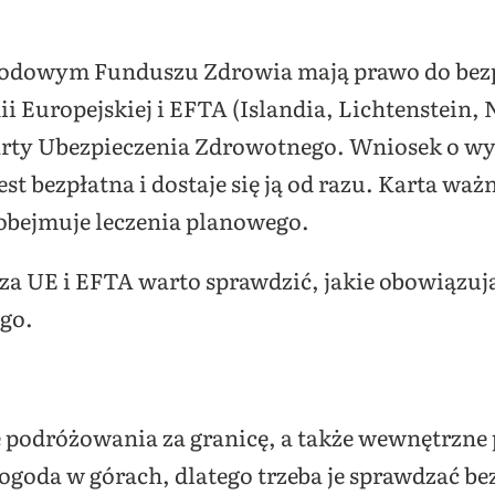
rodowym Funduszu Zdrowia mają prawo do bez
i Europejskiej i EFTA (Islandia, Lichtenstein,
arty Ubezpieczenia Zdrowotnego. Wniosek o wyd
est bezpłatna i dostaje się ją od razu. Karta waż
obejmuje leczenia planowego.
za UE i EFTA warto sprawdzić, jakie obowiązuj
go.
e podróżowania za granicę, a także wewnętrzne
 pogoda w górach, dlatego trzeba je sprawdzać b