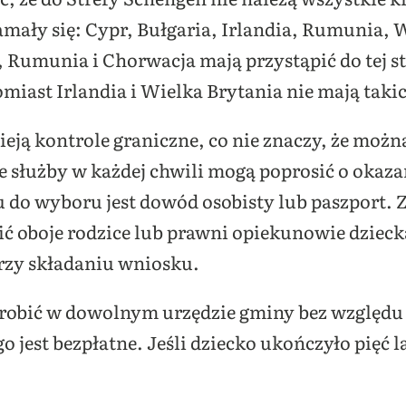
mały się: Cypr, Bułgaria, Irlandia, Rumunia, 
 Rumunia i Chorwacja mają przystąpić do tej st
miast Irlandia i Wielka Brytania nie mają taki
ieją kontrole graniczne, co nie znaczy, że można
służby w każdej chwili mogą poprosić o okaza
u do wyboru jest dowód osobisty lub paszport.
ć oboje rodzice lub prawni opiekunowie dziecka
przy składaniu wniosku.
obić w dowolnym urzędzie gminy bez względu 
jest bezpłatne. Jeśli dziecko ukończyło pięć l