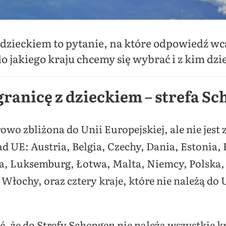
 dzieckiem to pytanie, na które odpowiedź wcal
do jakiego kraju chcemy się wybrać i z kim dz
granicę z dzieckiem – strefa S
owo zbliżona do Unii Europejskiej, ale nie jest 
d UE: Austria, Belgia, Czechy, Dania, Estonia, 
a, Luksemburg, Łotwa, Malta, Niemcy, Polska, 
Włochy, oraz cztery kraje, które nie należą do 
.
, że do Strefy Schengen nie należą wszystkie 