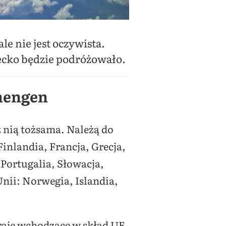
e nie jest oczywista.
iecko będzie podróżowało.
chengen
z nią tożsama. Należą do
Finlandia, Francja, Grecja,
Portugalia, Słowacja,
Unii: Norwegia, Islandia,
kraje wchodzące w skład UE.