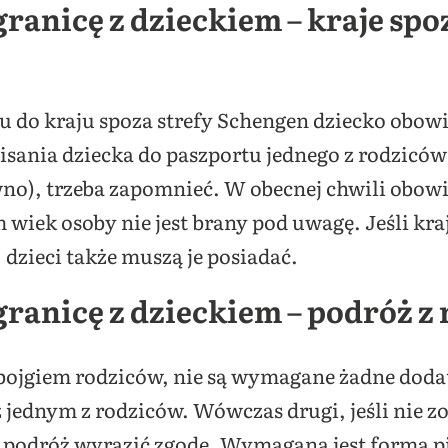
ranicę z dzieckiem – kraje spo
u do kraju spoza strefy Schengen dziecko obo
isania dziecka do paszportu jednego z rodzicó
no), trzeba zapomnieć. W obecnej chwili obowią
wiek osoby nie jest brany pod uwagę. Jeśli kr
 dzieci także muszą je posiadać.
granicę z dzieckiem – podróż z
 obojgiem rodziców, nie są wymagane żadne dod
 jednym z rodziców. Wówczas drugi, jeśli nie 
ką podróż wyrazić zgodę. Wymagana jest forma 