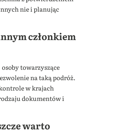
nnych nie i planując
z innym członkiem
 osoby towarzyszące
ezwolenie na taką podróż.
 kontrole w krajach
o rodzaju dokumentów i
szcze warto