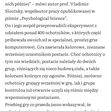
nich później” – mówi autor prof. Vladimir
Sloutsky, współautor pracy opublikowanej w
piśmie „Psychological Science”.
On i jego zespół przeprowadzili eksperyment z
udziałem ponad 400 ochotników, z których część
próbowała swoich sił w specjalnej, prostej grze
komputerowej. Gra zawierała kolorowe, nieznane
wcześniej uczestnikom postacie. Choć ochotnicy o
tym nie wiedzieli, postacie należały do dwóch
grup, różniących się nieco budową ciała, a także
kolorami kończyn czy ogonów. Później, zarówno
ochotnicy grający wcześniej w grę, jak i grupa
kontrolna już otwarcie uczyli się różnic między
wspomnianymi postaciami.
Przebieg gry co prawda jasno wskazywał, że