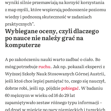
wyniki silnie przemawiają na korzyść korzystania
z map myśli, które wspierają podnoszenie poziomu
wiedzy i podnoszą skuteczność w zadaniach
praktycznych”.
Wybiegane oceny, czyli dlaczego
po nauce nie należy grać na
komputerze
A po zakończeniu nauki warto zadbać o ciało. Bo
mózg potrzebuje
ruchu
. Jak np. pokazali eksperci z
Wyższej Szkoły Nauk Stosowanych Górnej Austrii,
jeśli ktoś chce lepiej pamiętać to, czego się nauczył,
dobrze robi, jeśli np. pójdzie
pobiegać
. W badaniu
60 mężczyzn w wieku od 16 do 29 lat
zapamiętywało zestaw różnego typu informacji –
od drogi w mieście po pary niemieckich i tureckich