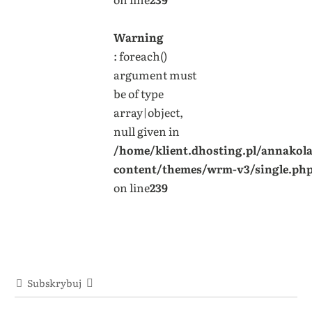
Warning
: foreach()
argument must
be of type
array|object,
null given in
/home/klient.dhosting.pl/annakol
content/themes/wrm-v3/single.ph
on line
239
Subskrybuj