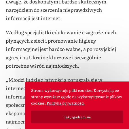
uwagę, że doskonałym i bardzo skutecznym
narzędziem do szerzenia nieprawdziwych
informacji jest internet.
Według specjalistki edukowanie o zagrożeniach
płynących z sieci i promowanie higieny
informacyjnej jest bardzo ważne, a po rosyjskiej
agresji na Ukrainę kluczowe i szczególnie
potrzebne wśród najmłodszych.
„Młodzi ludzie z łatwością poruszają się w
internecie, w którym aż roi się od fałszywych
Strona wykorzystuje pliki cookies. Korzystając ze
informacji, zdjęć czy profili w mediach
strony wyrażasz zgodę na wykorzystywanie plików
cookies.
Polityka prywatności
społecznościowych. Młodzież jest też najbardziej
eksponowana na fałszywe informacje i przez to
Tak, zgadzam się
najmocniej podatna na dezinformację, czego