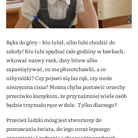
Ręka do góry – kto lubił, albo lubi chodzić do
szkoły! Kto lubi spędzać całe godziny w ławkach,
wkuwać nazwy rzek, daty bitew albo
zapamiętywać, co ma płucotchawki, a co
nibynóżki? Czy pojawi się las rąk, czy może
niezręczna cisza? Można chyba postawić orzechy
przeciwko kamykom, że przynajmniej wiele osób
będzie trzymało ręce w dole. Tylko dlaczego?
Przecież ludzki mózg jest stworzony do
poznawania świata, do jego coraz lepszego
rozumienia i radzenia sobie w różnorodnych