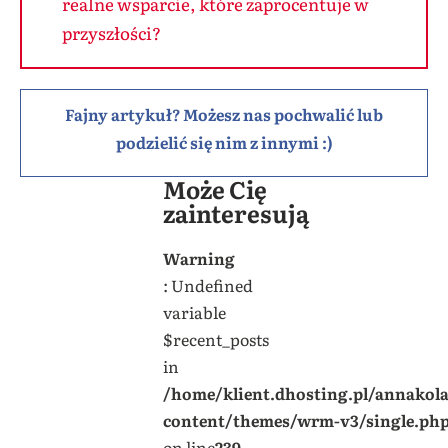
realne wsparcie, które zaprocentuje w
przyszłości?
Fajny artykuł? Możesz nas pochwalić lub
podzielić się nim z innymi :)
Może Cię
zainteresują
Warning
: Undefined
variable
$recent_posts
in
/home/klient.dhosting.pl/annakol
content/themes/wrm-v3/single.ph
on line
239