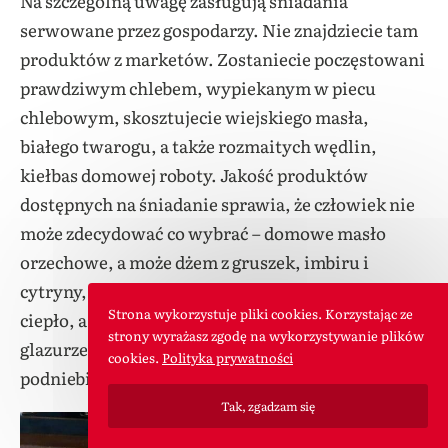
Na szczególną uwagę zasługują śniadania
serwowane przez gospodarzy. Nie znajdziecie tam
produktów z marketów. Zostaniecie poczęstowani
prawdziwym chlebem, wypiekanym w piecu
chlebowym, skosztujecie wiejskiego masła,
białego twarogu, a także rozmaitych wędlin,
kiełbas domowej roboty. Jakość produktów
dostępnych na śniadanie sprawia, że człowiek nie
może zdecydować co wybrać – domowe masło
orzechowe, a może dżem z gruszek, imbiru i
cytryny, czy śledziki. Codziennie coś innego na
Strona wykorzystuje pliki cookies. Korzystając ze
ciepło, a to jajecznica, to kiełbasa w miodowej
strony wyrażasz zgodę na wykorzystywanie plików
glazurze lub racuchy bananowe. Istny raj dla
cookies.
Polityka prywatności
podniebienia.
Tak, zgadzam się