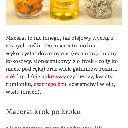
Macerat to nic innego, jak olejowy wyciąg z
różnych roślin. Do maceratu można
wykorzystać dowolny olej (sezamowy, lniany,
kokosowy, słonecznikowy, z oliwek – co tylko
macie pod ręką) oraz wiele gatunków roślin i
ziół
(np. liście
pokrzywy
czy brzozy, kwiaty
rumianku,
czarnego bzu
, czeremchy i wielu,
wielu innych).
Macerat krok po kroku
Nie ma prostszej rzeczy do wykonania, jak