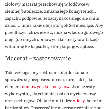
ziołowy macerat przechowuję w lodówce w
ciemnej buteleczce. Zmiana jego konsystencji i
zapachu podpowie, że zaczyna coś złego się z nim
dziać. U mnie takie oleje stoją ok 3-4 miesiące. Aby
przedłużyć ich świeżość, można wlać do gotowego
oleju (do innych domowych kosmetyków także!)
witaminę E z kapsułki, którą kupuję w aptece.
Macerat – zastosowanie
Taki wzbogacony roślinami olej doskonale
sprawdza się bezpośrednio na skórę, jak i jako
element
domowych kosmetyków
. Ja maceraty
wykorzystuję do robienia past do mycia twarzy
oraz peelingów. Olejuję nimi także
włosy
, bo to im
bardzo służy. Poszczególne maceraty różnią się od