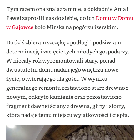
Tym razem ona znalazła mnie, a dokładnie Ania i
Paweł zaprosili nas do siebie, do ich
Domu w Domu
w Gajówce
koło Mirska na pogórzu izerskim.
Do dziś zbieram szczękę z podłogi i podziwiam
determinację i zacięcie tych młodych gospodarzy.
W niecały rok wyremontowali stary, ponad
dwustuletni dom i nadali jego wnętrzu nowe
życie, otwierając go dla gości. W wyniku
generalnego remontu zestawiono stare drewno z
nowym, odkryto kamienie oraz pozostawiono
fragment dawnej ściany z drewna, gliny i słomy,
która nadaje temu miejscu wyjątkowości i ciepła.