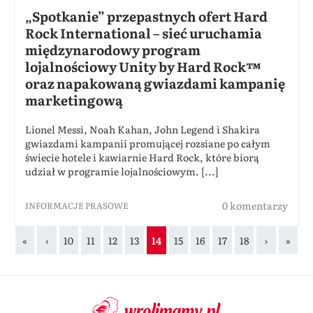
„Spotkanie” przepastnych ofert Hard
Rock International – sieć uruchamia
międzynarodowy program
lojalnościowy Unity by Hard Rock™
oraz napakowaną gwiazdami kampanię
marketingową
Lionel Messi, Noah Kahan, John Legend i Shakira
gwiazdami kampanii promującej rozsiane po całym
świecie hotele i kawiarnie Hard Rock, które biorą
udział w programie lojalnościowym. [...]
0 komentarzy
INFORMACJE PRASOWE
«
‹
10
11
12
13
14
15
16
17
18
›
»