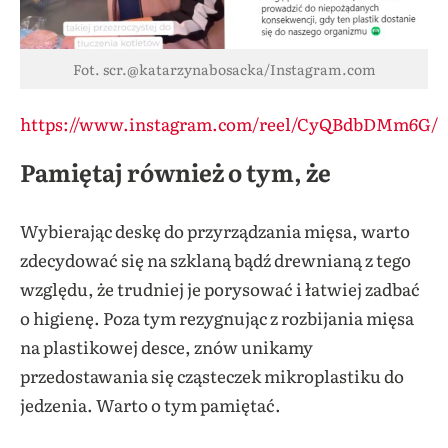
Fot. scr.@katarzynabosacka/Instagram.com
https://www.instagram.com/reel/CyQBdbDMm6G/
Pamiętaj również o tym, że
Wybierając deskę do przyrządzania mięsa, warto
zdecydować się na szklaną bądź drewnianą z tego
względu, że trudniej je porysować i łatwiej zadbać
o higienę. Poza tym rezygnując z rozbijania mięsa
na plastikowej desce, znów unikamy
przedostawania się cząsteczek mikroplastiku do
jedzenia. Warto o tym pamiętać.