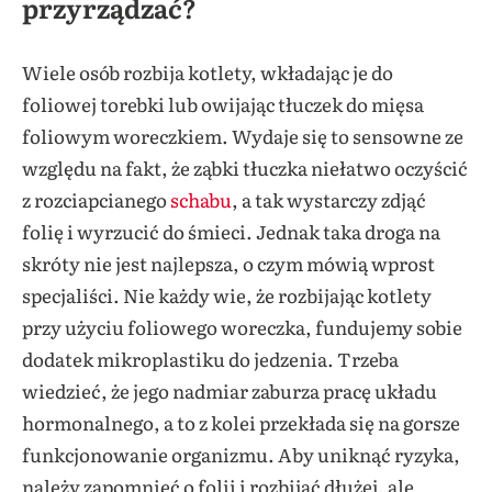
przyrządzać?
Wiele osób rozbija kotlety, wkładając je do
foliowej torebki lub owijając tłuczek do mięsa
foliowym woreczkiem. Wydaje się to sensowne ze
względu na fakt, że ząbki tłuczka niełatwo oczyścić
z rozciapcianego
schabu
, a tak wystarczy zdjąć
folię i wyrzucić do śmieci. Jednak taka droga na
skróty nie jest najlepsza, o czym mówią wprost
specjaliści. Nie każdy wie, że rozbijając kotlety
przy użyciu foliowego woreczka, fundujemy sobie
dodatek mikroplastiku do jedzenia. Trzeba
wiedzieć, że jego nadmiar zaburza pracę układu
hormonalnego, a to z kolei przekłada się na gorsze
funkcjonowanie organizmu. Aby uniknąć ryzyka,
należy zapomnieć o folii i rozbijać dłużej, ale