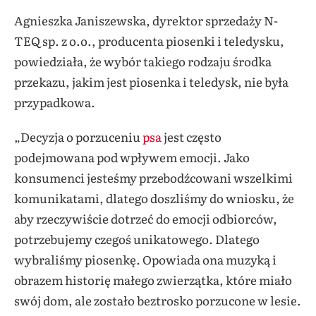
Agnieszka Janiszewska, dyrektor sprzedaży N-
TEQ sp. z o.o., producenta piosenki i teledysku,
powiedziała, że wybór takiego rodzaju środka
przekazu, jakim jest piosenka i teledysk, nie była
przypadkowa.
„Decyzja o porzuceniu
psa
jest często
podejmowana pod wpływem emocji. Jako
konsumenci jesteśmy przebodźcowani wszelkimi
komunikatami, dlatego doszliśmy do wniosku, że
aby rzeczywiście dotrzeć do emocji odbiorców,
potrzebujemy czegoś unikatowego. Dlatego
wybraliśmy piosenkę. Opowiada ona muzyką i
obrazem historię małego zwierzątka, które miało
swój dom, ale zostało beztrosko porzucone w lesie.