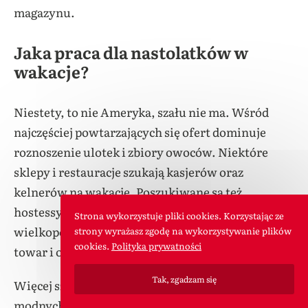
magazynu.
Jaka praca dla nastolatków w
wakacje?
Niestety, to nie Ameryka, szału nie ma. Wśród
najczęściej powtarzających się ofert dominuje
roznoszenie ulotek i zbiory owoców. Niektóre
sklepy i restauracje szukają kasjerów oraz
kelnerów na wakacje. Poszukiwane są też
hostessy, pracownicy sklepów
Strona wykorzystuje pliki cookies. Korzystając ze
wielkopowierzchniowych (ktoś musi rozkładać
strony wyrażasz zgodę na wykorzystywanie plików
cookies.
Polityka prywatności
towar i odpowiadać na trudne pytania klientów).
Tak, zgadzam się
Więcej szczęścia mają nastolatki mieszkające w
modnych regionach turystycznych. Tu cały sezon