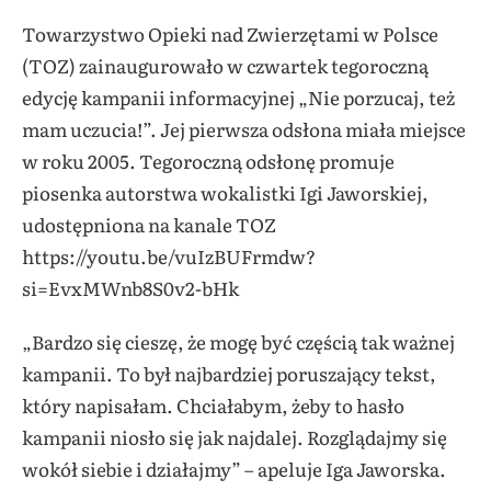
Towarzystwo Opieki nad Zwierzętami w Polsce
(TOZ) zainaugurowało w czwartek tegoroczną
edycję kampanii informacyjnej „Nie porzucaj, też
mam uczucia!”. Jej pierwsza odsłona miała miejsce
w roku 2005. Tegoroczną odsłonę promuje
piosenka autorstwa wokalistki Igi Jaworskiej,
udostępniona na kanale TOZ
https://youtu.be/vuIzBUFrmdw?
si=EvxMWnb8S0v2-bHk
„Bardzo się cieszę, że mogę być częścią tak ważnej
kampanii. To był najbardziej poruszający tekst,
który napisałam. Chciałabym, żeby to hasło
kampanii niosło się jak najdalej. Rozglądajmy się
wokół siebie i działajmy” – apeluje Iga Jaworska.