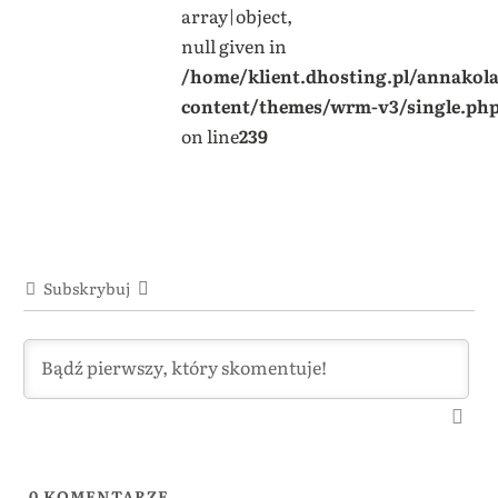
array|object,
null given in
/home/klient.dhosting.pl/annakol
content/themes/wrm-v3/single.ph
on line
239
Subskrybuj
0
KOMENTARZE