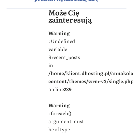
Może Cię
zainteresują
Warning
: Undefined
variable
$recent_posts
in
/home/klient.dhosting.pl/annakol
content/themes/wrm-v3/single.ph
on line
239
Warning
: foreach()
argument must
be of type