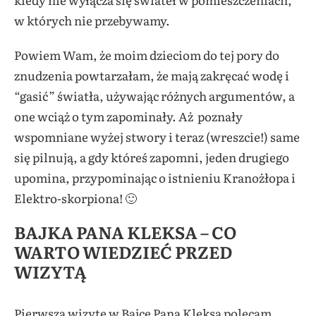
w których nie przebywamy.
Powiem Wam, że moim dzieciom do tej pory do
znudzenia powtarzałam, że mają zakręcać wodę i
“gasić” światła, używając różnych argumentów, a
one wciąż o tym zapominały. Aż poznały
wspomniane wyżej stwory i teraz (wreszcie!) same
się pilnują, a gdy któreś zapomni, jeden drugiego
upomina, przypominając o istnieniu Kranożłopa i
Elektro-skorpiona! 🙂
BAJKA PANA KLEKSA – CO
WARTO WIEDZIEĆ PRZED
WIZYTĄ
Pierwszą wizytę w Bajce Pana Kleksa polecam