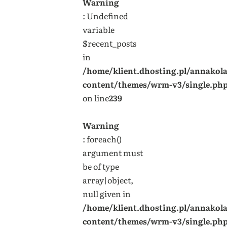
Warning
: Undefined
variable
$recent_posts
in
/home/klient.dhosting.pl/annakol
content/themes/wrm-v3/single.ph
on line
239
Warning
: foreach()
argument must
be of type
array|object,
null given in
/home/klient.dhosting.pl/annakol
content/themes/wrm-v3/single.ph