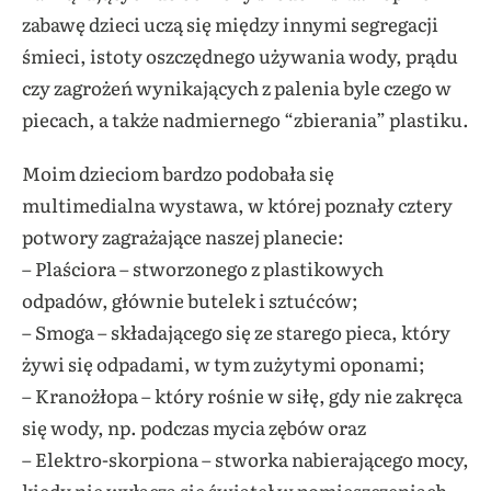
zabawę dzieci uczą się między innymi segregacji
śmieci, istoty oszczędnego używania wody, prądu
czy zagrożeń wynikających z palenia byle czego w
piecach, a także nadmiernego “zbierania” plastiku.
Moim dzieciom bardzo podobała się
multimedialna wystawa, w której poznały cztery
potwory zagrażające naszej planecie:
– Plaściora – stworzonego z plastikowych
odpadów, głównie butelek i sztućców;
– Smoga – składającego się ze starego pieca, który
żywi się odpadami, w tym zużytymi oponami;
– Kranożłopa – który rośnie w siłę, gdy nie zakręca
się wody, np. podczas mycia zębów oraz
– Elektro-skorpiona – stworka nabierającego mocy,
kiedy nie wyłącza się świateł w pomieszczeniach,