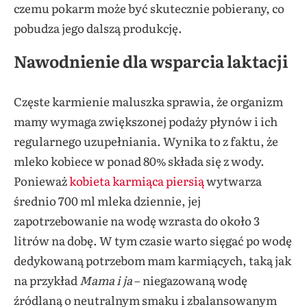
czemu pokarm może być skutecznie pobierany, co
pobudza jego dalszą produkcję.
Nawodnienie dla wsparcia laktacji
Częste karmienie maluszka sprawia, że organizm
mamy wymaga zwiększonej podaży płynów i ich
regularnego uzupełniania. Wynika to z faktu, że
mleko kobiece w ponad 80% składa się z wody.
Ponieważ
kobieta karmiąca piersią
wytwarza
średnio 700 ml mleka dziennie, jej
zapotrzebowanie na wodę wzrasta do około 3
litrów na dobę. W tym czasie warto sięgać po wodę
dedykowaną potrzebom mam karmiących, taką jak
na przykład
Mama i ja
– niegazowaną wodę
źródlaną o neutralnym smaku i zbalansowanym