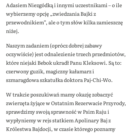
Adasiem Niezgódką i innymi uczestnikami – o ile
wybierzemy opcję „zwiedzania Bajki z
przewodnikiem”, ale o tym słów kilka zamieszczę
niżej.
Naszym zadaniem (oprócz dobrej zabawy
oczywiście) jest odnalezienie trzech przedmiotów,
które niejaki Bebok ukradł Panu Kleksowi. Są to:
czerwony guzik, magiczny kałamarz i
szmaragdowa szkatułka doktora Paj-Chi-Wo.
W trakcie poszukiwań mamy okazję zobaczyć
zwierzęta żyjące w Ostatnim Rezerwacie Przyrody,
sprawdzimy swoją sprawność w Psim Raju i
wypłyniemy w rejs statkiem Apolinary Baj z
Królestwa Bajdocji, w czasie którego poznamy