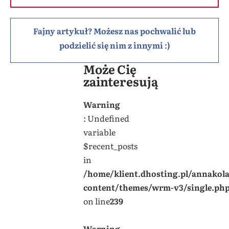
Fajny artykuł? Możesz nas pochwalić lub
podzielić się nim z innymi :)
Może Cię
zainteresują
Warning
: Undefined
variable
$recent_posts
in
/home/klient.dhosting.pl/annakol
content/themes/wrm-v3/single.ph
on line
239
Warning