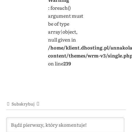
: foreach()
argument must
be of type
array|object,
null given in
/home/klient.dhosting.pl/annakol
content/themes/wrm-v3/single.ph
on line
239
Subskrybuj