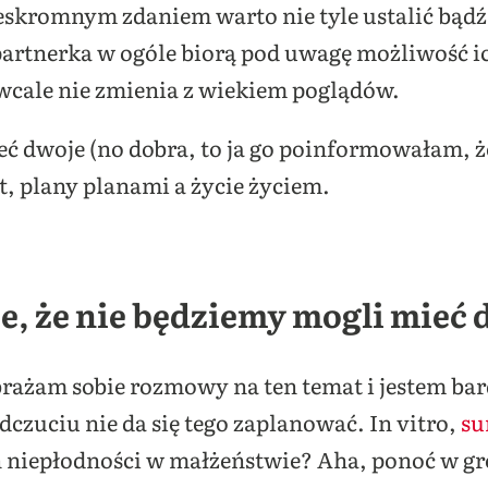
kromnym zdaniem warto nie tyle ustalić bądź p
 partnerka w ogóle biorą pod uwagę możliwość i
i wcale nie zmienia z wiekiem poglądów.
ć dwoje (no dobra, to ja go poinformowałam, że
t, plany planami a życie życiem.
aże, że nie będziemy mogli mieć 
rażam sobie rozmowy na ten temat i jestem ba
zuciu nie da się tego zaplanować. In vitro,
su
n niepłodności w małżeństwie? Aha, ponoć w gr