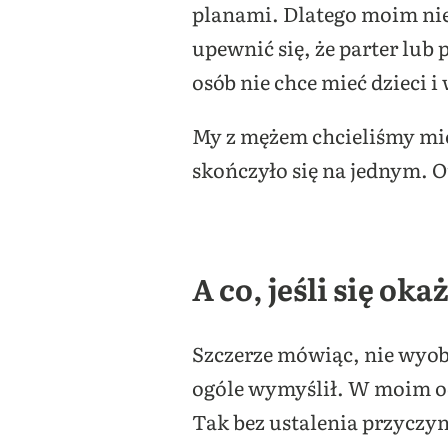
planami. Dlatego moim nies
upewnić się, że parter lub
osób nie chce mieć dzieci 
My z mężem chcieliśmy mie
skończyło się na jednym. O
A co, jeśli się ok
Szczerze mówiąc, nie wyob
ogóle wymyślił. W moim odc
Tak bez ustalenia przyczy