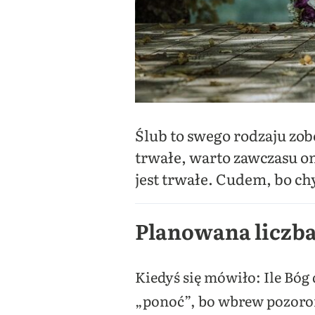
Ślub to swego rodzaju zob
trwałe, warto zawczasu om
jest trwałe. Cudem, bo c
Planowana liczba
Kiedyś się mówiło: Ile Bó
„ponoć”, bo wbrew pozorom