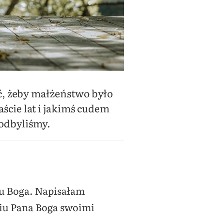
oć, żeby małżeństwo było
ście lat i jakimś cudem
 odbyliśmy.
łu Boga. Napisałam
niu Pana Boga swoimi