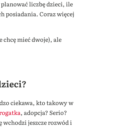
lanować liczbę dzieci, ile
ch posiadania. Coraz więcej
 chcę mieć dwoje), ale
dzieci?
rdzo ciekawa, kto takowy w
rogatka
, adopcja? Serio?
ę wchodzi jeszcze rozwód i