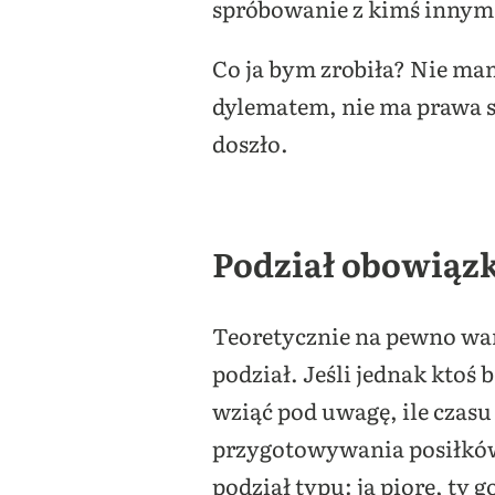
spróbowanie z kimś innym.
Co ja bym zrobiła? Nie mam
dylematem, nie ma prawa s
doszło.
Podział obowiązk
Teoretycznie na pewno wart
podział. Jeśli jednak ktoś
wziąć pod uwagę, ile czasu
przygotowywania posiłków 
podział typu: ja piorę, ty g