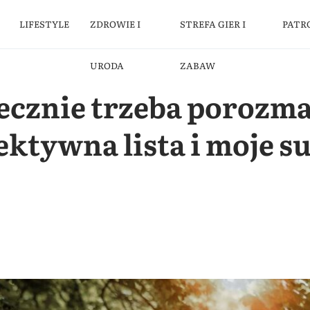
LIFESTYLE
ZDROWIE I
STREFA GIER I
PATR
URODA
ZABAW
ecznie trzeba porozm
ektywna lista i moje 