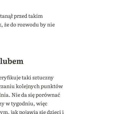
stanął przed takim
, że do rozwodu by nie
 ślubem
ryfikuje taki sztuczny
haczaniu kolejnych punktów
dnia. Nie da się porównać
zy w tygodniu, więc
ym, jak pojawią się dzieci i