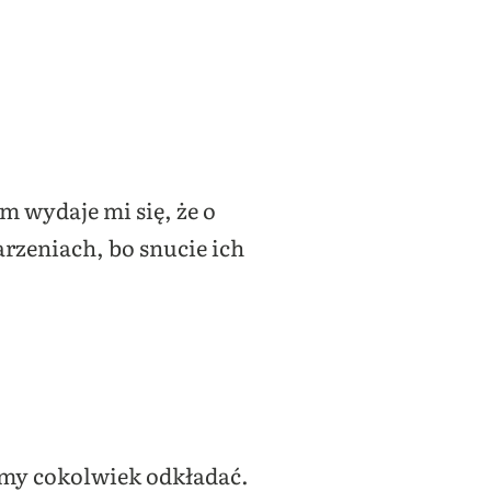
m wydaje mi się, że o
rzeniach, bo snucie ich
iemy cokolwiek odkładać.