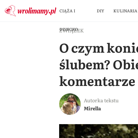
CIĄŻA I
DIY
KULINARIA
DZIECKO
ZWIĄZEK
O czym koni
ślubem? Obi
komentarze
Autorka tekstu
Mirella