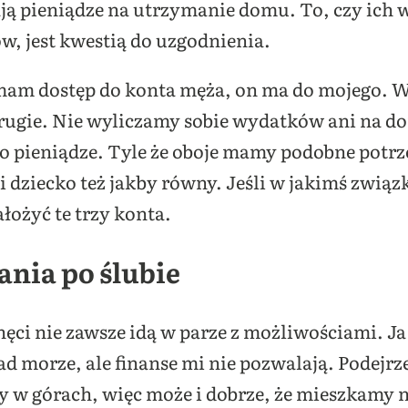
ą pieniądze na utrzymanie domu. To, czy ich w
w, jest kwestią do uzgodnienia.
: mam dostęp do konta męża, on ma do mojego. W
rugie. Nie wyliczamy sobie wydatków ani na do
 o pieniądze. Tyle że oboje mamy podobne potrz
 dziecko też jakby równy. Jeśli w jakimś związ
ałożyć te trzy konta.
ania po ślubie
hęci nie zawsze idą w parze z możliwościami. J
ad morze, ale finanse mi nie pozwalają. Podejr
y w górach, więc może i dobrze, że mieszkamy