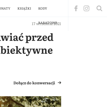
ONATY
KSIĄŻKI
KODY
RABATOWE
17 września 2021
awiać przed
subiektywne
Dołącz do konwersacji