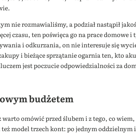
wie.
 tym nie rozmawialiśmy, a podział nastąpił jakoś
ięcej czasu, ten poświęca go na prace domowe i 
mywania i odkurzania, on nie interesuje się wy
akupy i bieżące sprzątanie ogarnia ten, kto akur
Kluczem jest poczucie odpowiedzialności za do
mowym budżetem
 warto omówić przed ślubem i z tego, co wiem, c
t też model trzech kont: po jednym oddzielnym