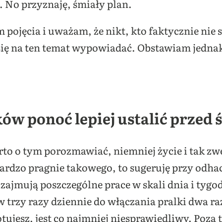
 No przyznaję, śmiały plan.
 pojęcia i uważam, że nikt, kto faktycznie nie 
ię na ten temat wypowiadać. Obstawiam jednak
ów ponoć lepiej ustalić przed
o o tym porozmawiać, niemniej życie i tak zwe
 bardzo pragnie takowego, to sugeruję przy od
 zajmują poszczególne prace w skali dnia i tygo
trzy razy dziennie do włączania pralki dwa ra
otujesz, jest co najmniej niesprawiedliwy. Poza t