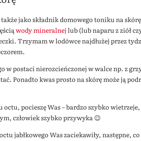
 także jako składnik domowego toniku na skórę
zęścią
wody mineralnej
lub (lub naparu z ziół c
leczki. Trzymam w lodówce najdłużej przez tyd
eczorem.
go w postaci nierozcieńczonej w walce np. z grzy
tać. Ponadto kwas prosto na skórę może ją podra
u octu, pocieszę Was – bardzo szybko wietrzeje, 
 tym, człowiek szybko przywyka 😉
 octu jabłkowego Was zaciekawiły, następne, co o