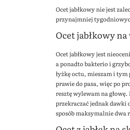
Ocet jabłkowy nie jest zal
przynajmniej tygodniowyc
Ocet jabłkowy na
Ocet jabłkowy jest nieocen
a ponadto bakterio i grzyb
łyżkę octu, mieszam i tym
prawie do pasa, więc po pr
resztę wylewam na głowę. P
przekraczać jednak dawki o
sposób maksymalnie dwa r
Ocet z jabłek na s