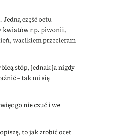
. Jedną część octu
zy kwiatów np. piwonii,
zień, wacikiem przecieram
bicą stóp, jednak ja nigdy
żnić – tak mi się
więc go nie czuć i we
piszę, to jak zrobić ocet