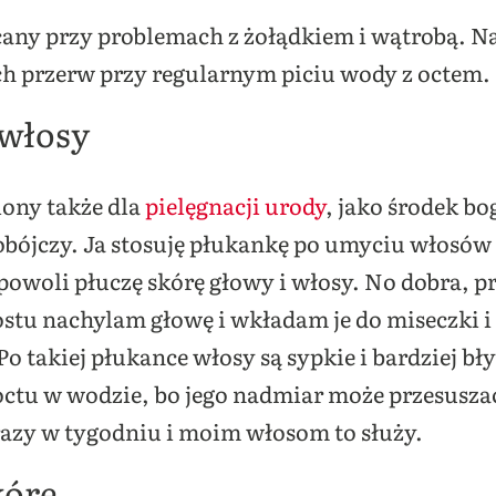
ecany przy problemach z żołądkiem i wątrobą. N
h przerw przy regularnym piciu wody z octem.
 włosy
iony także dla
pielęgnacji urody
, jako środek b
obójczy. Ja stosuję płukankę po umyciu włosów 
 powoli płuczę skórę głowy i włosy. No dobra, 
ostu nachylam głowę i wkładam je do miseczki i
o takiej płukance włosy są sypkie i bardziej bł
ctu w wodzie, bo jego nadmiar może przesuszać
azy w tygodniu i moim włosom to służy.
kórę