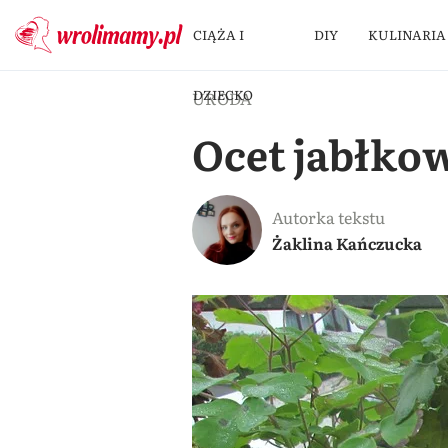
CIĄŻA I
DIY
KULINARIA
DZIECKO
URODA
Ocet jabłkow
Autorka tekstu
Żaklina Kańczucka