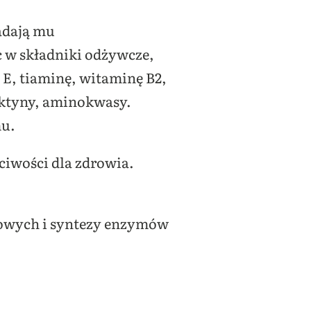
adają mu
c w składniki odżywcze,
 E, tiaminę, witaminę B2,
ektyny, aminokwasy.
mu.
ciwości dla zdrowia.
kowych i syntezy enzymów