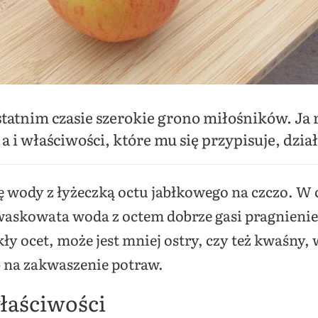
tatnim czasie szerokie grono miłośników. Ja 
 i właściwości, które mu się przypisuje, dział
 wody z łyżeczką octu jabłkowego na czczo. W c
waskowata woda z octem dobrze gasi pragnien
ocet, może jest mniej ostry, czy też kwaśny, 
b na zakwaszenie potraw.
łaściwości