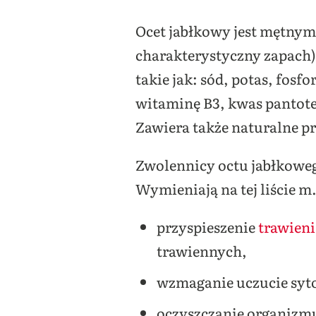
Ocet jabłkowy jest mętny
charakterystyczny zapach) 
takie jak: sód, potas, fosfo
witaminę B3, kwas pantote
Zawiera także naturalne p
Zwolennicy octu jabłkoweg
Wymieniają na tej liście m.
przyspieszenie
trawieni
trawiennych,
wzmaganie uczucie syto
oczyszczanie organizmu