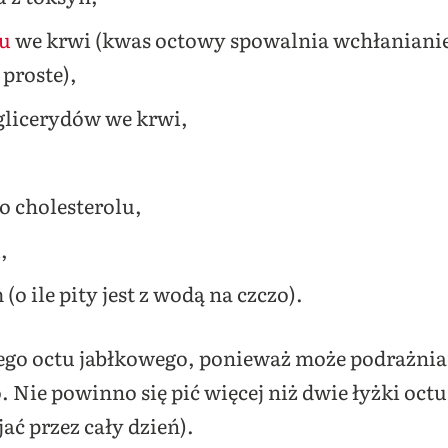
u
we krwi (kwas octowy spowalnia wchłanianie
 proste),
jglicerydów we krwi,
o cholesterolu,
,
o ile pity jest z wodą na czczo).
ego octu jabłkowego, ponieważ może podrażnia
 Nie powinno się pić więcej niż dwie łyżki octu
ać przez cały dzień).