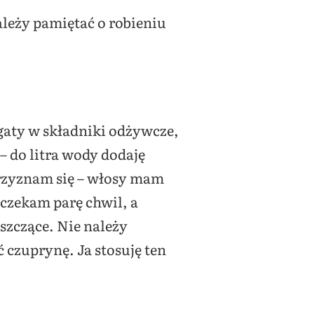
ależy pamiętać o robieniu
ogaty w składniki odżywcze,
– do litra wody dodaję
przyznam się – włosy mam
 czekam parę chwil, a
yszczące. Nie należy
 czuprynę. Ja stosuję ten