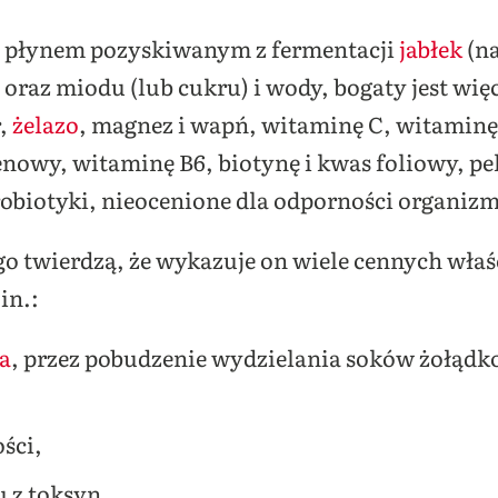
m płynem pozyskiwanym z fermentacji
jabłek
(n
oraz miodu (lub cukru) i wody, bogaty jest wię
r,
żelazo
, magnez i wapń, witaminę C, witaminę
nowy, witaminę B6, biotynę i kwas foliowy, p
robiotyki, nieocenione dla odporności organiz
o twierdzą, że wykazuje on wiele cennych właś
in.:
a
, przez pobudzenie wydzielania soków żołąd
ści,
 z toksyn,