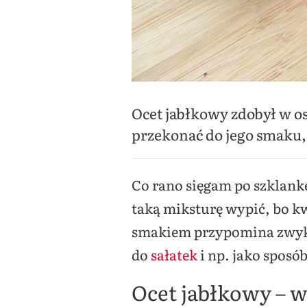
Ocet jabłkowy zdobył w os
przekonać do jego smaku, a
Co rano sięgam po szklankę
taką miksturę wypić, bo k
smakiem przypomina zwykły 
do
sałatek
i np. jako sposó
Ocet jabłkowy – w