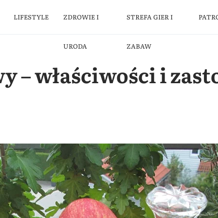
LIFESTYLE
ZDROWIE I
STREFA GIER I
PATR
URODA
ZABAW
y – właściwości i zas