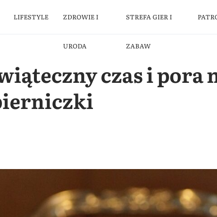
LIFESTYLE
ZDROWIE I
STREFA GIER I
PATR
URODA
ZABAW
iąteczny czas i pora 
pierniczki