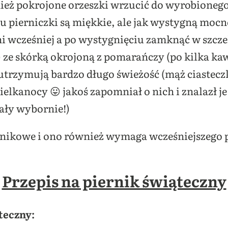
ież pokrojone orzeszki wrzucić do wyrobionego
u pierniczki są miękkie, ale jak wystygną mocn
dni wcześniej a po wystygnięciu zamknąć w szcz
ze skórką okrojoną z pomarańczy (po kilka ka
utrzymują bardzo długo świeżość (mąż ciasteczk
elkanocy 😛 jakoś zapomniał o nich i znalazł je
ły wybornie!)
iernikowe i ono również wymaga wcześniejszego
Przepis na piernik świąteczny
teczny: