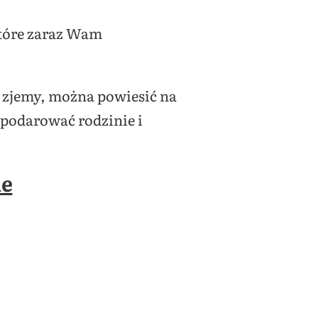
które zaraz Wam
ie zjemy, można powiesić na
podarować rodzinie i
ne