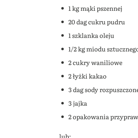
1 kg mąki pszennej
20 dag cukru pudru
1 szklanka oleju
1/2 kg miodu sztuczneg
2 cukry waniliowe
2 łyżki kakao
3 dag sody rozpuszczone
3 jajka
2 opakowania przypraw
lub: