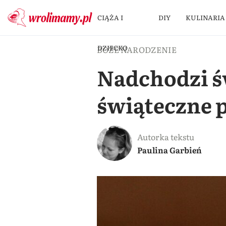
CIĄŻA I
DIY
KULINARIA
DZIECKO
BOŻE NARODZENIE
Nadchodzi św
świąteczne 
Autorka tekstu
Paulina Garbień