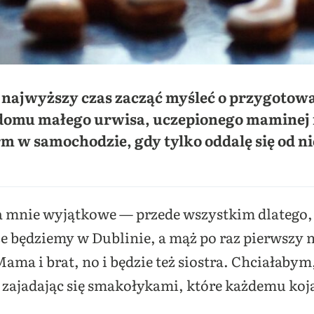
 najwyższy czas zacząć myśleć o przygotowa
w domu małego urwisa, uczepionego maminej 
rm w samochodzie, gdy tylko oddalę się od n
ąteczne i piernik
a mnie wyjątkowe — przede wszystkim dlatego, 
że będziemy w Dublinie, a mąż po raz pierwszy n
Mama i brat, no i będzie też siostra. Chciałabym
 zajadając się smakołykami, które każdemu koja