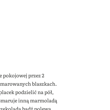
e pokojowej przez 2
wysmarowanych blaszkach.
lacek podzielić na pół,
 smaruje inną marmoladą
czekoladą bądź polewą.