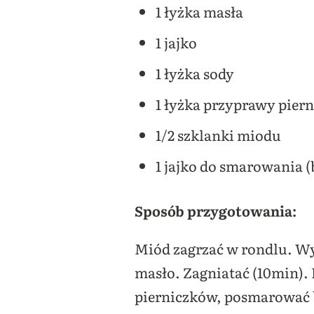
1 łyżka masła
1 jajko
1 łyżka sody
1 łyżka przyprawy pier
1/2 szklanki miodu
1 jajko do smarowania (
Sposób przygotowania:
Miód zagrzać w rondlu. Wy
masło. Zagniatać (10min).
pierniczków, posmarować b