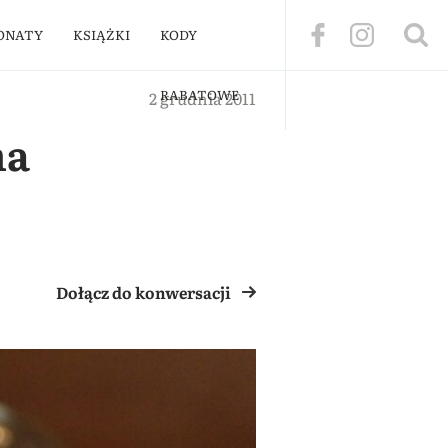
ONATY
KSIĄŻKI
KODY
RABATOWE
2 grudnia 2011
na
Dołącz do konwersacji