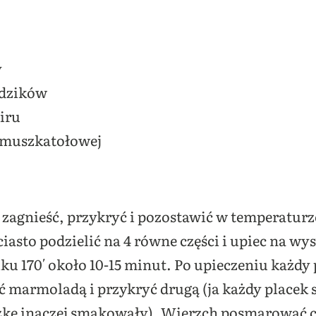
y
ździków
iru
i muszkatołowej
zagnieść, przykryć i pozostawić w temperaturz
ciasto podzielić na 4 równe części i upiec na 
u 170′ około 10-15 minut. Po upieczeniu każdy p
 marmoladą i przykryć drugą (ja każdy placek
zkę inaczej smakowały). Wierzch posmarować 