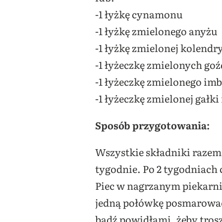
-1 łyżkę cynamonu
-1 łyżkę zmielonego anyżu
-1 łyżkę zmielonej kolendr
-1 łyżeczkę zmielonych go
-1 łyżeczkę zmielonego imb
-1 łyżeczkę zmielonej gałk
Sposób przygotowania:
Wszystkie składniki razem 
tygodnie. Po 2 tygodniach 
Piec w nagrzanym piekarnik
jedną połówkę posmarować
bądź powidłami, żeby tros