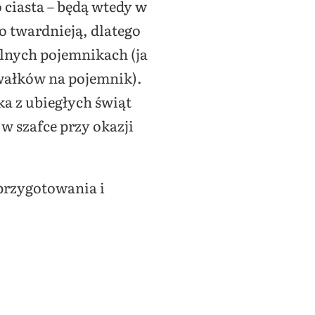
 ciasta – będą wtedy w
o twardnieją, dlatego
elnych pojemnikach (ja
wałków na pojemnik).
a z ubiegłych świąt
 w szafce przy okazji
 przygotowania i